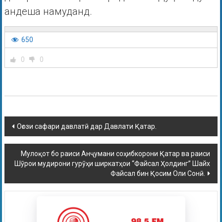
андеша намуданд.
650
0
0
Оғози сафари давлатӣ дар Давлати Қатар.
Мулоқот бо раиси Анҷумани соҳибкорони Қатар ва раиси
Шӯрои мудирони гурӯҳи ширкатҳои “Файсал Ҳолдинг” Шайх
Файсал бин Қосим Оли Сонӣ.