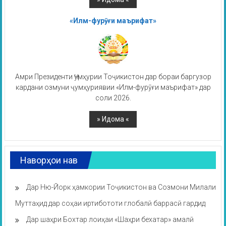
«Илм-фурӯғи маърифат»
Амри Президенти Ҷумҳурии Тоҷикистон дар бораи баргузор
кардани озмуни ҷумҳуриявии «Илм-фурӯғи маърифат» дар
соли 2026.
Наворҳои нав
Дар Ню-Йорк ҳамкории Тоҷикистон ва Созмони Милали
Муттаҳид дар соҳаи иртибототи глобалӣ баррасӣ гардид
Дар шаҳри Бохтар лоиҳаи «Шаҳри бехатар» амалӣ