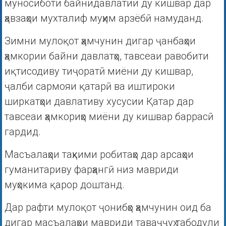
муносиботи байнидавлатии ду кишвар дар
ҳавзаҳои мухталиф муҳим арзёбӣ намуданд.
Зимни мулоқот ҳамчунин дигар ҷанбаҳои
ҳамкории байни давлатҳо, тавсеаи равобити
иқтисодиву тиҷоратӣ миёни ду кишвар,
ҷалби сармояи қатарӣ ва иштироки
ширкатҳои давлативу хусусии Қатар дар
тавсеаи ҳамкориҳо миёни ду кишвар баррасӣ
гардид.
Масъалаҳои таҳкими робитаҳо дар арсаҳои
гуманитариву фарҳангӣ низ мавриди
муҳокима қарор доштанд.
Дар рафти мулоқот ҷонибҳо ҳамчунин оид ба
дигар масъалаҳои мавриди таваҷҷуҳ табодули