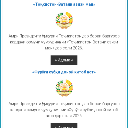
«Тоҷикистон-Ватани азизи ман»
Амри Президенти Ҷумҳурии Тоҷикистон дар бораи баргузор
кардани озмуни ҷумҳуриявии «Тоҷикистон-Ватани азизи
ман» дар соли 2026.
«Фурӯғи субҳи доноӣ китоб аст»
Амри Президенти Ҷумҳурии Тоҷикистон дар бораи баргузор
кардани озмуни ҷумҳуриявии «Фурӯғи субҳи доноӣ китоб
аст» дар соли 2026.