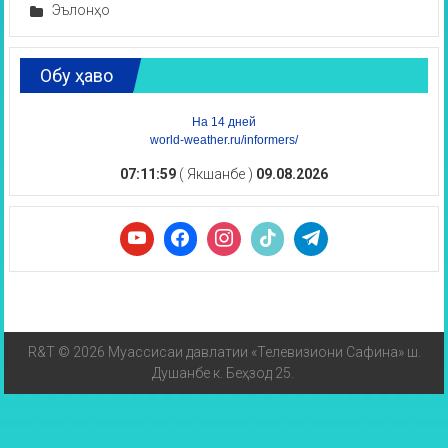
Эълонҳо
Обу ҳаво
На 14 дней
world-weather.ru/informers/
07:12:00
( Якшанбе )
09.08.2026
R&T © 2026 Муассисаи давлатии «Телевизиони Сафина» ш.
Душанбе к. Беҳзод 25.