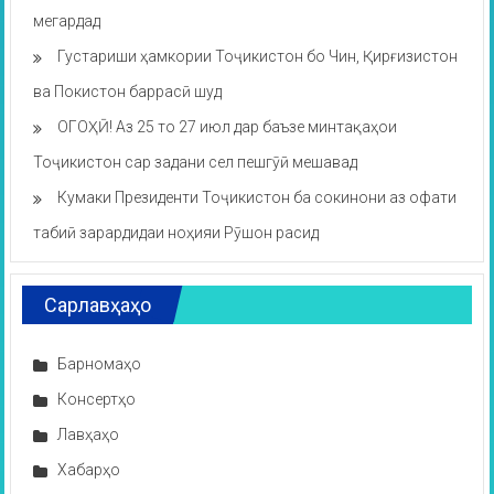
мегардад
Густариши ҳамкории Тоҷикистон бо Чин, Қирғизистон
ва Покистон баррасӣ шуд
ОГОҲӢ! Аз 25 то 27 июл дар баъзе минтақаҳои
Тоҷикистон сар задани сел пешгӯӣ мешавад
Кумаки Президенти Тоҷикистон ба сокинони аз офати
табиӣ зарардидаи ноҳияи Рӯшон расид
Сарлавҳаҳо
Барномаҳо
Консертҳо
Лавҳаҳо
Хабарҳо