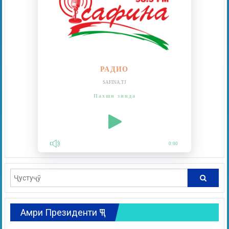
РАДИО
SAFINA.TJ
Пахши зинда
0:00
Амри Президенти ҶТ