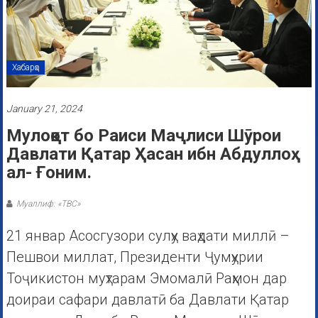
Хабарҳо
January 21, 2024
Мулоқот бо Раиси Маҷлиси Шӯрои
Давлати Қатар Ҳасан ибн Абдуллоҳ
ал- Ғоним.
Муаллиф: «ТВС»
21 январ Асосгузори сулҳу ваҳдати миллӣ –
Пешвои миллат, Президенти Ҷумҳурии
Тоҷикистон муҳтарам Эмомалӣ Раҳмон дар
доираи сафари давлатӣ ба Давлати Қатар