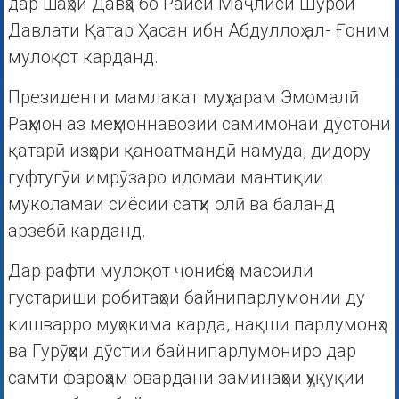
дар шаҳри Давҳа бо Раиси Маҷлиси Шӯрои
Давлати Қатар Ҳасан ибн Абдуллоҳ ал- Ғоним
мулоқот карданд.
Президенти мамлакат муҳтарам Эмомалӣ
Раҳмон аз меҳмоннавозии самимонаи дӯстони
қатарӣ изҳори қаноатмандӣ намуда, дидору
гуфтугӯи имрӯзаро идомаи мантиқии
муколамаи сиёсии сатҳи олӣ ва баланд
арзёбӣ карданд.
Дар рафти мулоқот ҷонибҳо масоили
густариши робитаҳои байнипарлумонии ду
кишварро муҳокима карда, нақши парлумонҳо
ва Гурӯҳҳои дӯстии байнипарлумониро дар
самти фароҳам овардани заминаҳои ҳуқуқии