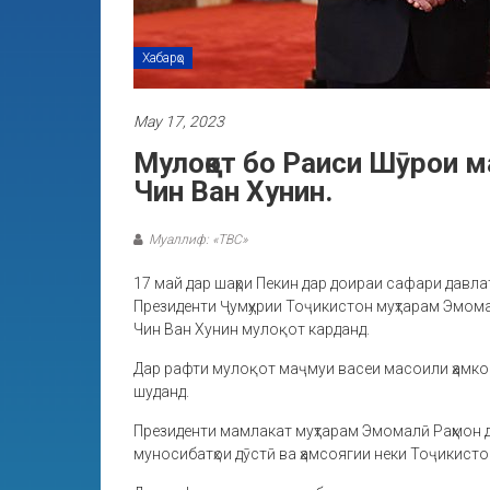
Хабарҳо
May 17, 2023
Мулоқот бо Раиси Шӯрои 
Чин Ван Хунин.
Муаллиф: «ТВС»
17 май дар шаҳри Пекин дар доираи сафари давла
Президенти Ҷумҳурии Тоҷикистон муҳтарам Эмом
Чин Ван Хунин мулоқот карданд.
Дар рафти мулоқот маҷмуи васеи масоили ҳамко
шуданд.
Президенти мамлакат муҳтарам Эмомалӣ Раҳмон д
муносибатҳои дӯстӣ ва ҳамсоягии неки Тоҷикистон