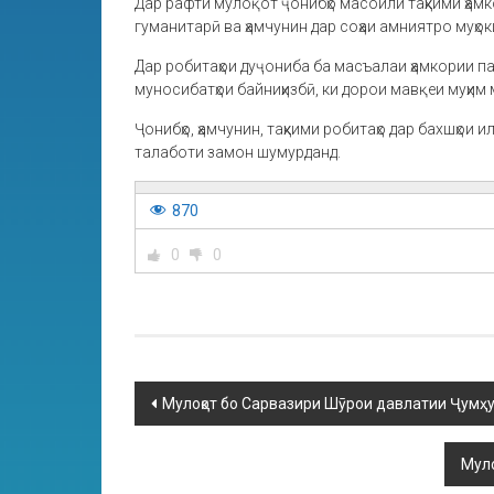
Дар рафти мулоқот ҷонибҳо масоили таҳкими ҳамк
гуманитарӣ ва ҳамчунин дар соҳаи амниятро муҳок
Дар робитаҳои дуҷониба ба масъалаи ҳамкории па
муносибатҳои байниҳизбӣ, ки дорои мавқеи муҳим м
Ҷонибҳо, ҳамчунин, таҳкими робитаҳо дар бахшҳо
талаботи замон шумурданд.
870
0
0
Мулоқот бо Сарвазири Шӯрои давлатии Ҷумҳ
Муло