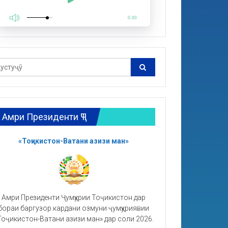
0:00
Амри Президенти ҶТ
«Тоҷикистон-Ватани азизи ман»
Амри Президенти Ҷумҳурии Тоҷикистон дар
бораи баргузор кардани озмуни ҷумҳуриявии
Тоҷикистон-Ватани азизи ман» дар соли 2026.