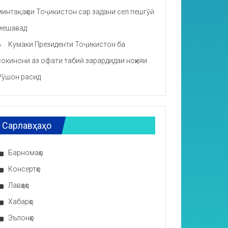
минтақаҳои Тоҷикистон сар задани сел пешгӯӣ
мешавад
Кумаки Президенти Тоҷикистон ба
сокинони аз офати табиӣ зарардидаи ноҳияи
Рӯшон расид
Сарлавҳаҳо
Барномаҳо
Консертҳо
Лавҳаҳо
Хабарҳо
Эълонҳо