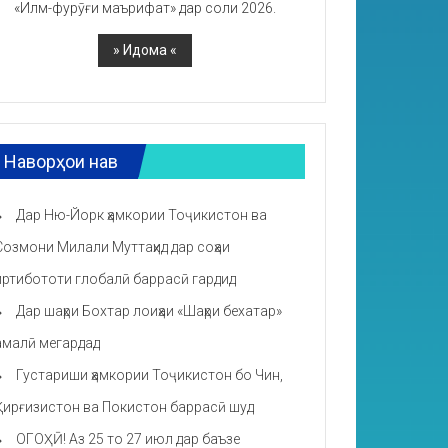
«Илм-фурӯғи маърифат» дар соли 2026.
Наворҳои нав
Дар Ню-Йорк ҳамкории Тоҷикистон ва
Созмони Милали Муттаҳид дар соҳаи
иртибототи глобалӣ баррасӣ гардид
Дар шаҳри Бохтар лоиҳаи «Шаҳри бехатар»
амалӣ мегардад
Густариши ҳамкории Тоҷикистон бо Чин,
Қирғизистон ва Покистон баррасӣ шуд
ОГОҲӢ! Аз 25 то 27 июл дар баъзе