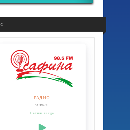
ос
РАДИО
SAFINA.TJ
Пахши зинда