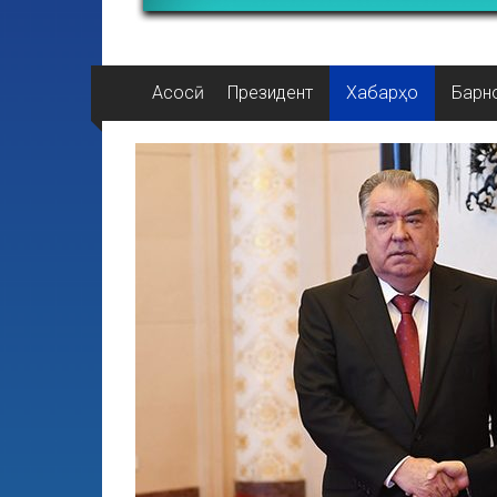
Асосӣ
Президент
Хабарҳо
Барн