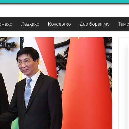
омаҳо
Лавҳаҳо
Консертҳо
Дар бораи мо
Там