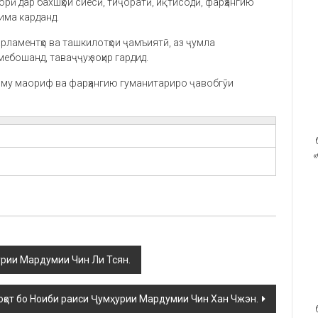
орӣ дар бахшҳои сиёсӣ, тиҷоратӣ, иқтисодӣ, фарҳангию
има карданд.
рламентҳо ва ташкилотҳои ҷамъиятӣ, аз ҷумла
ебошанд, таваҷҷуҳ зоҳир гардид.
и илму маориф ва фарҳангию гуманитариро ҷавобгӯи
«
урии Мардумии Чин Ли Тсян.
қот бо Ноиби раиси Ҷумҳурии Мардумии Чин Хан Чжэн.