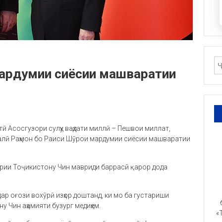
мардумии сиёсии машваратии
тӣ Асосгузори сулҳу ваҳдати миллӣ – Пешвои миллат,
алӣ Раҳмон бо Раиси Шӯрои мардумии сиёсии машваратии
рии Тоҷикистону Чин мавриди баррасӣ қарор дода
ар оғози вохӯрӣ изҳор доштанд, ки мо ба густариши
у Чин аҳамияти бузург медиҳем.
«