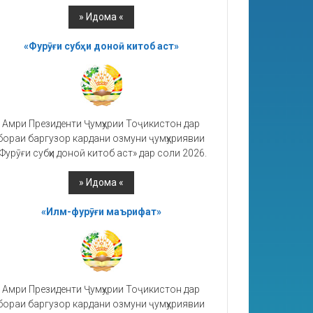
«Фурӯғи субҳи доноӣ китоб аст»
Амри Президенти Ҷумҳурии Тоҷикистон дар
бораи баргузор кардани озмуни ҷумҳуриявии
Фурӯғи субҳи доноӣ китоб аст» дар соли 2026.
«Илм-фурӯғи маърифат»
Амри Президенти Ҷумҳурии Тоҷикистон дар
бораи баргузор кардани озмуни ҷумҳуриявии