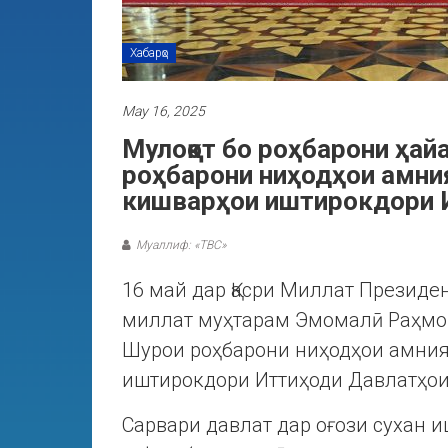
Хабарҳо
May 16, 2025
Мулоқот бо роҳбарони ҳай
роҳбарони ниҳодҳои амни
кишварҳои иштирокдори
Муаллиф: «ТВС»
16 май дар Қасри Миллат Президе
миллат муҳтарам Эмомалӣ Раҳмон
Шурои роҳбарони ниҳодҳои амния
иштирокдори Иттиҳоди Давлатҳои
Сарвари давлат дар оғози сухан