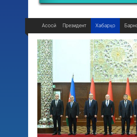
Асосӣ
Президент
Хабарҳо
Барн