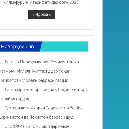
«Илм-фурӯғи маърифат» дар соли 2026.
Наворҳои нав
Дар Ню-Йорк ҳамкории Тоҷикистон ва
Созмони Милали Муттаҳид дар соҳаи
иртибототи глобалӣ баррасӣ гардид
Дар шаҳри Бохтар лоиҳаи «Шаҳри бехатар»
амалӣ мегардад
Густариши ҳамкории Тоҷикистон бо Чин,
Қирғизистон ва Покистон баррасӣ шуд
ОГОҲӢ! Аз 25 то 27 июл дар баъзе