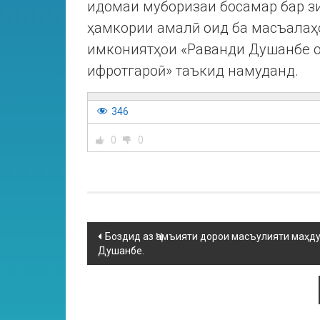
идомаи муборизаи босамар бар з
ҳамкории амалӣ оид ба масъалаҳо
имкониятҳои «Раванди Душанбе о
ифротгароӣ» таъкид намуданд.
346
0
0
Боздид аз Ҷамъияти дорои масъулияти маҳду
Душанбе.