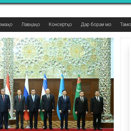
омаҳо
Лавҳаҳо
Консертҳо
Дар бораи мо
Там