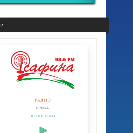
ос
РАДИО
SAFINA.TJ
Пахши зинда