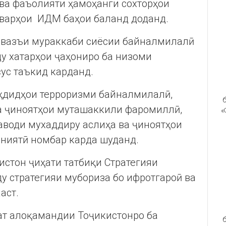
ва фаъолияти ҳамоҳанги сохторҳои
шварҳои ИДМ баҳои баланд доданд.
 вазъи мураккаби сиёсии байналмилалӣ
 хатарҳои ҷаҳониро ба низоми
ус таъкид карданд.
ҳдидҳои терроризми байналмилалӣ,
б
ва ҷиноятҳои муташаккили фаромиллӣ,
«
аводи мухаддиру аслиҳа ва ҷиноятҳои
мниятӣ номбар карда шуданд.
истон ҷиҳати татбиқи Стратегияи
 стратегияи мубориза бо ифротгароӣ ва
аст.
ат алоқамандии Тоҷикистонро ба
б