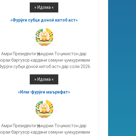
«Фурӯғи субҳи доноӣ китоб аст»
Амри Президенти Ҷумҳурии Тоҷикистон дар
ораи баргузор кардани озмуни ҷумҳуриявии
Фурӯғи субҳи доноӣ китоб аст» дар соли 2026.
«Илм-фурӯғи маърифат»
Амри Президенти Ҷумҳурии Тоҷикистон дар
ораи баргузор кардани озмуни ҷумҳуриявии