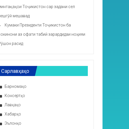
минтақаҳои Тоҷикистон сар задани сел
пешгӯӣ мешавад
Кумаки Президенти Тоҷикистон ба
сокинони аз офати табиӣ зарардидаи ноҳияи
Рӯшон расид
Сарлавҳаҳо
Барномаҳо
Консертҳо
Лавҳаҳо
Хабарҳо
Эълонҳо