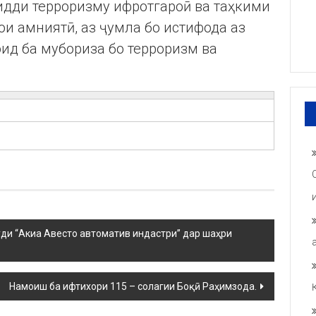
идди терроризму ифротгароӣ ва таҳкими
и амниятӣ, аз ҷумла бо истифода аз
ид ба мубориза бо терроризм ва
ди “Акиа Авесто автоматив индастри” дар шаҳри
Намоиш ба ифтихори 115 – солагии Боқӣ Раҳимзода.