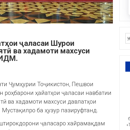
атҳои ҷаласаи Шурои
ятӣ ва хадамоти махсуси
 ИДМ.
нти Ҷумҳурии Тоҷикистон, Пешвои
 роҳбарони ҳайатҳои ҷаласаи навбатии
тӣ ва хадамоти махсуси давлатҳои
 Мустақилро ба ҳузур пазируфтанд.
б
 иштирокдорони ҷаласаро хайрамақдам
«