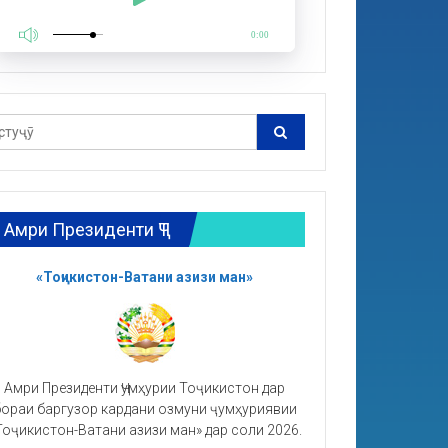
0:00
Амри Президенти ҶТ
«Тоҷикистон-Ватани азизи ман»
Амри Президенти Ҷумҳурии Тоҷикистон дар
ораи баргузор кардани озмуни ҷумҳуриявии
Тоҷикистон-Ватани азизи ман» дар соли 2026.