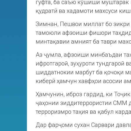
гуфта, ба саъю кӯшиши муштарак 
қудратӣ ва хадамоти махсуси ки
Зимнан, Пешвои миллат бо зикри
тамоюли афзоиши фишори таҳдиду
минтақавии амният ба таври махс
Аз ҷумла, афзоиши минбаъдаи та
ифротгароӣ, зуҳуроти тундгароӣ 
шиддатнокии марбут ба қочоқи м
киберӣ ҳамчун хавфҳои асосии а
Ҳамчунин, иброз гардид, ки Тоҷик
ҷаҳонии зиддитеррористии СММ ду
терроризмро таҳия ва қабул карда
Дар фарҷоми сухан Сарвари давл