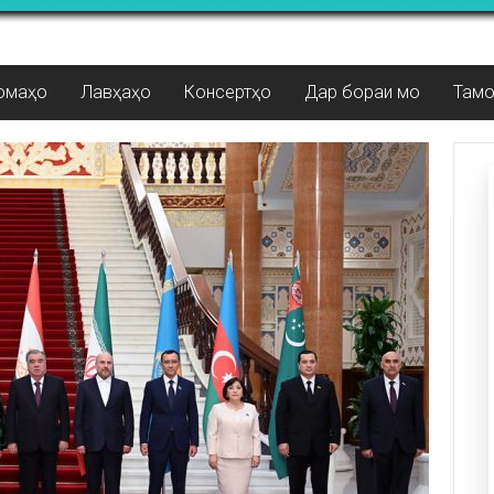
омаҳо
Лавҳаҳо
Консертҳо
Дар бораи мо
Там