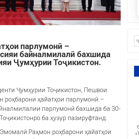
атҳои парлумонӣ –
сияи байналмилалӣ бахшида
ияи Ҷумҳурии Тоҷикистон.
иденти Ҷумҳурии Тоҷикистон, Пешвои
 роҳбарони ҳайатҳои парлумонӣ –
йналмилалии парлумонӣ бахшида ба 30-
Тоҷикистонро ба ҳузур пазируфтанд.
б
м Эмомалӣ Раҳмон роҳбарони ҳайатҳои
«