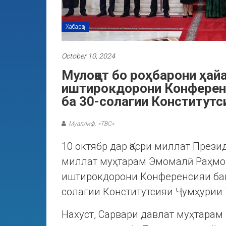
Хабарҳо
October 10, 2024
Мулоқот бо роҳбарони ҳай
иштирокдорони Конферен
ба 30-солагии Конститутс
Муаллиф: «ТВС»
10 октябр дар Қасри миллат През
миллат муҳтарам Эмомалӣ Раҳмон
иштирокдорони Конференсияи ба
солагии Конститутсияи Ҷумҳурии 
Нахуст, Сарвари давлат муҳтара