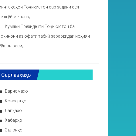
минтақаҳои Тоҷикистон сар задани сел
пешгӯӣ мешавад
Кумаки Президенти Тоҷикистон ба
сокинони аз офати табиӣ зарардидаи ноҳияи
Рӯшон расид
Сарлавҳаҳо
Барномаҳо
Консертҳо
Лавҳаҳо
Хабарҳо
Эълонҳо