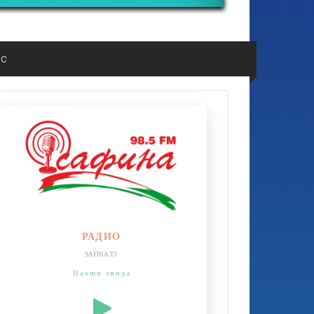
ос
РАДИО
SAFINA.TJ
Пахши зинда