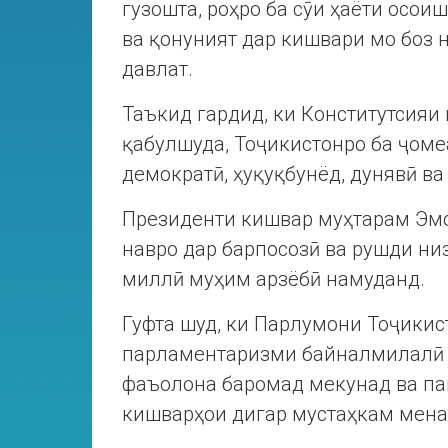
гузошта, роҳро ба сӯи ҳаёти осои
ва қонуният дар кишвари мо боз 
давлат.
Таъкид гардид, ки Конститутсияи
қабулшуда, Тоҷикистонро ба ҷоме
демократӣ, ҳуқуқбунёд, дунявӣ ва
Президенти кишвар муҳтарам Эм
навро дар барпосозӣ ва рушди н
миллӣ муҳим арзёбӣ намуданд.
Гуфта шуд, ки Парлумони Тоҷикис
парламентаризми байналмилалӣ ҷ
фаъолона баромад мекунад ва па
кишварҳои дигар мустаҳкам мен