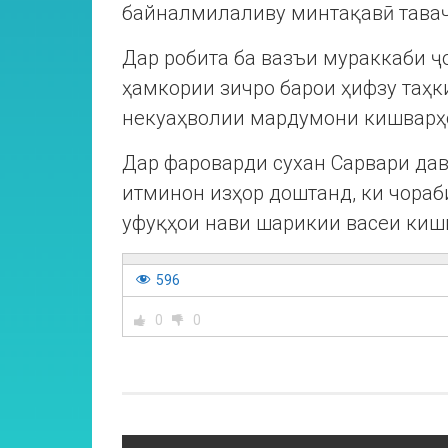
байналмилаливу минтақавӣ таваҷ
Дар робита ба вазъи мураккаби 
ҳамкории зичро барои ҳифзу таҳк
некуаҳволии мардумони кишварҳ
Дар фароварди сухан Сарвари да
итминон изҳор доштанд, ки чора
уфуқҳои нави шарикии васеи киш
596
0
0