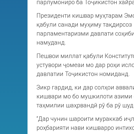
парлумониро ба Тоҷикистон хайр
Президенти кишвар муҳтарам Эмо
қабули санади муҳиму тақдирсоз 
парламентаризми давлати соҳиби
намуданд.
Пешвои миллат қабули Конститутс
устувори ҷомеаи мо дар роҳи исл
давлатии Тоҷикистон номиданд.
Зикр гардид, ки дар солҳои аввал
кишвари мо бо мушкилоти азими с
таҳмилии шаҳрвандӣ рӯ ба рӯ шуд
“Дар чунин шароити мураккаб иҷл
роҳбарияти нави кишварро интихо