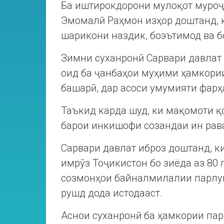
Ба иштирокдорони мулоқот муроҷ
Эмомалӣ Раҳмон изҳор доштанд, 
шарикони наздик, боэътимод ва б
Зимни суханронӣ Сарвари давла
оид ба ҷанбаҳои муҳими ҳамкории
башарӣ, дар асоси умумияти фар
Таъкид карда шуд, ки мақомоти 
барои инкишофи созандаи ин рав
Сарвари давлат иброз доштанд, к
имрӯз Тоҷикистон бо зиёда аз 80
созмонҳои байналмилалии парлум
рушд дода истодааст.
Аснои суханронӣ ба ҳамкории па