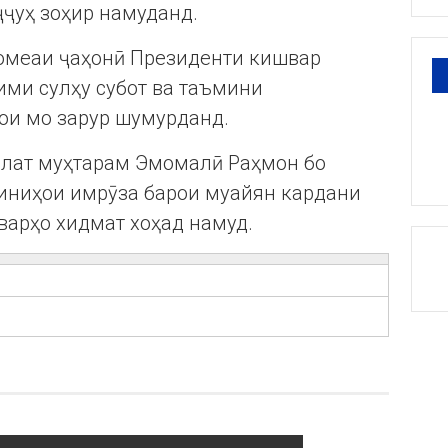
ҷуҳ зоҳир намуданд.
ҷомеаи ҷаҳонӣ Президенти кишвар
ими сулҳу субот ва таъмини
ои мо зарур шумурданд.
влат муҳтарам Эмомалӣ Раҳмон бо
биниҳои имрӯза барои муайян кардани
варҳо хидмат хоҳад намуд.