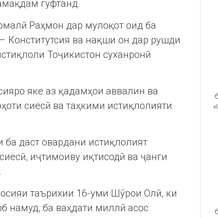
амақдам гуфтанд.
малӣ Раҳмон дар мулоқот оид ба
– Конститутсия ва нақши он дар рушди
стиқлоли Тоҷикистон суханронӣ
ияро яке аз қадамҳои аввалин ва
б
оҳоти сиёсӣ ва таҳкими истиқлолияти
«
и ба даст овардани истиқлолият
иёсӣ, иҷтимоиву иқтисодӣ ва ҷанги
.
осияи таърихии 16-уми Шӯрои Олӣ, ки
б намуд, ба ваҳдати миллӣ асос
б