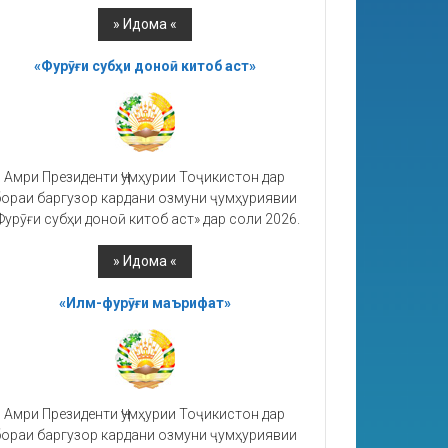
«Фурӯғи субҳи доноӣ китоб аст»
Амри Президенти Ҷумҳурии Тоҷикистон дар
ораи баргузор кардани озмуни ҷумҳуриявии
Фурӯғи субҳи доноӣ китоб аст» дар соли 2026.
«Илм-фурӯғи маърифат»
Амри Президенти Ҷумҳурии Тоҷикистон дар
ораи баргузор кардани озмуни ҷумҳуриявии