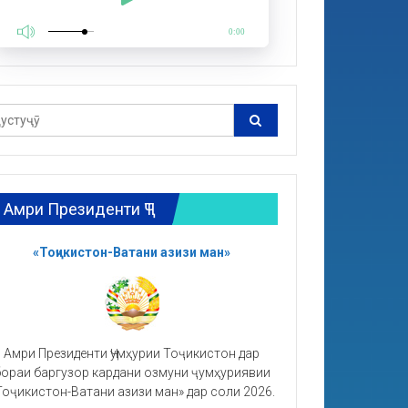
0:00
Амри Президенти ҶТ
«Тоҷикистон-Ватани азизи ман»
Амри Президенти Ҷумҳурии Тоҷикистон дар
ораи баргузор кардани озмуни ҷумҳуриявии
Тоҷикистон-Ватани азизи ман» дар соли 2026.