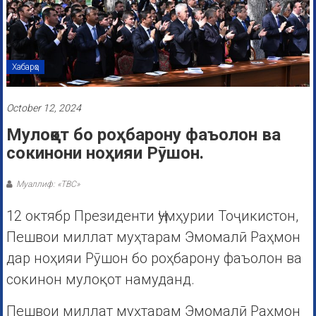
Хабарҳо
October 12, 2024
Мулоқот бо роҳбарону фаъолон ва
сокинони ноҳияи Рӯшон.
Муаллиф: «ТВС»
12 октябр Президенти Ҷумҳурии Тоҷикистон,
Пешвои миллат муҳтарам Эмомалӣ Раҳмон
дар ноҳияи Рӯшон бо роҳбарону фаъолон ва
сокинон мулоқот намуданд.
Пешвои миллат муҳтарам Эмомалӣ Раҳмон