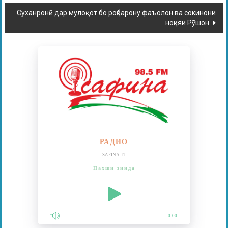
Суханронӣ дар мулоқот бо роҳбарону фаъолон ва сокинони
ноҳияи Рӯшон.
РАДИО
SAFINA.TJ
Пахши зинда
0:00