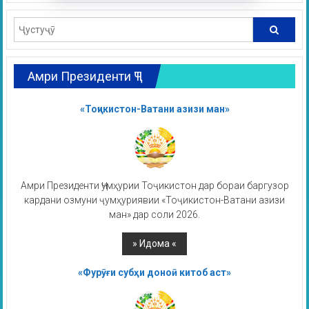
Амри Президенти ҶТ
«Тоҷикистон-Ватани азизи ман»
Амри Президенти Ҷумҳурии Тоҷикистон дар бораи баргузор
кардани озмуни ҷумҳуриявии «Тоҷикистон-Ватани азизи
ман» дар соли 2026.
«Фурӯғи субҳи доноӣ китоб аст»