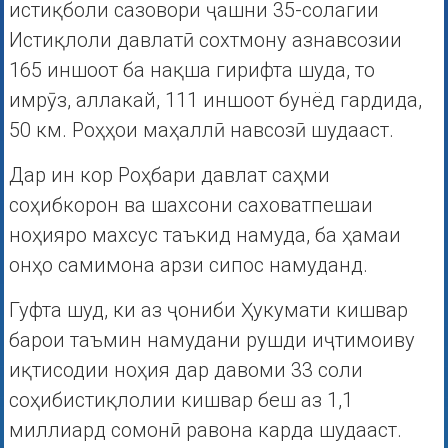
истиқболи сазовори ҷашни 35-солагии
Истиқлоли давлатӣ сохтмону азнавсозии
165 иншоот ба нақша гирифта шуда, то
имрӯз, аллакай, 111 иншоот бунёд гардида,
50 км. Роҳҳои маҳаллӣ навсозӣ шудааст.
Дар ин кор Роҳбари давлат саҳми
соҳибкорон ва шахсони саховатпешаи
ноҳияро махсус таъкид намуда, ба ҳамаи
онҳо самимона арзи сипос намуданд.
Гуфта шуд, ки аз ҷониби Ҳукумати кишвар
барои таъмин намудани рушди иҷтимоиву
иқтисодии ноҳия дар давоми 33 соли
соҳибистиқлолии кишвар беш аз 1,1
миллиард сомонӣ равона карда шудааст.