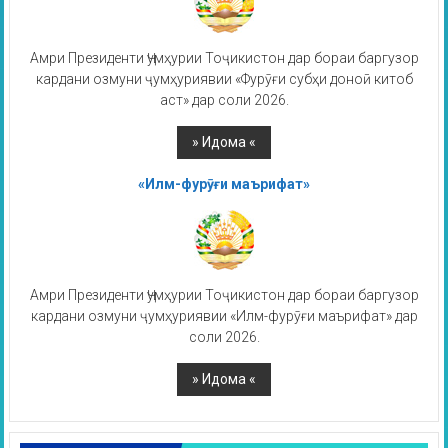
Амри Президенти Ҷумҳурии Тоҷикистон дар бораи баргузор
кардани озмуни ҷумҳуриявии «Фурӯғи субҳи доноӣ китоб
аст» дар соли 2026.
«Илм-фурӯғи маърифат»
Амри Президенти Ҷумҳурии Тоҷикистон дар бораи баргузор
кардани озмуни ҷумҳуриявии «Илм-фурӯғи маърифат» дар
соли 2026.