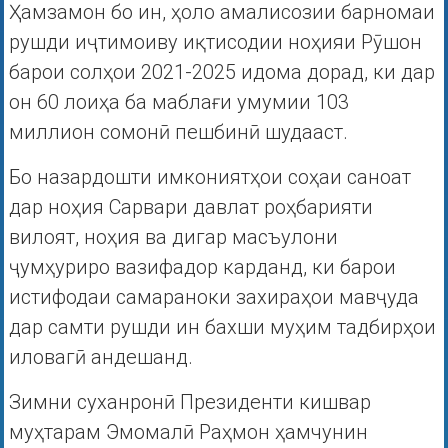
Ҳамзамон бо ин, ҳоло амалисозии барномаи
рушди иҷтимоиву иқтисодии ноҳияи Рӯшон
барои солҳои 2021-2025 идома дорад, ки дар
он 60 лоиҳа ба маблағи умумии 103
миллион сомонӣ пешбинӣ шудааст.
Бо назардошти имкониятҳои соҳаи саноат
дар ноҳия Сарвари давлат роҳбарияти
вилоят, ноҳия ва дигар масъулони
ҷумҳуриро вазифадор карданд, ки барои
истифодаи самараноки захираҳои мавҷуда
дар самти рушди ин бахши муҳим тадбирҳои
иловагӣ андешанд.
Зимни суханронӣ Президенти кишвар
муҳтарам Эмомалӣ Раҳмон ҳамчунин