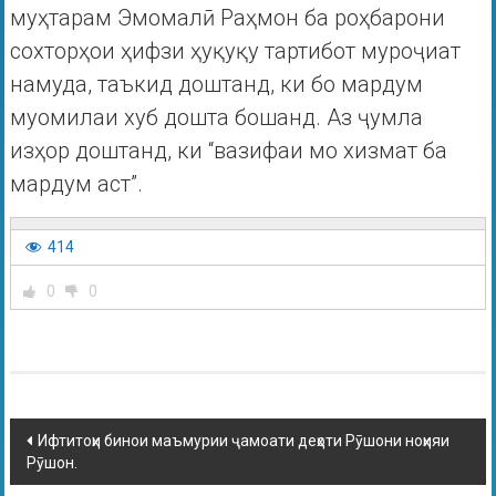
муҳтарам Эмомалӣ Раҳмон ба роҳбарони
сохторҳои ҳифзи ҳуқуқу тартибот муроҷиат
намуда, таъкид доштанд, ки бо мардум
муомилаи хуб дошта бошанд. Аз ҷумла
изҳор доштанд, ки “вазифаи мо хизмат ба
мардум аст”.
414
0
0
Ифтитоҳи бинои маъмурии ҷамоати деҳоти Рӯшони ноҳияи
Рӯшон.