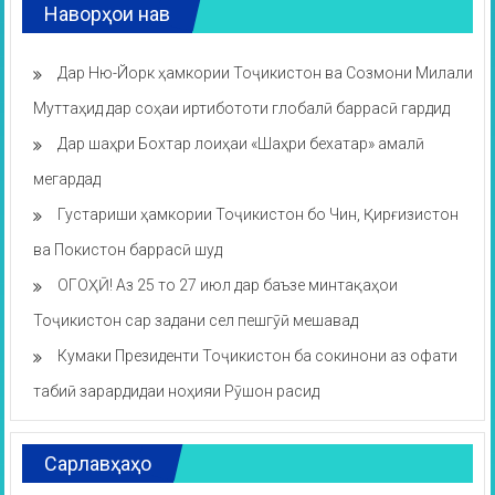
Наворҳои нав
Дар Ню-Йорк ҳамкории Тоҷикистон ва Созмони Милали
Муттаҳид дар соҳаи иртибототи глобалӣ баррасӣ гардид
Дар шаҳри Бохтар лоиҳаи «Шаҳри бехатар» амалӣ
мегардад
Густариши ҳамкории Тоҷикистон бо Чин, Қирғизистон
ва Покистон баррасӣ шуд
ОГОҲӢ! Аз 25 то 27 июл дар баъзе минтақаҳои
Тоҷикистон сар задани сел пешгӯӣ мешавад
Кумаки Президенти Тоҷикистон ба сокинони аз офати
табиӣ зарардидаи ноҳияи Рӯшон расид
Сарлавҳаҳо