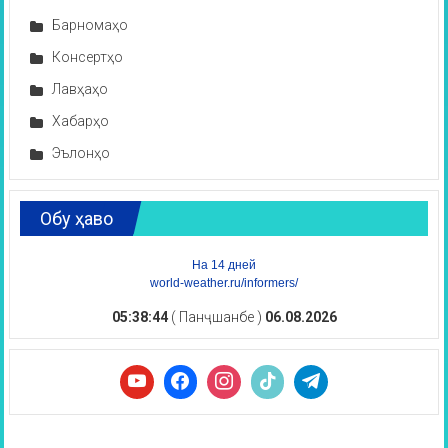
Барномаҳо
Консертҳо
Лавҳаҳо
Хабарҳо
Эълонҳо
Обу ҳаво
На 14 дней
world-weather.ru/informers/
05:38:45
( Панҷшанбе )
06.08.2026