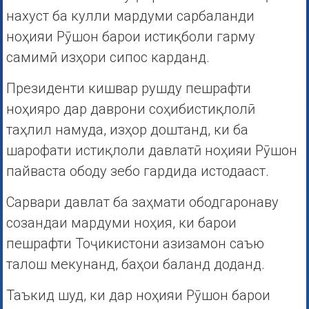
нахуст ба кулли мардуми сарбаланди
ноҳияи Рӯшон барои истиқболи гарму
самимӣ изҳори сипос карданд.
Президенти кишвар рушду пешрафти
ноҳияро дар даврони соҳибистиқлолӣ
таҳлил намуда, изҳор доштанд, ки ба
шарофати истиқлоли давлатӣ ноҳияи Рӯшон
пайваста ободу зебо гардида истодааст.
Сарвари давлат ба заҳмати ободгаронаву
созандаи мардуми ноҳия, ки барои
пешрафти Тоҷикистони азизамон саъю
талош мекунанд, баҳои баланд доданд.
Таъкид шуд, ки дар ноҳияи Рӯшон барои