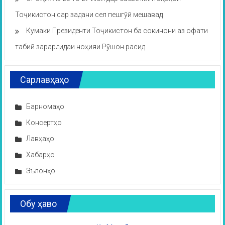
Тоҷикистон сар задани сел пешгӯӣ мешавад
Кумаки Президенти Тоҷикистон ба сокинони аз офати
табиӣ зарардидаи ноҳияи Рӯшон расид
Сарлавҳаҳо
Барномаҳо
Консертҳо
Лавҳаҳо
Хабарҳо
Эълонҳо
Обу ҳаво