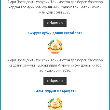
Амри Президенти Ҷумҳурии Тоҷикистон дар бораи баргузор
кардани озмуни ҷумҳуриявии «Тоҷикистон-Ватани азизи
ман» дар соли 2026.
«Фурӯғи субҳи доноӣ китоб аст»
Амри Президенти Ҷумҳурии Тоҷикистон дар бораи баргузор
кардани озмуни ҷумҳуриявии «Фурӯғи субҳи доноӣ китоб
аст» дар соли 2026.
«Илм-фурӯғи маърифат»