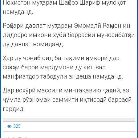
Покистон муҳтарам Шаҳбоз Шариф мулоқот
намуданд.
Роҳбари давлат муҳтарам Эмомалӣ Раҳмон ин
дидорро имкони хуби баррасии муносибатҳои
ду давлат номиданд.
Ҳар ду ҷониб оид ба таҳкими ҳамкорӣ дар
соҳаҳои барои мардумони ду кишвар
манфиатдор табодули андеша намуданд.
Дар вохӯрӣ масоили минтақавию ҷаҳонӣ, аз
ҷумла рӯзномаи саммити иқтисодӣ баррасӣ
гардид.
325