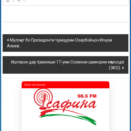
0
0
Мулоқот бо Президенти Ҷумҳурии Озарбойҷон Илҳом
Алиев.
Иштирок дар Ҳамоиши 17-уми Созмони ҳамкории иқтисодӣ
(ЭКО).
Error not found