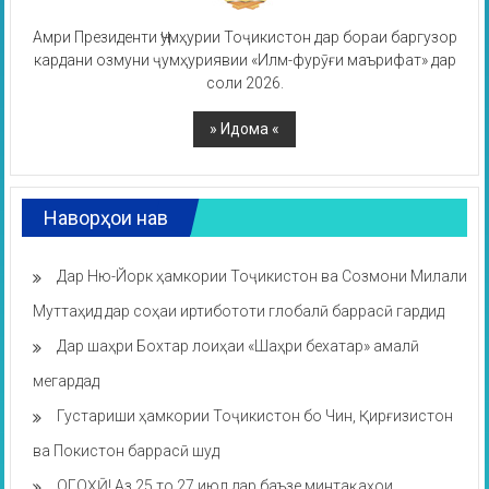
Амри Президенти Ҷумҳурии Тоҷикистон дар бораи баргузор
кардани озмуни ҷумҳуриявии «Илм-фурӯғи маърифат» дар
соли 2026.
Наворҳои нав
Дар Ню-Йорк ҳамкории Тоҷикистон ва Созмони Милали
Муттаҳид дар соҳаи иртибототи глобалӣ баррасӣ гардид
Дар шаҳри Бохтар лоиҳаи «Шаҳри бехатар» амалӣ
мегардад
Густариши ҳамкории Тоҷикистон бо Чин, Қирғизистон
ва Покистон баррасӣ шуд
ОГОҲӢ! Аз 25 то 27 июл дар баъзе минтақаҳои