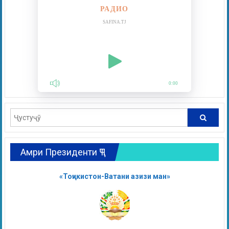
РАДИО
SAFINA.TJ
0:00
Амри Президенти ҶТ
«Тоҷикистон-Ватани азизи ман»