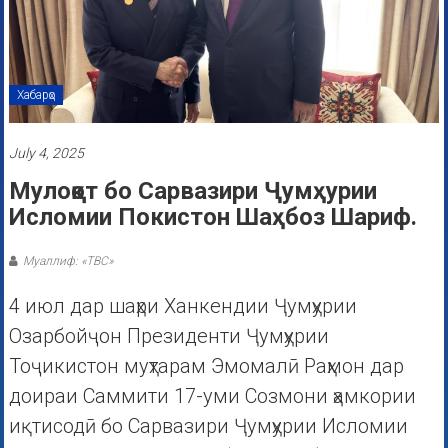
Хабарҳо
July 4, 2025
Мулоқот бо Сарвазири Ҷумҳурии
Исломии Покистон Шаҳбоз Шариф.
Муаллиф: «ТВС»
4 июл дар шаҳри Ханкендии Ҷумҳурии
Озарбойҷон Президенти Ҷумҳурии
Тоҷикистон муҳтарам Эмомалӣ Раҳмон дар
доираи Саммити 17-уми Созмони ҳамкории
иқтисодӣ бо Сарвазири Ҷумҳурии Исломии