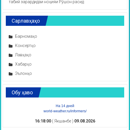
табиӣ зарардидаи ноҳияи Рӯшон расид
Сарлавҳаҳо
Барномаҳо
Консертҳо
Лавҳаҳо
Хабарҳо
Эълонҳо
Обу ҳаво
На 14 дней
world-weather.ru/informers/
16:18:00
( Якшанбе )
09.08.2026