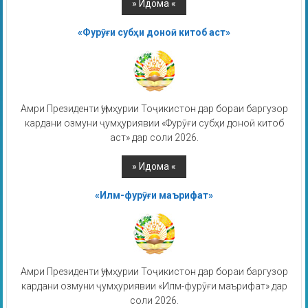
«Фурӯғи субҳи доноӣ китоб аст»
Амри Президенти Ҷумҳурии Тоҷикистон дар бораи баргузор
кардани озмуни ҷумҳуриявии «Фурӯғи субҳи доноӣ китоб
аст» дар соли 2026.
«Илм-фурӯғи маърифат»
Амри Президенти Ҷумҳурии Тоҷикистон дар бораи баргузор
кардани озмуни ҷумҳуриявии «Илм-фурӯғи маърифат» дар
соли 2026.