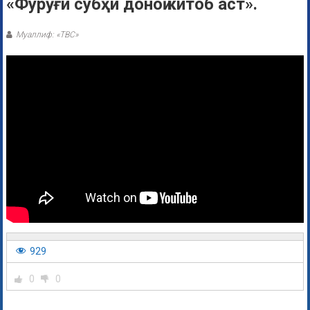
«Фурӯғи субҳи доноӣ китоб аст».
Муаллиф: «ТВС»
929
0
0