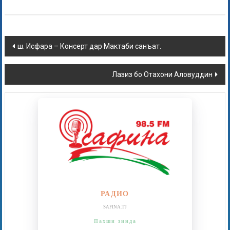
ш. Исфара – Консерт дар Мактаби санъат.
Лазиз бо Отахони Аловуддин
РАДИО
SAFINA.TJ
Пахши зинда