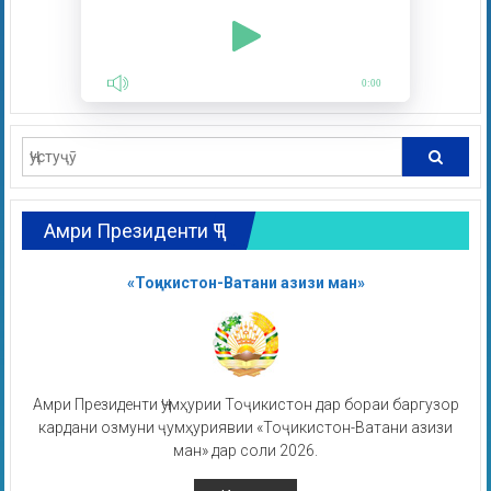
0:00
Амри Президенти ҶТ
«Тоҷикистон-Ватани азизи ман»
Амри Президенти Ҷумҳурии Тоҷикистон дар бораи баргузор
кардани озмуни ҷумҳуриявии «Тоҷикистон-Ватани азизи
ман» дар соли 2026.