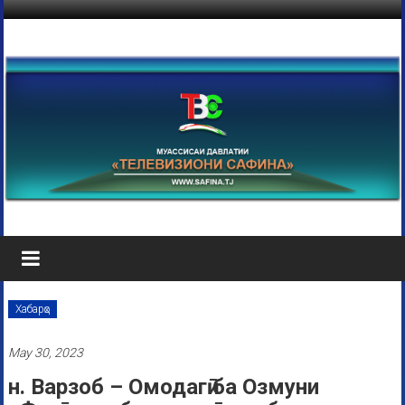
Хабарҳо
May 30, 2023
н. Варзоб – Омодагӣ ба Озмуни