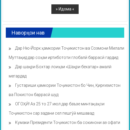
Наворҳои нав
Дар Ню-Йорк ҳамкории Тоҷикистон ва Созмони Милали
Муттаҳид дар соҳаи иртибототи глобалӣ баррасӣ гардид
Дар шаҳри Бохтар лоиҳаи «Шаҳри бехатар» амалӣ
мегардад
Густариши ҳамкории Тоҷикистон бо Чин, Қирғизистон
ва Покистон баррасӣ шуд
ОГОҲӢ! Аз 25 то 27 июл дар баъзе минтақаҳои
Тоҷикистон сар задани сел пешгӯӣ мешавад
Кумаки Президенти Тоҷикистон ба сокинони аз офати