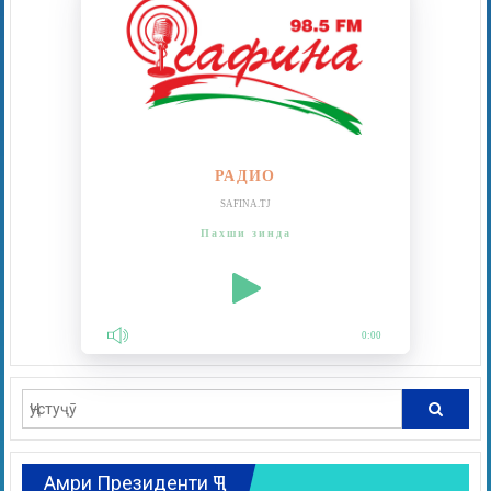
РАДИО
SAFINA.TJ
Пахши зинда
0:00
Амри Президенти ҶТ