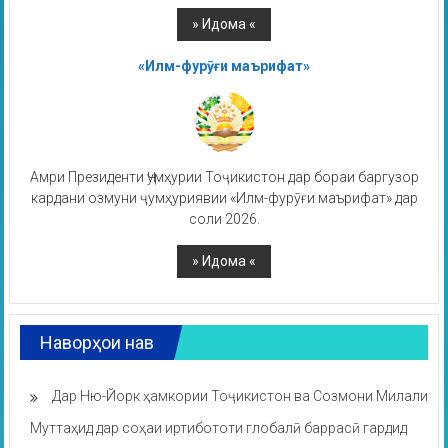
«Илм-фурӯғи маърифат»
Амри Президенти Ҷумҳурии Тоҷикистон дар бораи баргузор
кардани озмуни ҷумҳуриявии «Илм-фурӯғи маърифат» дар
соли 2026.
Наворҳои нав
Дар Ню-Йорк ҳамкории Тоҷикистон ва Созмони Милали
Муттаҳид дар соҳаи иртибототи глобалӣ баррасӣ гардид