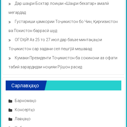
Дар шаҳри Бохтар лоиҳаи «Шаҳри бехатар» амалӣ
мегардад
Густариши ҳамкории Тоҷикистон бо Чин, Қирғизистон
ва Покистон баррасӣ шуд
ОГОҲӢ! Аз 25 то 27 июл дар баъзе минтақаҳои
Тоҷикистон сар задани сел пешгӯӣ мешавад
Кумаки Президенти Тоҷикистон ба сокинони аз офати
табиӣ зарардидаи ноҳияи Рӯшон расид
Сарлавҳаҳо
Барномаҳо
Консертҳо
Лавҳаҳо