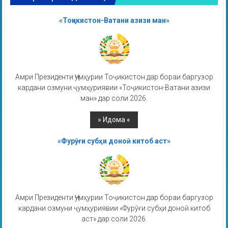
«Тоҷикистон-Ватани азизи ман»
Амри Президенти Ҷумҳурии Тоҷикистон дар бораи баргузор
кардани озмуни ҷумҳуриявии «Тоҷикистон-Ватани азизи
ман» дар соли 2026.
«Фурӯғи субҳи доноӣ китоб аст»
Амри Президенти Ҷумҳурии Тоҷикистон дар бораи баргузор
кардани озмуни ҷумҳуриявии «Фурӯғи субҳи доноӣ китоб
аст» дар соли 2026.