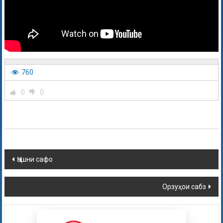
760
0
0
Ҷашни сафо
Орзуҳои сабз