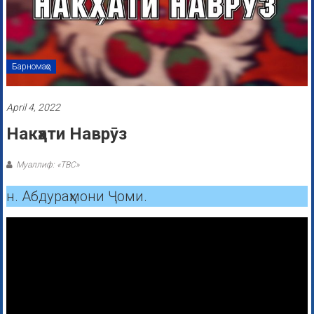
Барномаҳо
April 4, 2022
Накҳати Наврӯз
Муаллиф: «ТВС»
н. Абдураҳмони Ҷоми.