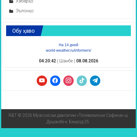
Хабарҳо
Эълонҳо
Обу ҳаво
На 14 дней
world-weather.ru/informers/
04:20:42
( Шанбе )
08.08.2026
R&T © 2026 Муассисаи давлатии «Телевизиони Сафина» ш.
Душанбе к. Беҳзод 25.