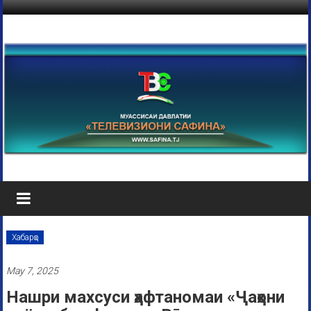
Хабарҳо
May 7, 2025
Нашри махсуси ҳафтаномаи «Ҷаҳони