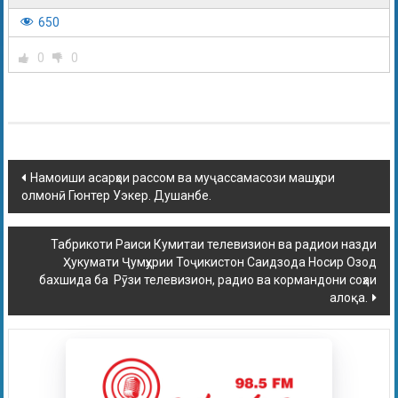
650
0
0
Намоиши асарҳои рассом ва муҷассамасози машҳури
олмонӣ Гюнтер Уэкер. Душанбе.
Табрикоти Раиси Кумитаи телевизион ва радиои назди
Ҳукумати Ҷумҳурии Тоҷикистон Саидзода Носир Озод
бахшида ба Рӯзи телевизион, радио ва кормандони соҳаи
алоқа.