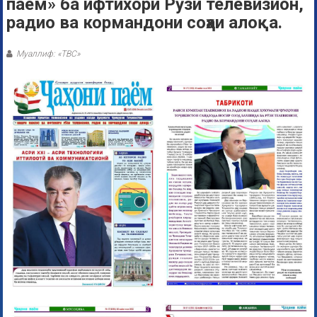
паём» ба ифтихори Рӯзи телевизион,
радио ва кормандони соҳаи алоқа.
Муаллиф: «ТВС»