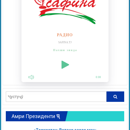
РАДИО
SAFINA.TJ
Пахши зинда
0:00
Амри Президенти ҶТ