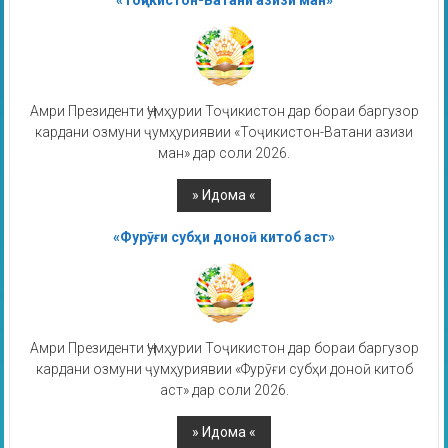
«Тоҷикистон-Ватани азизи ман»
Амри Президенти Ҷумҳурии Тоҷикистон дар бораи баргузор
кардани озмуни ҷумҳуриявии «Тоҷикистон-Ватани азизи
ман» дар соли 2026.
«Фурӯғи субҳи доноӣ китоб аст»
Амри Президенти Ҷумҳурии Тоҷикистон дар бораи баргузор
кардани озмуни ҷумҳуриявии «Фурӯғи субҳи доноӣ китоб
аст» дар соли 2026.