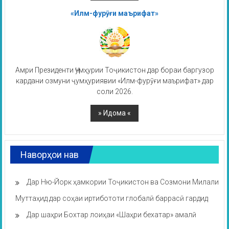
«Илм-фурӯғи маърифат»
Амри Президенти Ҷумҳурии Тоҷикистон дар бораи баргузор
кардани озмуни ҷумҳуриявии «Илм-фурӯғи маърифат» дар
соли 2026.
Наворҳои нав
Дар Ню-Йорк ҳамкории Тоҷикистон ва Созмони Милали
Муттаҳид дар соҳаи иртибототи глобалӣ баррасӣ гардид
Дар шаҳри Бохтар лоиҳаи «Шаҳри бехатар» амалӣ