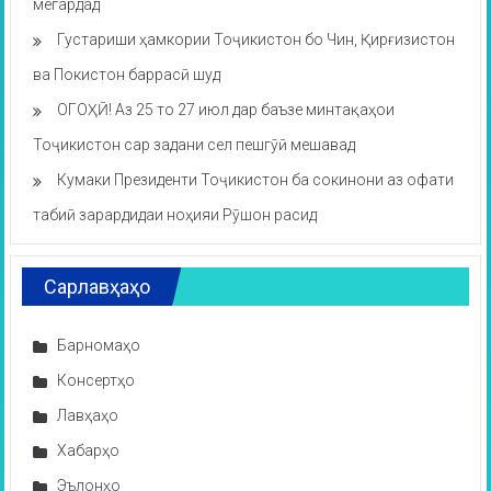
мегардад
Густариши ҳамкории Тоҷикистон бо Чин, Қирғизистон
ва Покистон баррасӣ шуд
ОГОҲӢ! Аз 25 то 27 июл дар баъзе минтақаҳои
Тоҷикистон сар задани сел пешгӯӣ мешавад
Кумаки Президенти Тоҷикистон ба сокинони аз офати
табиӣ зарардидаи ноҳияи Рӯшон расид
Сарлавҳаҳо
Барномаҳо
Консертҳо
Лавҳаҳо
Хабарҳо
Эълонҳо