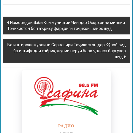
Намояндаи Ҳизби Коммунистии Чин дар Осорхонаи миллии
Тоҷикистон бо таъриху фарҳанги тоҷикон шинос шуд
Бо иштироки муовини Сарвазири Тоҷикистон дар Кӯлоб оид
ба истифодаи ғайриқонунии неруи барқ ҷаласа баргузор
шуд
РАДИО