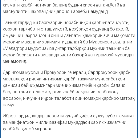
хизмати ҳарбӣ, натиҷаи баланд будани ҳисси ватандӯстӣ ва
масъулияти шаҳрвандии ҷавонон арзёбӣ намуданд.
Таъкид гардид, ки баргузории чорабиниҳои ҳарбӣ-ватандӯстӣ,
корҳои тарғиботию ташвиқотӣ, вохӯриҳои судманд бо аҳолӣ,
омӯзиши шаҳрвандони синни даъватӣ, ҳамкории зичи мақомоти
иҷроияи маҳаллии ҳокимияти давлатӣ бо Муассисаи давлатии
«Мададгори мудофиа» ва дигар тадбирҳои муҳими ташкилӣ ба
иҷрои босифати нақшаи даъвати баҳорӣ ва тирамоҳӣ мусоидат
менамоянд.
Дар идома муовини Прокурори генералӣ, Сарпрокурори ҳарбӣ
масъалаҳои риояи интизоми ҳарбӣ, таҳкими муносибатҳои
ҳамидаи байниҳамдигарӣ миёни хизматчиёни ҳарбӣ, баланд
бардоштани сатҳи омодагии касбӣ ва ҷангии сарбозону
афсарон, инчунин иҷрои талаботи оинномаҳои ҳарбиро матраҳ
намуд.
Иброз гардид, ки дар шароити кунунӣ ҳифзи сулҳу субот, амният
ва манфиатҳои миллӣ вазифаи муқаддаси ҳар як хизматчии
ҳарбӣ ба ҳисоб меравад.