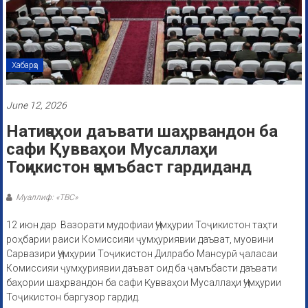
Хабарҳо
June 12, 2026
Натиҷаҳои даъвати шаҳрвандон ба
сафи Қувваҳои Мусаллаҳи
Тоҷикистон ҷамъбаст гардиданд
Муаллиф: «ТВС»
12 июн дар Вазорати мудофиаи Ҷумҳурии Тоҷикистон таҳти
роҳбарии раиси Комиссияи ҷумҳуриявии даъват, муовини
Сарвазири Ҷумҳурии Тоҷикистон Дилрабо Мансурӣ ҷаласаи
Комиссияи ҷумҳуриявии даъват оид ба ҷамъбасти даъвати
баҳории шаҳрвандон ба сафи Қувваҳои Мусаллаҳи Ҷумҳурии
Тоҷикистон баргузор гардид.