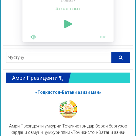
SAFINA.TJ
Пахши зинда
0:00
Амри Президенти ҶТ
«Тоҷикистон-Ватани азизи ман»
Амри Президенти Ҷумҳурии Тоҷикистон дар бораи баргузор
кардани озмуни ҷумҳуриявии «Тоҷикистон-Ватани азизи