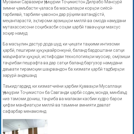
Муовини Сарвазири Ҷумҳурии Тоҷикистон Дилрабо Мансурӣ
зимни ҷамъбасти ҷаласа ба масъалаҳои корҳои сиёсӣ-
тарбиявӣ, тарбияи ҷавонон дар рӯҳияи ватандӯстӣ,
меҳанпарастӣ, эҳтироми арзишҳои миллӣ ва омода намудани
мутахассисони соҳибкасби соҳаи ҳарбӣ таваҷҷуҳи махсус
зоҳир намуд.
Ба масъулин дастур дода шуд, ки ҷиҳати таҳкими интизоми
ҳарбӣ, пешгирии ҳуқуқвайронкунӣ, баланд бардоштани сатҳи
маърифати ҳуқуқӣ, истифодаи технологияҳои муосир, омӯзиши
таҷрибаи пешрафта ва дар сатҳи баланд баргузор намудани
даъвати тирамоҳии шаҳрвандон ба хизмати ҳарбӣ тадбирҳои
зарурӣ андешанд.
Таъкид гардид, ки хизматчиёни ҳарбии Қувваҳои Мусаллаҳи
Ҷумҳурии Тоҷикистон ба Савганди ҳарбӣ содиқ монда, минбаъд
низ тамоми дониш, таҷриба ва малакаи касбии худро барои
ҳифзи манфиатҳои миллӣ ва таъмини амнияти давлат
сафарбар менамоянд.