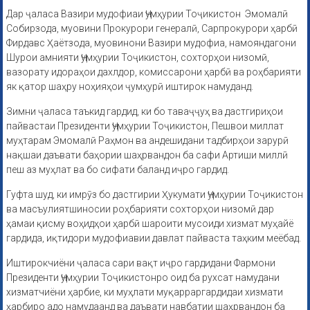
Дар ҷаласа Вазири мудофиаи Ҷумҳурии Тоҷикистон Эмомалӣ
Собирзода, муовини Прокурори генералӣ, Сарпрокурори ҳарбӣ
Фирдавс Ҳаётзода, муовинони Вазири мудофиа, намояндагони
Шурои амнияти Ҷумҳурии Тоҷикистон, сохторҳои низомӣ,
вазорату идораҳои дахлдор, комиссарони ҳарбӣ ва роҳбарияти
як қатор шаҳру ноҳияҳои ҷумҳурӣ иштирок намуданд.
Зимни ҷаласа таъкид гардид, ки бо таваҷҷуҳ ва дастгириҳои
пайвастаи Президенти Ҷумҳурии Тоҷикистон, Пешвои миллат
муҳтарам Эмомалӣ Раҳмон ва андешидани тадбирҳои зарурӣ
нақшаи даъвати баҳории шаҳрвандон ба сафи Артиши миллӣ
пеш аз муҳлат ва бо сифати баланд иҷро гардид.
Гуфта шуд, ки имрӯз бо дастгирии Ҳукумати Ҷумҳурии Тоҷикистон
ва масъулиятшиносии роҳбарияти сохторҳои низомӣ дар
ҳамаи қисму воҳидҳои ҳарбӣ шароити мусоиди хизмат муҳайё
гардида, иқтидори мудофиавии давлат пайваста таҳким меёбад.
Иштирокчиёни ҷаласа сари вақт иҷро гардидани Фармони
Президенти Ҷумҳурии Тоҷикистонро оид ба рухсат намудани
хизматчиёни ҳарбие, ки муҳлати муқарраргардидаи хизмати
ҳарбиро адо намудаанд ва даъвати навбатии шаҳрвандон ба