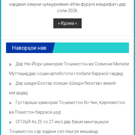
кардани озмуни ҷумҳуриявии «Илм-фурӯғи маърифат» дар
соли 2026.
Наворҳои нав
Дар Ню-Йорк ҳамкории Тоҷикистон ва Созмони Милали
Муттаҳид дар соҳаи иртибототи глобалӣ баррасӣ гардид
Дар шаҳри Бохтар лоиҳаи «Шаҳри бехатар» амалӣ
мегардад
Густариши ҳамкории Тоҷикистон бо Чин, Қирғизистон
ва Покистон баррасӣ шуд
ОГОҲӢ! Аз 25 то 27 июл дар баъзе минтақаҳои
Тоҷикистон сар задани сел пешгӯӣ мешавад