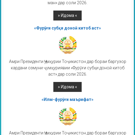
ман» дар соли 2026.
«Фурӯғи субҳи доноӣ китоб аст»
Амри Президенти Ҷумҳурии Тоҷикистон дар бораи баргузор
кардани озмуни ҷумҳуриявии «Фурӯғи субҳи доноӣ китоб
аст» дар соли 2026.
«Илм-фурӯғи маърифат»
Амри Президенти Ҷумҳурии Тоҷикистон дар бораи баргузор