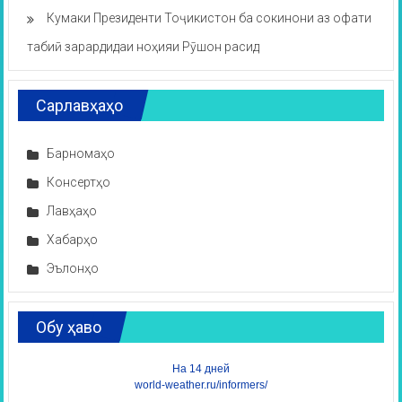
Кумаки Президенти Тоҷикистон ба сокинони аз офати
табиӣ зарардидаи ноҳияи Рӯшон расид
Сарлавҳаҳо
Барномаҳо
Консертҳо
Лавҳаҳо
Хабарҳо
Эълонҳо
Обу ҳаво
На 14 дней
world-weather.ru/informers/