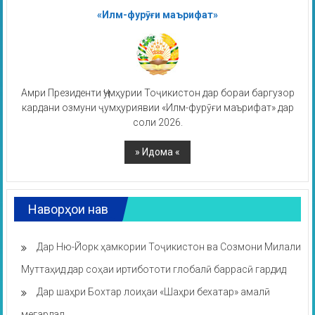
«Илм-фурӯғи маърифат»
Амри Президенти Ҷумҳурии Тоҷикистон дар бораи баргузор
кардани озмуни ҷумҳуриявии «Илм-фурӯғи маърифат» дар
соли 2026.
Наворҳои нав
Дар Ню-Йорк ҳамкории Тоҷикистон ва Созмони Милали
Муттаҳид дар соҳаи иртибототи глобалӣ баррасӣ гардид
Дар шаҳри Бохтар лоиҳаи «Шаҳри бехатар» амалӣ
мегардад