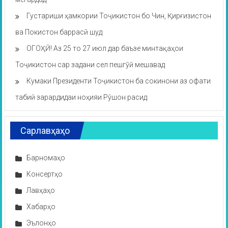
Густариши ҳамкории Тоҷикистон бо Чин, Қирғизистон
ва Покистон баррасӣ шуд
ОГОҲӢ! Аз 25 то 27 июл дар баъзе минтақаҳои
Тоҷикистон сар задани сел пешгӯӣ мешавад
Кумаки Президенти Тоҷикистон ба сокинони аз офати
табиӣ зарардидаи ноҳияи Рӯшон расид
Сарлавҳаҳо
Барномаҳо
Консертҳо
Лавҳаҳо
Хабарҳо
Эълонҳо