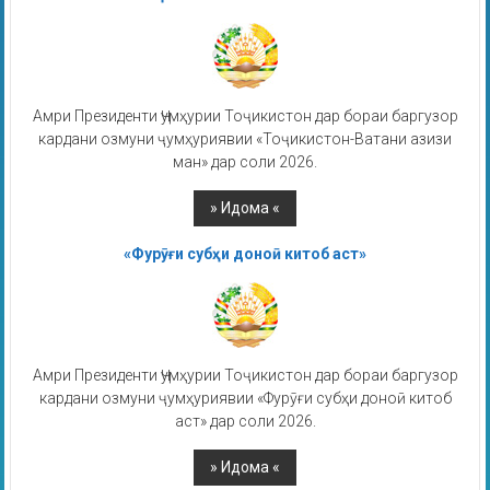
Амри Президенти Ҷумҳурии Тоҷикистон дар бораи баргузор
кардани озмуни ҷумҳуриявии «Тоҷикистон-Ватани азизи
ман» дар соли 2026.
«Фурӯғи субҳи доноӣ китоб аст»
Амри Президенти Ҷумҳурии Тоҷикистон дар бораи баргузор
кардани озмуни ҷумҳуриявии «Фурӯғи субҳи доноӣ китоб
аст» дар соли 2026.