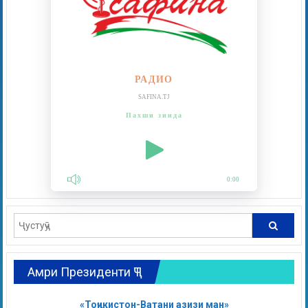
РАДИО
SAFINA.TJ
Пахши зинда
0:00
Амри Президенти ҶТ
«Тоҷикистон-Ватани азизи ман»