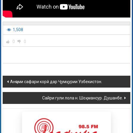
1,508
0
0
Анҷоми сафари корӣ дар Ҷумҳурии Узбекистон.
Сайри гули лола н. Шоҳмансур. Душанбе.