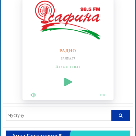
РАДИО
SAFINA.TJ
Пахши зинда
0:00
Амри Президенти ҶТ