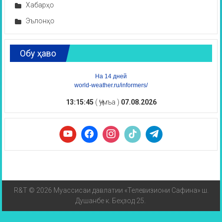
Хабарҳо
Эълонҳо
Обу ҳаво
На 14 дней
world-weather.ru/informers/
13:15:45
( Ҷумъа )
07.08.2026
R&T © 2026 Муассисаи давлатии «Телевизиони Сафина» ш.
Душанбе к. Беҳзод 25.