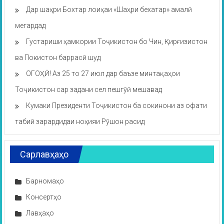
Дар шаҳри Бохтар лоиҳаи «Шаҳри бехатар» амалӣ
мегардад
Густариши ҳамкории Тоҷикистон бо Чин, Қирғизистон
ва Покистон баррасӣ шуд
ОГОҲӢ! Аз 25 то 27 июл дар баъзе минтақаҳои
Тоҷикистон сар задани сел пешгӯӣ мешавад
Кумаки Президенти Тоҷикистон ба сокинони аз офати
табиӣ зарардидаи ноҳияи Рӯшон расид
Сарлавҳаҳо
Барномаҳо
Консертҳо
Лавҳаҳо