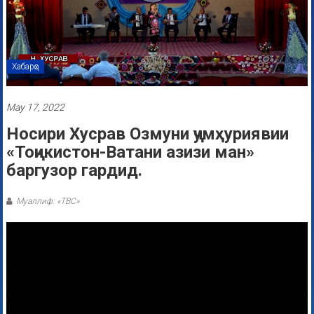
Хабарҳо
May 17, 2022
Носири Хусрав Озмуни ҷумҳуриявии
«Тоҷикистон-Ватани азизи ман»
баргузор гардид.
Муаллиф: «ТВС»