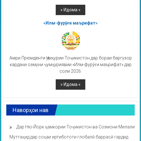
«Илм-фурӯғи маърифат»
Амри Президенти Ҷумҳурии Тоҷикистон дар бораи баргузор
кардани озмуни ҷумҳуриявии «Илм-фурӯғи маърифат» дар
соли 2026.
Наворҳои нав
Дар Ню-Йорк ҳамкории Тоҷикистон ва Созмони Милали
Муттаҳид дар соҳаи иртибототи глобалӣ баррасӣ гардид