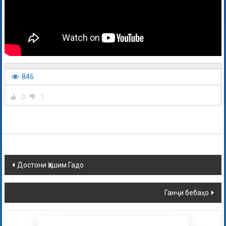
846
0
1
Достони Ҳошим Гадо
Ганҷи бебаҳо