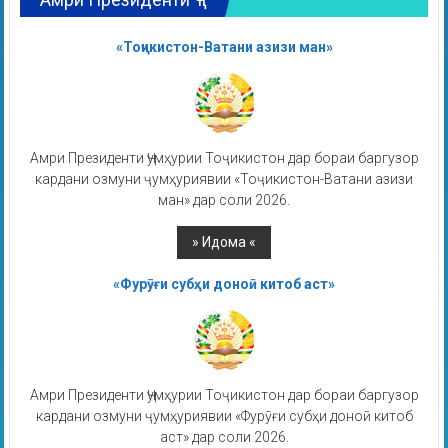
«Тоҷикистон-Ватани азизи ман»
Амри Президенти Ҷумҳурии Тоҷикистон дар бораи баргузор
кардани озмуни ҷумҳуриявии «Тоҷикистон-Ватани азизи
ман» дар соли 2026.
«Фурӯғи субҳи доноӣ китоб аст»
Амри Президенти Ҷумҳурии Тоҷикистон дар бораи баргузор
кардани озмуни ҷумҳуриявии «Фурӯғи субҳи доноӣ китоб
аст» дар соли 2026.