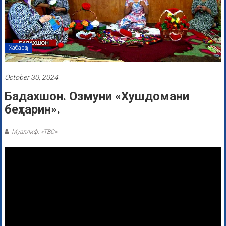
Хабарҳо
October 30, 2024
Бадахшон. Oзмуни «Хушдомани
беҳтарин».
Муаллиф: «ТВС»