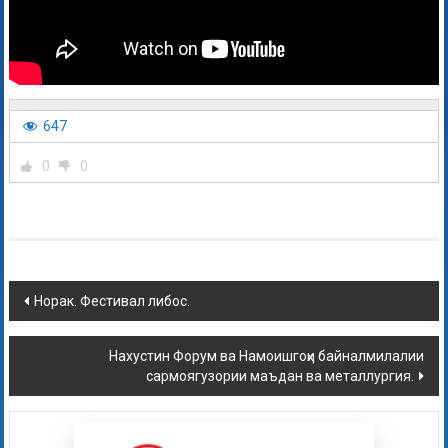
647
0
0
Норак. Фестивал либос.
Нахустин Форум ва Намоишгоҳи байналмилалии
сармоягузории маъдан ва металлургия.