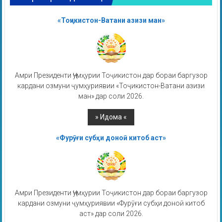
«Тоҷикистон-Ватани азизи ман»
Амри Президенти Ҷумҳурии Тоҷикистон дар бораи баргузор
кардани озмуни ҷумҳуриявии «Тоҷикистон-Ватани азизи
ман» дар соли 2026.
«Фурӯғи субҳи доноӣ китоб аст»
Амри Президенти Ҷумҳурии Тоҷикистон дар бораи баргузор
кардани озмуни ҷумҳуриявии «Фурӯғи субҳи доноӣ китоб
аст» дар соли 2026.