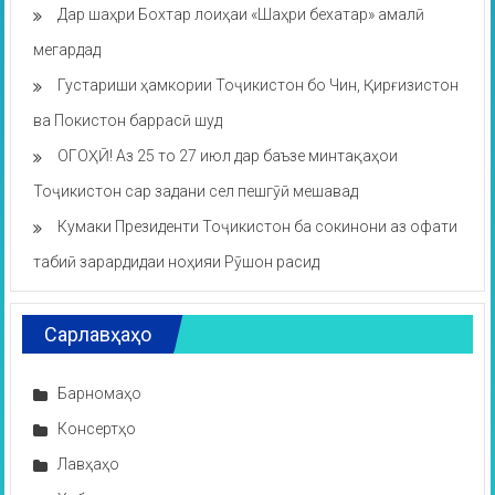
Дар шаҳри Бохтар лоиҳаи «Шаҳри бехатар» амалӣ
мегардад
Густариши ҳамкории Тоҷикистон бо Чин, Қирғизистон
ва Покистон баррасӣ шуд
ОГОҲӢ! Аз 25 то 27 июл дар баъзе минтақаҳои
Тоҷикистон сар задани сел пешгӯӣ мешавад
Кумаки Президенти Тоҷикистон ба сокинони аз офати
табиӣ зарардидаи ноҳияи Рӯшон расид
Сарлавҳаҳо
Барномаҳо
Консертҳо
Лавҳаҳо