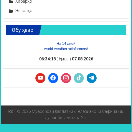
Хабарҳо
Эълонҳо
Обу ҳаво
На 14 дней
world-weather.ru/informers/
06:34:18
( Ҷумъа )
07.08.2026
R&T © 2026 Муассисаи давлатии «Телевизиони Сафина» ш.
Душанбе к. Беҳзод 25.