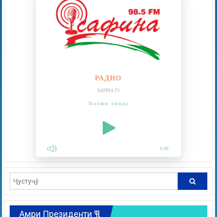
РАДИО
SAFINA.TJ
Пахши зинда
0:00
Амри Президенти ҶТ