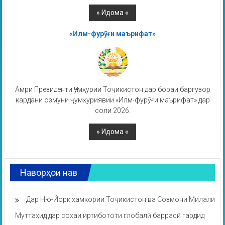
«Илм-фурӯғи маърифат»
Амри Президенти Ҷумҳурии Тоҷикистон дар бораи баргузор
кардани озмуни ҷумҳуриявии «Илм-фурӯғи маърифат» дар
соли 2026.
Наворҳои нав
Дар Ню-Йорк ҳамкории Тоҷикистон ва Созмони Милали
Муттаҳид дар соҳаи иртибототи глобалӣ баррасӣ гардид