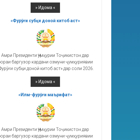
«Фурӯғи субҳи доноӣ китоб аст»
Амри Президенти Ҷумҳурии Тоҷикистон дар
ораи баргузор кардани озмуни ҷумҳуриявии
Фурӯғи субҳи доноӣ китоб аст» дар соли 2026.
«Илм-фурӯғи маърифат»
Амри Президенти Ҷумҳурии Тоҷикистон дар
ораи баргузор кардани озмуни ҷумҳуриявии