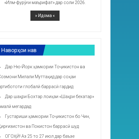
«Илм-фурӯғи маърифат» дар соли 2026.
Наворҳои нав
Дар Ню-Йорк ҳамкории Тоҷикистон ва
Созмони Милали Муттаҳид дар соҳаи
иртибототи глобалӣ баррасӣ гардид
Дар шаҳри Бохтар лоиҳаи «Шаҳри бехатар»
амалӣ мегардад
Густариши ҳамкории Тоҷикистон бо Чин,
Қирғизистон ва Покистон баррасӣ шуд
ОГОҲӢ! Аз 25 то 27 июл дар баъзе