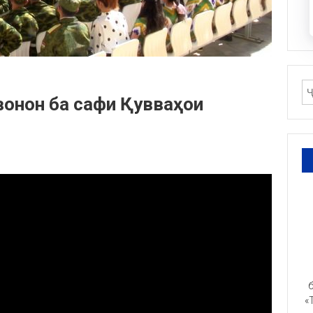
вонон ба сафи Қувваҳои
б
«