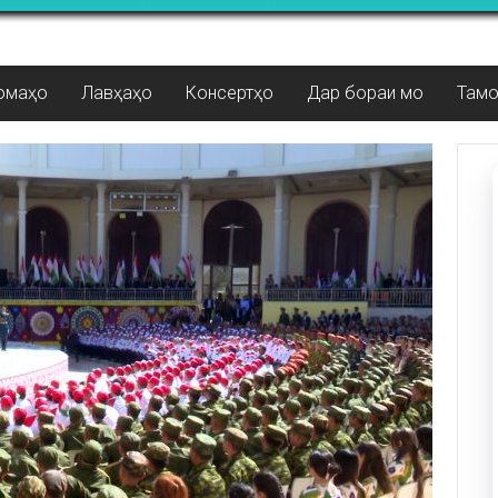
омаҳо
Лавҳаҳо
Консертҳо
Дар бораи мо
Там