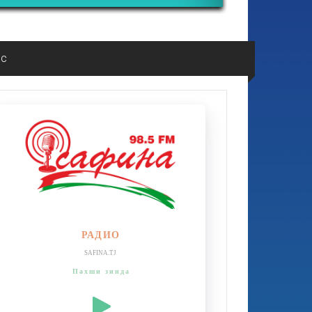
ос
РАДИО
SAFINA.TJ
Пахши зинда