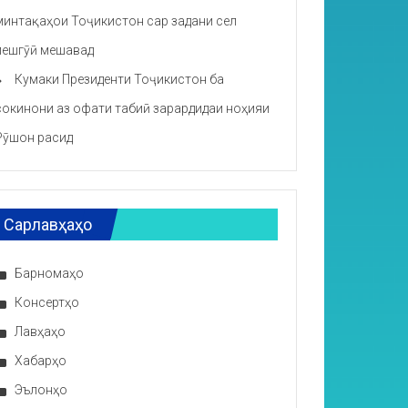
минтақаҳои Тоҷикистон сар задани сел
пешгӯӣ мешавад
Кумаки Президенти Тоҷикистон ба
сокинони аз офати табиӣ зарардидаи ноҳияи
Рӯшон расид
Сарлавҳаҳо
Барномаҳо
Консертҳо
Лавҳаҳо
Хабарҳо
Эълонҳо