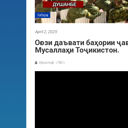
Хабарҳо
April 2, 2025
Оғози даъвати баҳории ҷа
Мусаллаҳи Тоҷикистон.
Муаллиф: «ТВС»