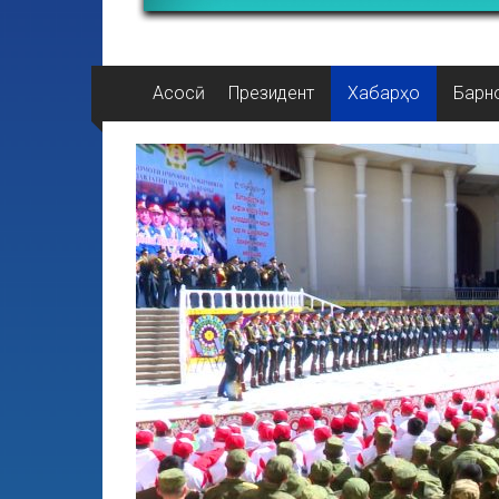
Асосӣ
Президент
Хабарҳо
Барн