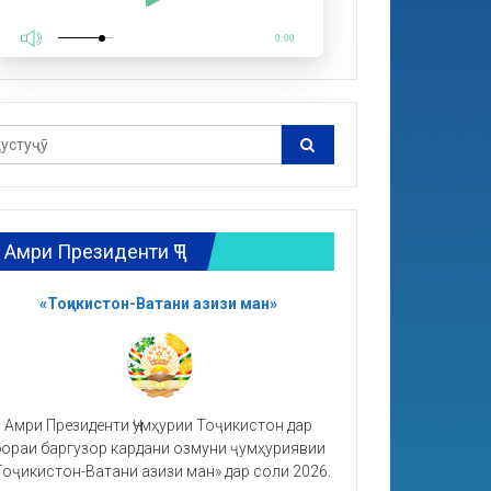
0:00
Амри Президенти ҶТ
«Тоҷикистон-Ватани азизи ман»
Амри Президенти Ҷумҳурии Тоҷикистон дар
ораи баргузор кардани озмуни ҷумҳуриявии
Тоҷикистон-Ватани азизи ман» дар соли 2026.