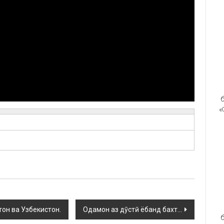
б
«
тон ва Узбекистон.
Одамон аз дӯстӣ ёбанд бахт…
б