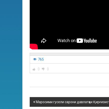
765
0
0
Маросими гусели сарони давлатҳои Қирғизис