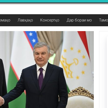
омаҳо
Лавҳаҳо
Консертҳо
Дар бораи мо
Там