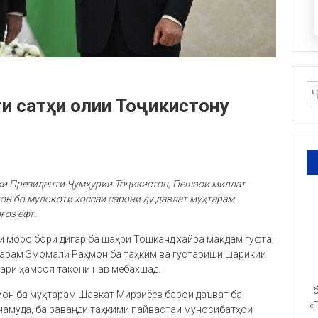
и сатҳи олии Тоҷикистону
ии Президенти Ҷумҳурии Тоҷикистон, Пешвои миллат
н бо мулоқоти хоссаи сарони ду давлат муҳтарам
ғоз ёфт.
и моро бори дигар ба шаҳри Тошканд хайра мақдам гуфта,
ҳтарам Эмомалӣ Раҳмон ба таҳким ва густариши шарикии
ари ҳамсоя такони нав мебахшад.
б
он ба муҳтарам Шавкат Мирзиёев барои даъват ба
«
намуда, ба раванди таҳкими пайвастаи муносибатҳои