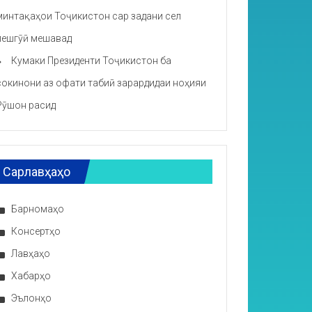
минтақаҳои Тоҷикистон сар задани сел
пешгӯӣ мешавад
Кумаки Президенти Тоҷикистон ба
сокинони аз офати табиӣ зарардидаи ноҳияи
Рӯшон расид
Сарлавҳаҳо
Барномаҳо
Консертҳо
Лавҳаҳо
Хабарҳо
Эълонҳо