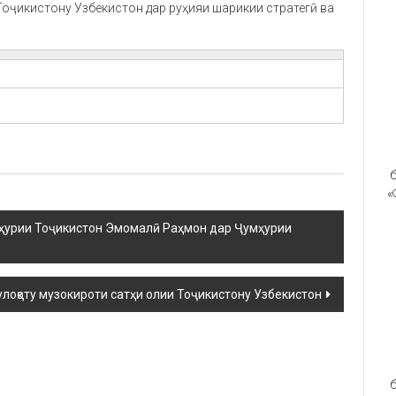
Тоҷикистону Узбекистон дар руҳияи шарикии стратегӣ ва
б
«
ҳурии Тоҷикистон Эмомалӣ Раҳмон дар Ҷумҳурии
лоқоту музокироти сатҳи олии Тоҷикистону Узбекистон
б