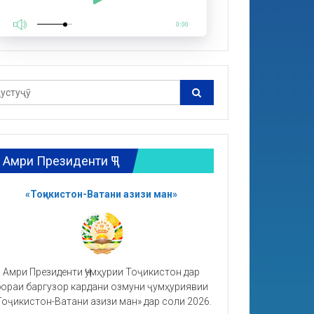
0:00
Амри Президенти ҶТ
«Тоҷикистон-Ватани азизи ман»
Амри Президенти Ҷумҳурии Тоҷикистон дар
ораи баргузор кардани озмуни ҷумҳуриявии
Тоҷикистон-Ватани азизи ман» дар соли 2026.