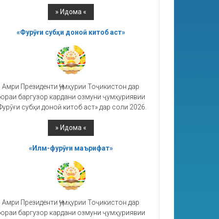
«Фурӯғи субҳи доноӣ китоб аст»
Амри Президенти Ҷумҳурии Тоҷикистон дар
ораи баргузор кардани озмуни ҷумҳуриявии
Фурӯғи субҳи доноӣ китоб аст» дар соли 2026.
«Илм-фурӯғи маърифат»
Амри Президенти Ҷумҳурии Тоҷикистон дар
ораи баргузор кардани озмуни ҷумҳуриявии