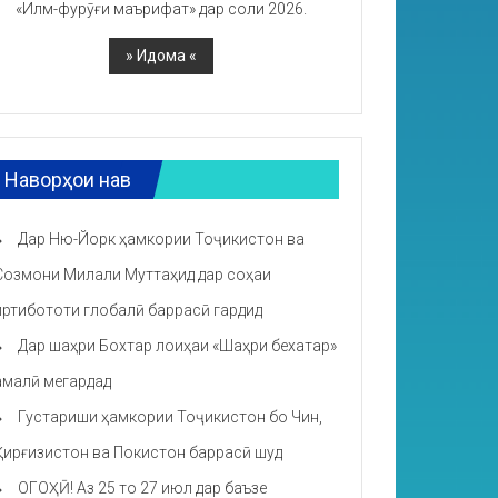
«Илм-фурӯғи маърифат» дар соли 2026.
Наворҳои нав
Дар Ню-Йорк ҳамкории Тоҷикистон ва
Созмони Милали Муттаҳид дар соҳаи
иртибототи глобалӣ баррасӣ гардид
Дар шаҳри Бохтар лоиҳаи «Шаҳри бехатар»
амалӣ мегардад
Густариши ҳамкории Тоҷикистон бо Чин,
Қирғизистон ва Покистон баррасӣ шуд
ОГОҲӢ! Аз 25 то 27 июл дар баъзе