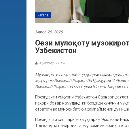
Хабарҳо
March 26, 2026
Оғози мулоқоту музокирот
Узбекистон
Муаллиф: «ТВС»
Музокироти сатҳи олӣ дар доираи сафари давлат
муҳтарам Эмомалӣ Раҳмон ба Ҷумҳурии Узбекисто
Эмомалӣ Раҳмон ва муҳтарам Шавкат Мирзиёев о
Президенти Ҷумҳурии Узбекистон Сарвари давлат
изҳори бовар намуданд, ки боздиди кунунии му
стратегӣ ва муносибатҳои ҳампаймонии ду кишв
Президенти кишвари мо муҳтарам Эмомалӣ Раҳм
Тошканд ва пазироии гарму самимӣ арзи сипос 