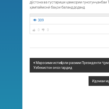
дӯстона ва густариши ҳамкории гуногунҷанбаи 
ҳампаймонӣ баҳои баланд доданд.
309
0
0
Маросими истиқболи расмии Президенти Ҷум
Узбекистон оғоз гардид
Идомаи му