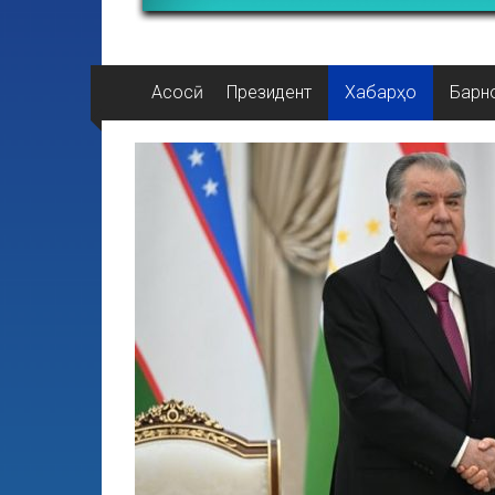
Асосӣ
Президент
Хабарҳо
Барн