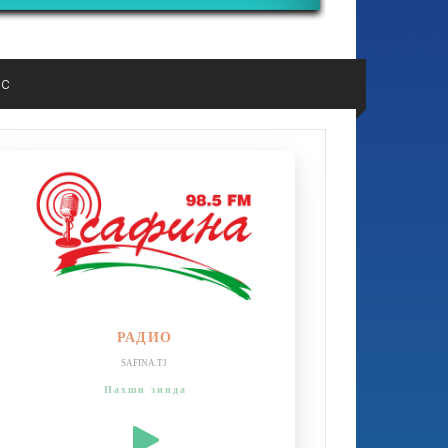
ос
РАДИО
SAFINA.TJ
Пахши зинда