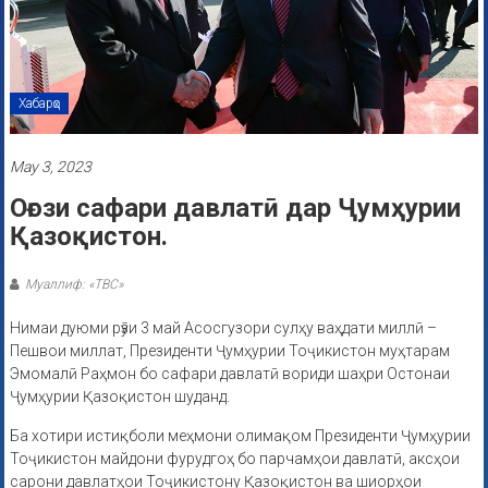
Хабарҳо
May 3, 2023
Оғози сафари давлатӣ дар Ҷумҳурии
Қазоқистон.
Муаллиф: «ТВС»
Нимаи дуюми рӯзи 3 май Асосгузори сулҳу ваҳдати миллӣ –
Пешвои миллат, Президенти Ҷумҳурии Тоҷикистон муҳтарам
Эмомалӣ Раҳмон бо сафари давлатӣ вориди шаҳри Остонаи
Ҷумҳурии Қазоқистон шуданд.
Ба хотири истиқболи меҳмони олимақом Президенти Ҷумҳурии
Тоҷикистон майдони фурудгоҳ бо парчамҳои давлатӣ, аксҳои
сарони давлатҳои Тоҷикистону Қазоқистон ва шиорҳои