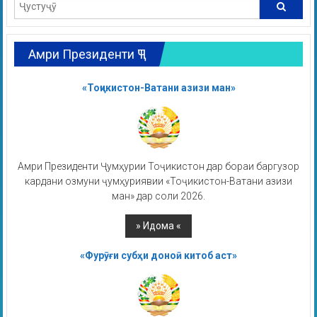
Амри Президенти ҶТ
«Тоҷикистон-Ватани азизи ман»
Амри Президенти Ҷумҳурии Тоҷикистон дар бораи баргузор
кардани озмуни ҷумҳуриявии «Тоҷикистон-Ватани азизи
ман» дар соли 2026.
«Фурӯғи субҳи доноӣ китоб аст»