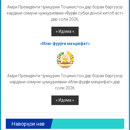
Амри Президенти Ҷумҳурии Тоҷикистон дар бораи баргузор
кардани озмуни ҷумҳуриявии «Фурӯғи субҳи доноӣ китоб аст»
дар соли 2026.
«Илм-фурӯғи маърифат»
Амри Президенти Ҷумҳурии Тоҷикистон дар бораи баргузор
кардани озмуни ҷумҳуриявии «Илм-фурӯғи маърифат» дар
соли 2026.
Наворҳои нав