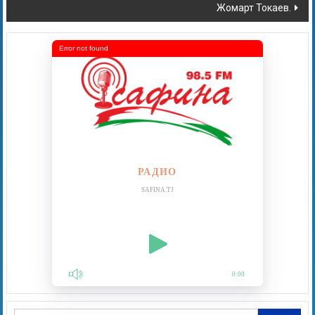
Жомарт Токаев.
Error not found
РАДИО
SAFINA.TJ
0:00