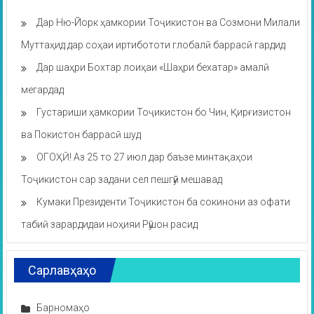
Дар Ню-Йорк ҳамкории Тоҷикистон ва Созмони Милали
Муттаҳид дар соҳаи иртибототи глобалӣ баррасӣ гардид
Дар шаҳри Бохтар лоиҳаи «Шаҳри бехатар» амалӣ
мегардад
Густариши ҳамкории Тоҷикистон бо Чин, Қирғизистон
ва Покистон баррасӣ шуд
ОГОҲӢ! Аз 25 то 27 июл дар баъзе минтақаҳои
Тоҷикистон сар задани сел пешгӯӣ мешавад
Кумаки Президенти Тоҷикистон ба сокинони аз офати
табиӣ зарардидаи ноҳияи Рӯшон расид
Сарлавҳаҳо
Барномаҳо