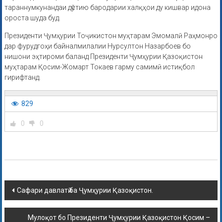
тараннумкунандаи дӯстию бародарии халқҳои ду кишвар идона
ороста шуда буд.
Президенти Ҷумҳурии Тоҷикистон муҳтарам Эмомалӣ Раҳмонро
дар фурудгоҳи байналмилалии Нурсултон Назарбоев бо
нишони эҳтироми баланд Президенти Ҷумҳурии Қазоқистон
муҳтарам Қосим-Жомарт Токаев гарму самимӣ истиқбол
гирифтанд.
829
0
0
Сафари давлатӣ ба Ҷумҳурии Қазоқистон.
Мулоқот бо Президенти Ҷумҳурии Қазоқистон Қосим –