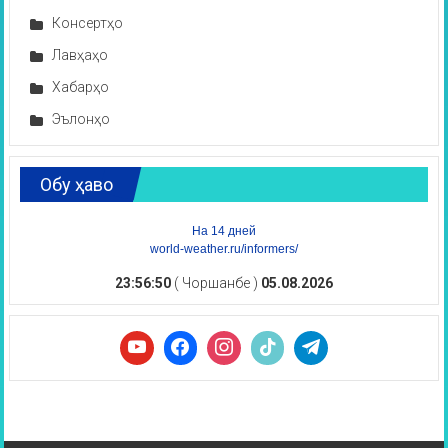
Консертҳо
Лавҳаҳо
Хабарҳо
Эълонҳо
Обу ҳаво
На 14 дней
world-weather.ru/informers/
23:56:51
( Чоршанбе )
05.08.2026