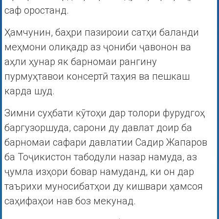
саф оростанд.
Ҳамчунин, баҳри пазироии сатҳи баланди
меҳмони олиқадр аз ҷониби ҷавонон ва
аҳли ҳунар як барномаи рангину
пурмуҳтавои консертӣ таҳия ва пешкаш
карда шуд.
Зимни суҳбати кӯтоҳи дар толори фурудгоҳ
баргузоршуда, сарони ду давлат доир ба
барномаи сафари давлатии Садир Жапаров
ба Тоҷикистон табодули назар намуда, аз
ҷумла изҳори бовар намуданд, ки он дар
таърихи муносибатҳои ду кишвари ҳамсоя
саҳифаҳои нав боз мекунад.