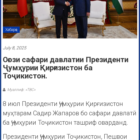
Хабарҳо
July 8, 2025
Оғози сафари давлатии Президенти
Ҷумҳурии Қирғизистон ба
Тоҷикистон.
Муаллиф: «ТВС»
8 июл Президенти Ҷумҳурии Қирғизистон
муҳтарам Садир Жапаров бо сафари давлатӣ
ба Ҷумҳурии Тоҷикистон ташриф оварданд.
Президенти Ҷумҳурии Тоҷикистон, Пешвои