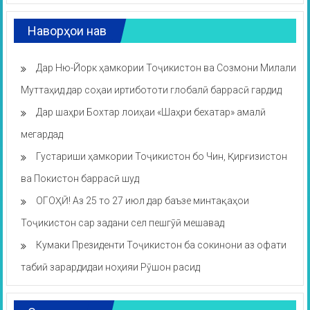
Наворҳои нав
Дар Ню-Йорк ҳамкории Тоҷикистон ва Созмони Милали
Муттаҳид дар соҳаи иртибототи глобалӣ баррасӣ гардид
Дар шаҳри Бохтар лоиҳаи «Шаҳри бехатар» амалӣ
мегардад
Густариши ҳамкории Тоҷикистон бо Чин, Қирғизистон
ва Покистон баррасӣ шуд
ОГОҲӢ! Аз 25 то 27 июл дар баъзе минтақаҳои
Тоҷикистон сар задани сел пешгӯӣ мешавад
Кумаки Президенти Тоҷикистон ба сокинони аз офати
табиӣ зарардидаи ноҳияи Рӯшон расид