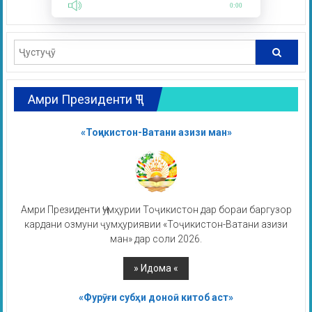
0:00
Амри Президенти ҶТ
«Тоҷикистон-Ватани азизи ман»
Амри Президенти Ҷумҳурии Тоҷикистон дар бораи баргузор
кардани озмуни ҷумҳуриявии «Тоҷикистон-Ватани азизи
ман» дар соли 2026.
«Фурӯғи субҳи доноӣ китоб аст»