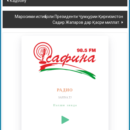
Кадбону
Маросими истиқболи Президенти Ҷумҳурии Қирғизистон
Садир Жапаров дар Қасри миллат.
РАДИО
SAFINA.TJ
Пахши зинда