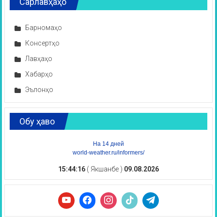
Сарлавҳаҳо
Барномаҳо
Консертҳо
Лавҳаҳо
Хабарҳо
Эълонҳо
Обу ҳаво
На 14 дней
world-weather.ru/informers/
15:44:17
( Якшанбе )
09.08.2026