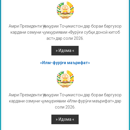
Амри Президенти Ҷумҳурии Тоҷикистон дар бораи баргузор
кардани озмуни ҷумҳуриявии «Фурӯғи субҳи доноӣ китоб
аст» дар соли 2026.
«Илм-фурӯғи маърифат»
Амри Президенти Ҷумҳурии Тоҷикистон дар бораи баргузор
кардани озмуни ҷумҳуриявии «Илм-фурӯғи маърифат» дар
соли 2026.