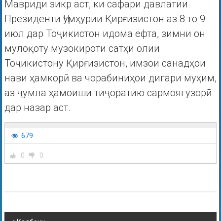
Мавриди зикр аст, ки сафари давлатии
Президенти Ҷумҳурии Қирғизистон аз 8 то 9
июл дар Тоҷикистон идома ёфта, зимни он
мулоқоту музокироти сатҳи олии
Тоҷикистону Қирғизистон, имзои санадҳои
нави ҳамкорӣ ва чорабиниҳои дигари муҳим,
аз ҷумла ҳамоиши тиҷоратию сармоягузорӣ
дар назар аст.
679
0
0