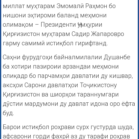
миллат муҳтарам Эмомалӣ Раҳмон бо
нишони эҳтироми баланд меҳмони
олимақом – Президенти Ҷумҳурии
Қирғизистон муҳтарам Садир Жапаровро
гарму самимӣ истиқбол гирифтанд.
Саҳни фурудгоҳи байналмилалии Душанбе
ба хотири пазироии арзандаи меҳмони
олиқадр бо парчамҳои давлатии ду кишвар,
аксҳои Сарони давлатҳои Тоҷикистону
Қирғизистон ва шиорҳои тараннумгари
дӯстии мардумони ду давлат идона оро ёфта
буд.
Барои истиқбол роҳрави сурх густурда шуда,
афсарони горди фахрӣ аз ду тарафи роҳрав