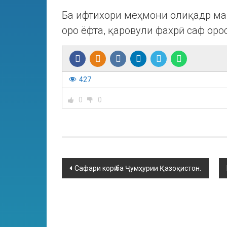
Ба ифтихори меҳмони олиқадр ма
оро ёфта, қаровули фахрӣ саф орос
427
0
0
Сафари корӣ ба Ҷумҳурии Қазоқистон.