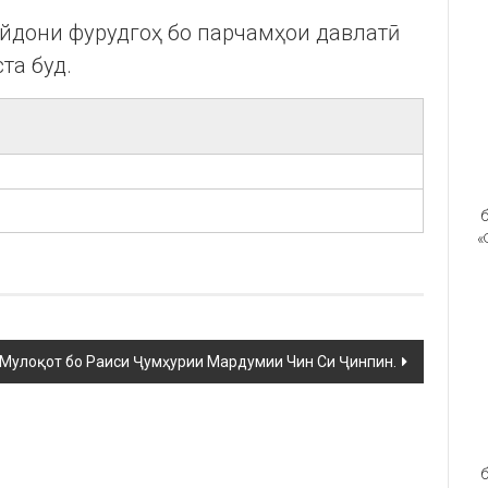
йдони фурудгоҳ бо парчамҳои давлатӣ
та буд.
б
«
Мулоқот бо Раиси Ҷумҳурии Мардумии Чин Си Ҷинпин.
б