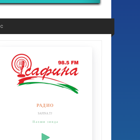
ос
РАДИО
SAFINA.TJ
Пахши зинда