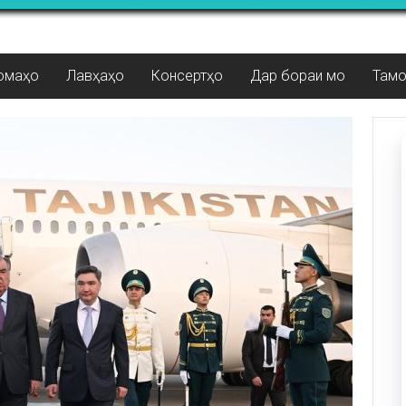
омаҳо
Лавҳаҳо
Консертҳо
Дар бораи мо
Там