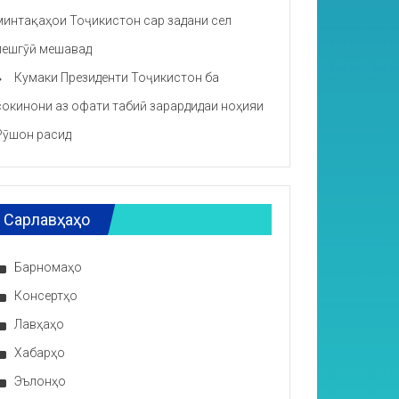
минтақаҳои Тоҷикистон сар задани сел
пешгӯӣ мешавад
Кумаки Президенти Тоҷикистон ба
сокинони аз офати табиӣ зарардидаи ноҳияи
Рӯшон расид
Сарлавҳаҳо
Барномаҳо
Консертҳо
Лавҳаҳо
Хабарҳо
Эълонҳо