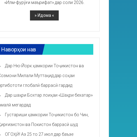
«Илм-фурӯғи маърифат» дар соли 2026.
Наворҳои нав
Дар Ню-Йорк ҳамкории Тоҷикистон ва
Созмони Милали Муттаҳид дар соҳаи
иртибототи глобалӣ баррасӣ гардид
Дар шаҳри Бохтар лоиҳаи «Шаҳри бехатар»
амалӣ мегардад
Густариши ҳамкории Тоҷикистон бо Чин,
Қирғизистон ва Покистон баррасӣ шуд
ОГОҲӢ! Аз 25 то 27 июл дар баъзе