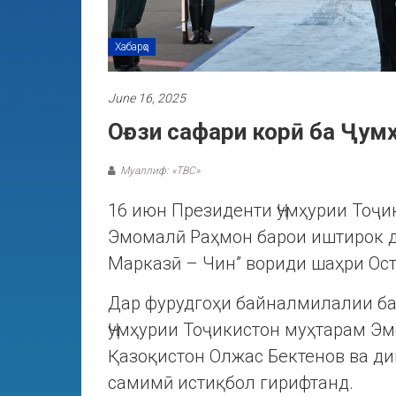
Хабарҳо
June 16, 2025
Оғози сафари корӣ ба Ҷум
Муаллиф: «ТВС»
16 июн Президенти Ҷумҳурии Тоҷ
Эмомалӣ Раҳмон барои иштирок д
Марказӣ – Чин” вориди шаҳри Ост
Дар фурудгоҳи байналмилалии ба
Ҷумҳурии Тоҷикистон муҳтарам Э
Қазоқистон Олжас Бектенов ва д
самимӣ истиқбол гирифтанд.