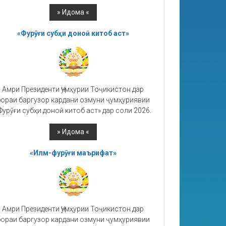
«Фурӯғи субҳи доноӣ китоб аст»
Амри Президенти Ҷумҳурии Тоҷикистон дар
ораи баргузор кардани озмуни ҷумҳуриявии
Фурӯғи субҳи доноӣ китоб аст» дар соли 2026.
«Илм-фурӯғи маърифат»
Амри Президенти Ҷумҳурии Тоҷикистон дар
ораи баргузор кардани озмуни ҷумҳуриявии