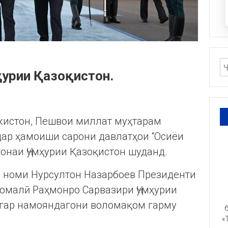
ҳурии Қазоқистон.
икистон, Пешвои миллат муҳтарам
ар ҳамоиши сарони давлатҳои “Осиёи
онаи Ҷумҳурии Қазоқистон шуданд.
 номи Нурсултон Назарбоев Президенти
момалӣ Раҳмонро Сарвазири Ҷумҳурии
игар намояндагони воломақом гарму
б
«