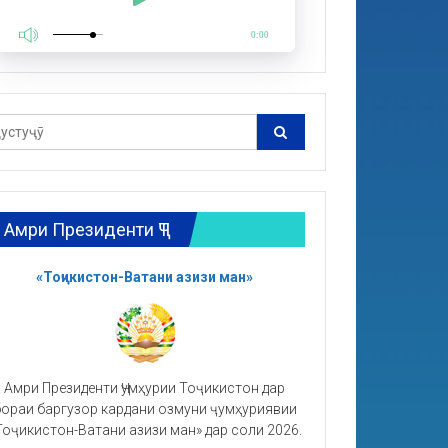
0:00
Амри Президенти ҶТ
«Тоҷикистон-Ватани азизи ман»
Амри Президенти Ҷумҳурии Тоҷикистон дар
ораи баргузор кардани озмуни ҷумҳуриявии
Тоҷикистон-Ватани азизи ман» дар соли 2026.