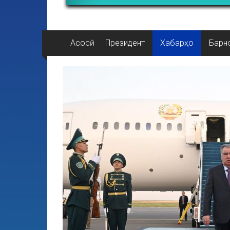
Асосӣ
Президент
Хабарҳо
Барн