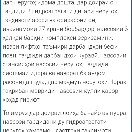
дар неругоҳ идома дошта, дар доираи он
таҷдиди 3 гидроагрегати дигари неругоҳ,
таҷҳизоти асосӣ ва ёрирасони он,
ивазнамоии 27 крани борбардор, навсозии 3
ҳалқаи барқии комплекси зеризаминӣ,
ивази лифтҳо, таъмири дарбандҳои бефи
поён, таҷдиди дарбандҳои куравӣ, навсозии
стансияҳои насосии неругоҳ, таҷдиди
системаи идора ва назорат ба анҷом
расонида шуда, дар маҷмуъ неругоҳи Норак
тақрибан мавриди навсозии куллӣ қарор
хоҳад гирифт.
То имрӯз дар доираи лоиҳа ба ғайр аз пурра
навсозӣ гардидани ду гидроагрегати
неругоҳ ҳамзамон дастгоҳи тақсимоти