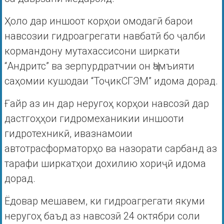
Ҳоло дар иншоот корҳои омодагӣ барои
навсозии гидроагрегати навбатӣ бо ҷалби
кормандону мутахассисони ширкати
“Андритс” ва зерпурдратчии он Ҷамъияти
саҳомии кушодаи “ТоҷикСГЭМ” идома дорад.
Ғайр аз ин дар неругоҳ корҳои навсозӣ дар
дастгоҳҳои гидромеханикии иншооти
гидротехникӣ, ивазнамоии
автотрасформаторҳо ва назорати сарбанд аз
тарафи ширкатҳои дохилию хориҷӣ идома
дорад.
Ёдовар мешавем, ки гидроагрегати якуми
неругоҳ баъд аз навсозӣ 24 октябри соли