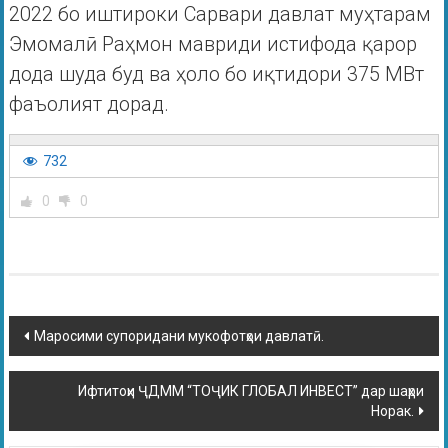
2022 бо иштироки Сарвари давлат муҳтарам
Эмомалӣ Раҳмон мавриди истифода қарор
дода шуда буд ва ҳоло бо иқтидори 375 МВт
фаъолият дорад.
732
0
0
Маросими супоридани мукофотҳои давлатӣ.
Ифтитоҳи ҶДММ “ТОҶИК ГЛОБАЛ ИНВЕСТ” дар шаҳри
Норак.