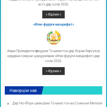
аст» дар соли 2026.
«Илм-фурӯғи маърифат»
Амри Президенти Ҷумҳурии Тоҷикистон дар бораи баргузор
кардани озмуни ҷумҳуриявии «Илм-фурӯғи маърифат» дар
соли 2026.
Наворҳои нав
Дар Ню-Йорк ҳамкории Тоҷикистон ва Созмони Милали