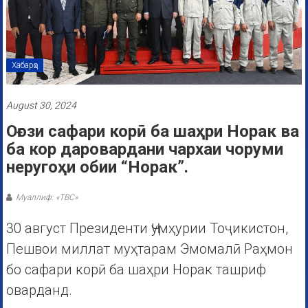
Хабарҳо
August 30, 2024
Оғози сафари корӣ ба шаҳри Норак ва
ба кор даровардани чархаи чоруми
неругоҳи обии “Норак”.
Муаллиф: «ТВС»
30 август Президенти Ҷумҳурии Тоҷикистон,
Пешвои миллат муҳтарам Эмомалӣ Раҳмон
бо сафари корӣ ба шаҳри Норак ташриф
оварданд.