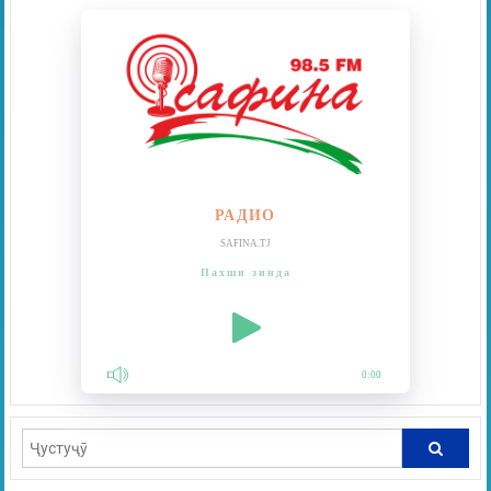
РАДИО
SAFINA.TJ
Пахши зинда
0:00