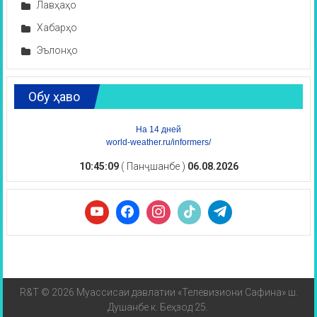
Лавҳаҳо
Хабарҳо
Эълонҳо
Обу ҳаво
На 14 дней
world-weather.ru/informers/
10:45:10
( Панҷшанбе )
06.08.2026
R&T © 2026 Муассисаи давлатии «Телевизиони Сафина» ш.
Душанбе к. Беҳзод 25.