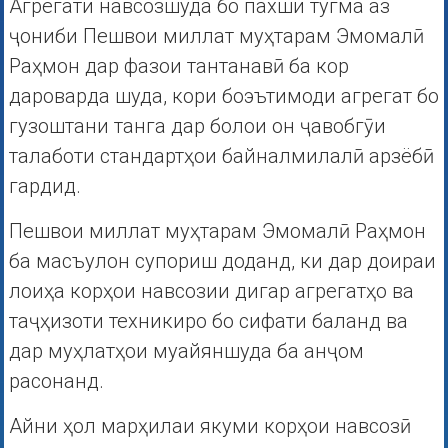
Агрегати навсозшуда бо пахши тугма аз
ҷониби Пешвои миллат муҳтарам Эмомалӣ
Раҳмон дар фазои тантанавӣ ба кор
дароварда шуда, кори боэътимоди агрегат бо
гузоштани танга дар болои он ҷавобгӯи
талаботи стандартҳои байналмилалӣ арзёбӣ
гардид.
Пешвои миллат муҳтарам Эмомалӣ Раҳмон
ба масъулон супориш доданд, ки дар доираи
лоиҳа корҳои навсозии дигар агрегатҳо ва
таҷҳизоти техникиро бо сифати баланд ва
дар муҳлатҳои муайяншуда ба анҷом
расонанд.
Айни ҳол марҳилаи якуми корҳои навсозӣ