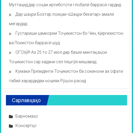
Муттаҳид дар соҳаи иртибототи глобалӣ баррасӣ гардид
Дар шаҳри Бохтар лоиҳаи «Шаҳри бехатар» амалӣ
мегардад
Густариши ҳамкории Тоҷикистон бо Чин, Қирғизистон
ва Покистон баррасӣ шуд
ОГОҲӢ! Аз 25 то 27 июл дар баъзе минтақаҳои
Тоҷикистон сар задани сел пешгӯӣ мешавад
Кумаки Президенти Тоҷикистон ба сокинони аз офати
табиӣ зарардидаи ноҳияи Рӯшон расид
Сарлавҳаҳо
Барномаҳо
Консертҳо