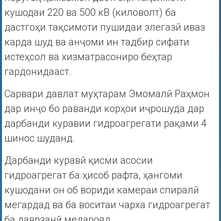
кушодаи 220 ва 500 кВ (киловолт) ба
дастгоҳи тақсимоти пушидаи элегазӣ иваз
карда шуд ва анҷоми ин тадбир сифати
истеҳсол ва хизматрасониро беҳтар
гардонидааст.
Сарвари давлат муҳтарам Эмомалӣ Раҳмон
дар инҷо бо раванди корҳои иҷрошуда дар
дарбанди куравии гидроагрегати рақами 4
шинос шуданд.
Дарбанди куравӣ қисми асосии
гидроагрегат ба ҳисоб рафта, ҳангоми
кушодани он об вориди камераи спиралӣ
мегардад ва ба воситаи чарха гидроагрегат
ба даврзанӣ медарояд.