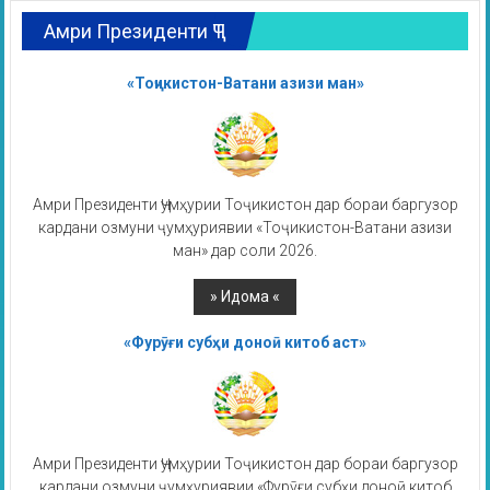
Амри Президенти ҶТ
«Тоҷикистон-Ватани азизи ман»
Амри Президенти Ҷумҳурии Тоҷикистон дар бораи баргузор
кардани озмуни ҷумҳуриявии «Тоҷикистон-Ватани азизи
ман» дар соли 2026.
«Фурӯғи субҳи доноӣ китоб аст»
Амри Президенти Ҷумҳурии Тоҷикистон дар бораи баргузор
кардани озмуни ҷумҳуриявии «Фурӯғи субҳи доноӣ китоб