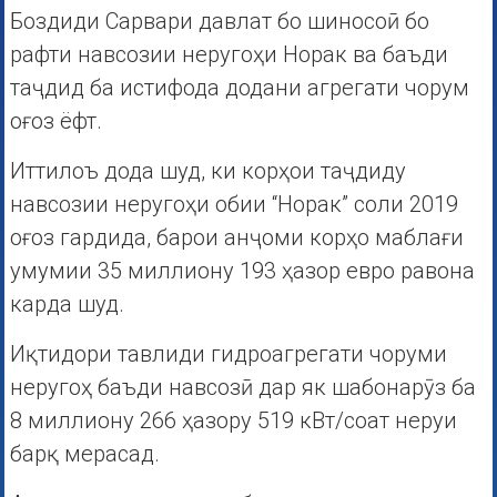
Боздиди Сарвари давлат бо шиносоӣ бо
рафти навсозии неругоҳи Норак ва баъди
таҷдид ба истифода додани агрегати чорум
оғоз ёфт.
Иттилоъ дода шуд, ки корҳои таҷдиду
навсозии неругоҳи обии “Норак” соли 2019
оғоз гардида, барои анҷоми корҳо маблағи
умумии 35 миллиону 193 ҳазор евро равона
карда шуд.
Иқтидори тавлиди гидроагрегати чоруми
неругоҳ баъди навсозӣ дар як шабонарӯз ба
8 миллиону 266 ҳазору 519 кВт/соат неруи
барқ мерасад.