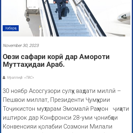
Хабарҳо
November 30, 2023
Оғози сафари корӣ дар Амороти
Муттаҳидаи Араб.
Муаллиф: «ТВС»
30 ноябр Асосгузори сулҳу ваҳдати миллӣ –
Пешвои миллат, Президенти Ҷумҳурии
Тоҷикистон муҳтарам Эмомалӣ Раҳмон ҷиҳати
иштирок дар Конфронси 28-уми ҷонибҳои
Конвенсияи қолабии Созмони Милали