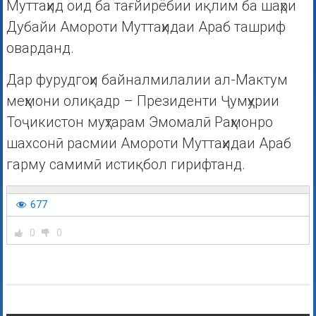
Муттаҳид оид ба тағйирёбии иқлим ба шаҳри
Дубайи Амороти Муттаҳидаи Араб ташриф
оварданд.
Дар фурудгоҳи байналмилалии ал-Мактум
меҳмони олиқадр – Президенти Ҷумҳурии
Тоҷикистон муҳтарам Эмомалӣ Раҳмонро
шахсонӣ расмии Амороти Муттаҳидаи Араб
гарму самимӣ истиқбол гирифтанд.
677
0
0