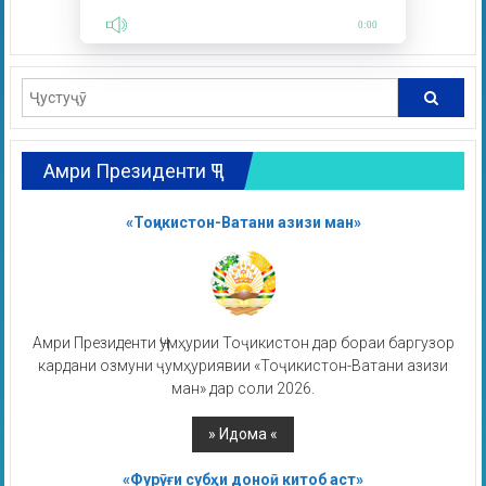
0:00
Амри Президенти ҶТ
«Тоҷикистон-Ватани азизи ман»
Амри Президенти Ҷумҳурии Тоҷикистон дар бораи баргузор
кардани озмуни ҷумҳуриявии «Тоҷикистон-Ватани азизи
ман» дар соли 2026.
«Фурӯғи субҳи доноӣ китоб аст»