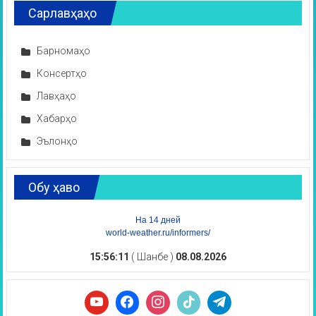
Сарлавҳаҳо
Барномаҳо
Консертҳо
Лавҳаҳо
Хабарҳо
Эълонҳо
Обу ҳаво
На 14 дней
world-weather.ru/informers/
15:56:11
( Шанбе )
08.08.2026