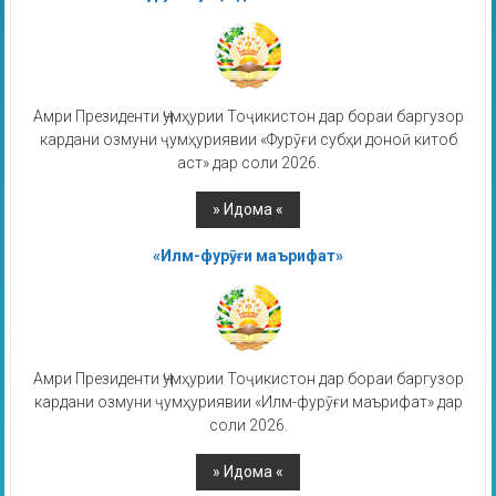
Амри Президенти Ҷумҳурии Тоҷикистон дар бораи баргузор
кардани озмуни ҷумҳуриявии «Фурӯғи субҳи доноӣ китоб
аст» дар соли 2026.
«Илм-фурӯғи маърифат»
Амри Президенти Ҷумҳурии Тоҷикистон дар бораи баргузор
кардани озмуни ҷумҳуриявии «Илм-фурӯғи маърифат» дар
соли 2026.