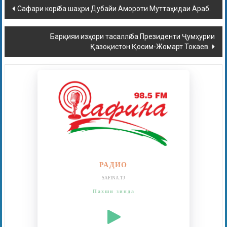
Сафари корӣ ба шаҳри Дубайи Амороти Муттаҳидаи Араб.
Барқияи изҳори тасаллӣ ба Президенти Ҷумҳурии
Қазоқистон Қосим-Жомарт Токаев.
РАДИО
SAFINA.TJ
Пахши зинда