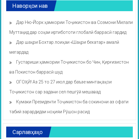
Наворҳои нав
Дар Ню-Йорк ҳамкории Тоҷикистон ва Созмони Милали
Муттаҳид дар соҳаи иртибототи глобалӣ баррасӣ гардид
Дар шаҳри Бохтар лоиҳаи «Шаҳри бехатар» амалӣ
мегардад
Густариши ҳамкории Тоҷикистон бо Чин, Қирғизистон
ва Покистон баррасӣ шуд
ОГОҲӢ! Аз 25 то 27 июл дар баъзе минтақаҳои
Тоҷикистон сар задани сел пешгӯӣ мешавад
Кумаки Президенти Тоҷикистон ба сокинони аз офати
табиӣ зарардидаи ноҳияи Рӯшон расид
Сарлавҳаҳо