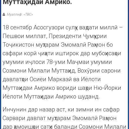
Муттаҳидаи Амрико.
Муаллиф: «ТВС»
18 сентябр Асосгузори сулҳу ваҳдати миллӣ –
Пешвои миллат, Президенти Ҷумҳурии
Тоҷикистон муҳтарам Эмомалӣ Раҳмон бо
сафари корӣ ҷиҳати иштирок дар мубоҳисаҳои
умумии иҷлоси 78-уми Маҷмаи умумии
Созмони Милали Муттаҳид, Вохӯрии сарони
давлатҳои Осиёи Марказӣ ва Иёлоти
Муттаҳидаи Амрико вориди шаҳри Ню-Йорки
Иёлоти Муттаҳидаи Амрико шуданд.
Инчунин дар назар аст, ки зимни ин сафар
Сарвари давлат муҳтарам Эмомалӣ Раҳмон
дар ҳамоишҳои сатҳи баланди Созмони Милали