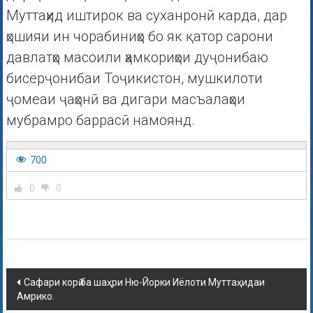
Муттаҳид иштирок ва суханронӣ карда, дар
ҳошияи ин чорабиниҳо бо як қатор сарони
давлатҳо масоили ҳамкориҳои дуҷонибаю
бисёрҷонибаи Тоҷикистон, мушкилоти
ҷомеаи ҷаҳонӣ ва дигари масъалаҳои
мубрамро баррасӣ намоянд.
700
0
0
Сафари корӣ ба шаҳри Ню-Йорки Иёлоти Муттаҳидаи
Амрико.