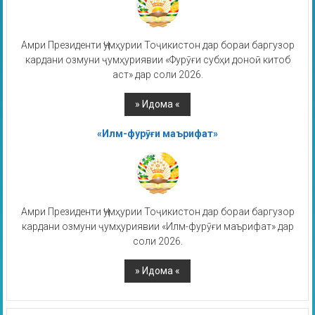
Амри Президенти Ҷумҳурии Тоҷикистон дар бораи баргузор
кардани озмуни ҷумҳуриявии «Фурӯғи субҳи доноӣ китоб
аст» дар соли 2026.
«Илм-фурӯғи маърифат»
Амри Президенти Ҷумҳурии Тоҷикистон дар бораи баргузор
кардани озмуни ҷумҳуриявии «Илм-фурӯғи маърифат» дар
соли 2026.