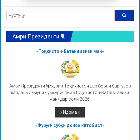
Амри Президенти ҶТ
«Тоҷикистон-Ватани азизи ман»
Амри Президенти Ҷумҳурии Тоҷикистон дар бораи баргузор
кардани озмуни ҷумҳуриявии «Тоҷикистон-Ватани азизи
ман» дар соли 2026.
«Фурӯғи субҳи доноӣ китоб аст»