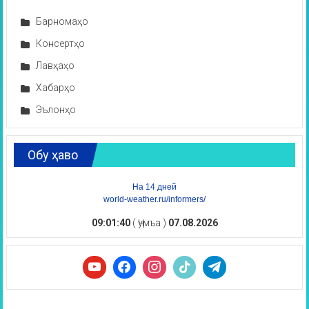
Барномаҳо
Консертҳо
Лавҳаҳо
Хабарҳо
Эълонҳо
Обу ҳаво
На 14 дней
world-weather.ru/informers/
09:01:40
( Ҷумъа )
07.08.2026