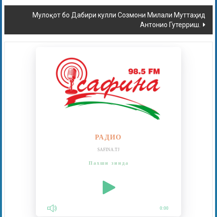
Мулоқот бо Дабири кулли Созмони Милали Муттаҳид
Антонио Гутерриш.
РАДИО
SAFINA.TJ
Пахши зинда
0:00