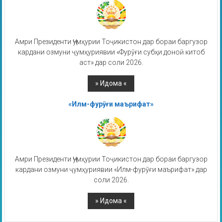
Амри Президенти Ҷумҳурии Тоҷикистон дар бораи баргузор
кардани озмуни ҷумҳуриявии «Фурӯғи субҳи доноӣ китоб
аст» дар соли 2026.
«Илм-фурӯғи маърифат»
Амри Президенти Ҷумҳурии Тоҷикистон дар бораи баргузор
кардани озмуни ҷумҳуриявии «Илм-фурӯғи маърифат» дар
соли 2026.