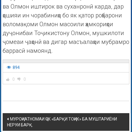
ва Олмон иштирок ва суханронӣ карда, дар
ҳошияи ин чорабиниҳо бо як қатор роҳбарони
воломақоми Олмон масоили ҳамкориҳои
дуҷонибаи Тоҷикистону Олмон, мушкилоти
ҷомеаи ҷаҳонӣ ва дигар масъалаҳои мубрамро
баррасӣ намоянд.
894
0
0
МУРОҶИАТНОМАИ ҶСК «БАРҚИ ТОҶИК» БА МУШТАРИЁНИ
НЕРУИ БАРҚ.