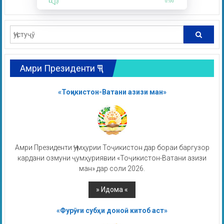
0:00
Амри Президенти ҶТ
«Тоҷикистон-Ватани азизи ман»
Амри Президенти Ҷумҳурии Тоҷикистон дар бораи баргузор
кардани озмуни ҷумҳуриявии «Тоҷикистон-Ватани азизи
ман» дар соли 2026.
«Фурӯғи субҳи доноӣ китоб аст»