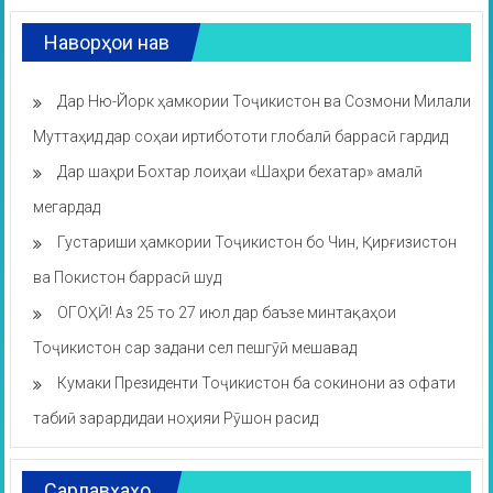
Наворҳои нав
Дар Ню-Йорк ҳамкории Тоҷикистон ва Созмони Милали
Муттаҳид дар соҳаи иртибототи глобалӣ баррасӣ гардид
Дар шаҳри Бохтар лоиҳаи «Шаҳри бехатар» амалӣ
мегардад
Густариши ҳамкории Тоҷикистон бо Чин, Қирғизистон
ва Покистон баррасӣ шуд
ОГОҲӢ! Аз 25 то 27 июл дар баъзе минтақаҳои
Тоҷикистон сар задани сел пешгӯӣ мешавад
Кумаки Президенти Тоҷикистон ба сокинони аз офати
табиӣ зарардидаи ноҳияи Рӯшон расид
Сарлавҳаҳо