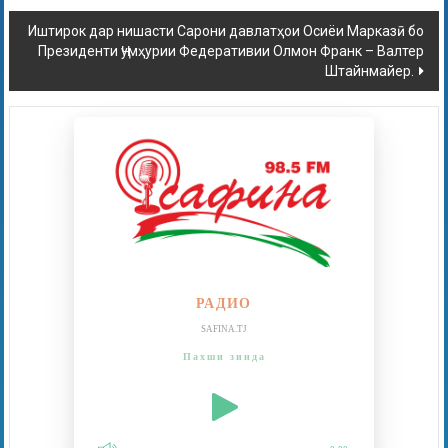
Иштирок дар нишасти Сарони давлатҳои Осиёи Марказӣ бо
Президенти Ҷумҳурии Федеративии Олмон Франк – Валтер
Штайнмайер.
РАДИО
SAFINA.TJ
Пахши зинда