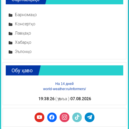
Барномаҳо
Консертҳо
Лавҳаҳо
Хабарҳо
Эълонҳо
Обу ҳаво
На 14 дней
world-weather.ru/informers/
19:38:26
( Ҷумъа )
07.08.2026