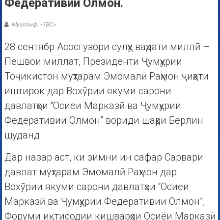
Федеративии Олмон.
Муаллиф: «ТВС»
28 сентябр Асосгузори сулҳу ваҳдати миллӣ –
Пешвои миллат, Президенти Ҷумҳурии
Тоҷикистон муҳтарам Эмомалӣ Раҳмон ҷиҳати
иштирок дар Вохӯрии якуми сарони
давлатҳои “Осиёи Марказӣ ва Ҷумҳурии
Федеративии Олмон” вориди шаҳри Берлин
шуданд.
Дар назар аст, ки зимни ин сафар Сарвари
давлат муҳтарам Эмомалӣ Раҳмон дар
Вохӯрии якуми сарони давлатҳои “Осиёи
Марказӣ ва Ҷумҳурии Федеративии Олмон”,
Форуми иқтисодии кишварҳои Осиёи Марказӣ