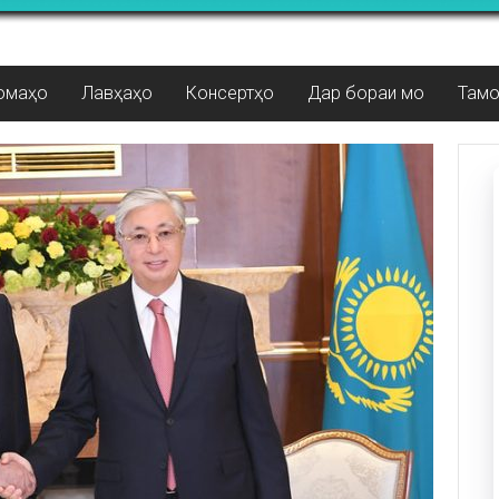
омаҳо
Лавҳаҳо
Консертҳо
Дар бораи мо
Там