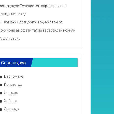
минтақаҳои Тоҷикистон сар задани сел
пешгӯӣ мешавад
Кумаки Президенти Тоҷикистон ба
сокинони аз офати табиӣ зарардидаи ноҳияи
Рӯшон расид
Сарлавҳаҳо
Барномаҳо
Консертҳо
Лавҳаҳо
Хабарҳо
Эълонҳо