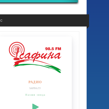
ос
РАДИО
SAFINA.TJ
Пахши зинда