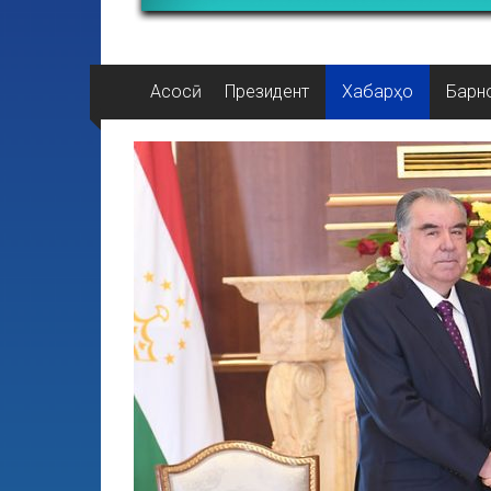
Асосӣ
Президент
Хабарҳо
Барн