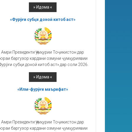
«Фурӯғи субҳи доноӣ китоб аст»
Амри Президенти Ҷумҳурии Тоҷикистон дар
ораи баргузор кардани озмуни ҷумҳуриявии
Фурӯғи субҳи доноӣ китоб аст» дар соли 2026.
«Илм-фурӯғи маърифат»
Амри Президенти Ҷумҳурии Тоҷикистон дар
ораи баргузор кардани озмуни ҷумҳуриявии