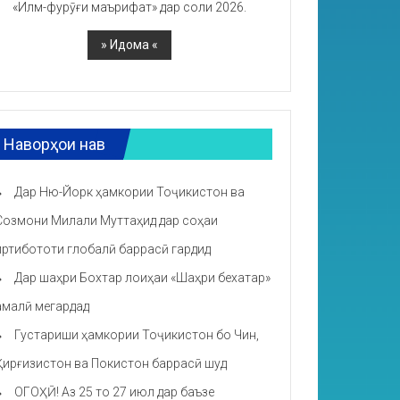
«Илм-фурӯғи маърифат» дар соли 2026.
Наворҳои нав
Дар Ню-Йорк ҳамкории Тоҷикистон ва
Созмони Милали Муттаҳид дар соҳаи
иртибототи глобалӣ баррасӣ гардид
Дар шаҳри Бохтар лоиҳаи «Шаҳри бехатар»
амалӣ мегардад
Густариши ҳамкории Тоҷикистон бо Чин,
Қирғизистон ва Покистон баррасӣ шуд
ОГОҲӢ! Аз 25 то 27 июл дар баъзе