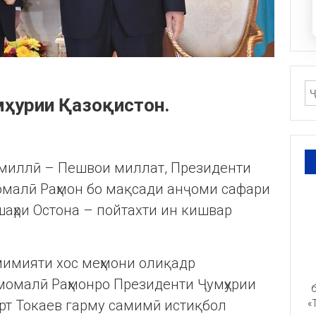
мҳурии Қазоқистон.
ти миллӣ – Пешвои миллат, Президенти
омалӣ Раҳмон бо мақсади анҷоми сафари
шаҳри Остона – пойтахти ин кишвар
мимияти хос меҳмони олиқадр
момалӣ Раҳмонро Президенти Ҷумҳурии
б
рт Токаев гарму самимӣ истиқбол
«