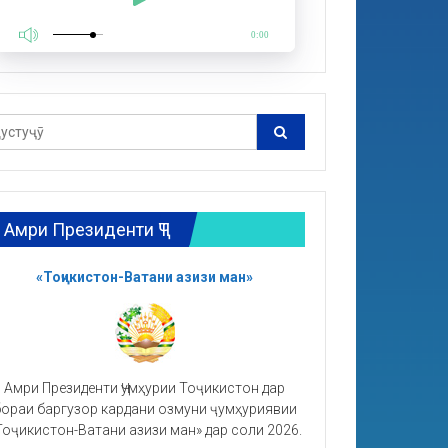
0:00
Амри Президенти ҶТ
«Тоҷикистон-Ватани азизи ман»
Амри Президенти Ҷумҳурии Тоҷикистон дар
ораи баргузор кардани озмуни ҷумҳуриявии
Тоҷикистон-Ватани азизи ман» дар соли 2026.