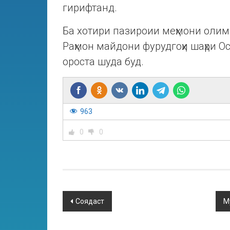
гирифтанд.
Ба хотири пазироии меҳмони оли
Раҳмон майдони фурудгоҳи шаҳри Ос
ороста шуда буд.
963
0
0
Соядаст
М