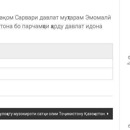
мақом Сарвари давлат муҳтарам Эмомалӣ
тона бо парчамҳои ҳарду давлат идона
б
«
улоқоту музокироти сатҳи олии Тоҷикистону Қазоқистон.
б