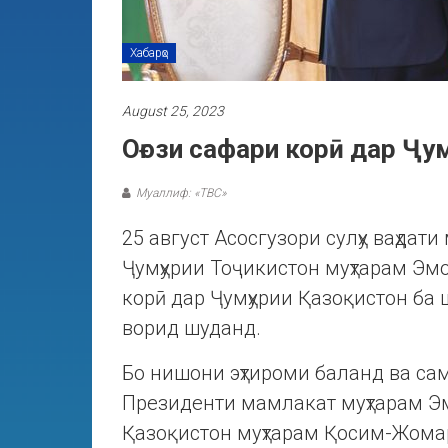
Хабарҳо
August 25, 2023
Оғози сафари корӣ дар Ҷу
Муаллиф: «ТВС»
25 август Асосгузори сулҳу ваҳда
Ҷумҳурии Тоҷикистон муҳтарам Эм
корӣ дар Ҷумҳурии Қазоқистон ба 
ворид шуданд.
Бо нишони эҳтироми баланд ва са
Президенти мамлакат муҳтарам Э
Қазоқистон муҳтарам Қосим-Жома