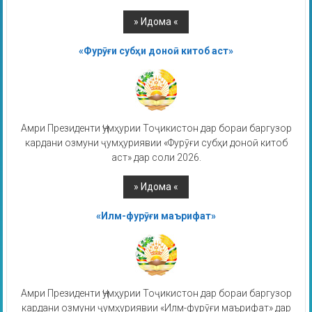
«Фурӯғи субҳи доноӣ китоб аст»
Амри Президенти Ҷумҳурии Тоҷикистон дар бораи баргузор
кардани озмуни ҷумҳуриявии «Фурӯғи субҳи доноӣ китоб
аст» дар соли 2026.
«Илм-фурӯғи маърифат»
Амри Президенти Ҷумҳурии Тоҷикистон дар бораи баргузор
кардани озмуни ҷумҳуриявии «Илм-фурӯғи маърифат» дар