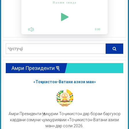
Пахши зинда
0:00
Амри Президенти ҶТ
«Тоҷикистон-Ватани азизи ман»
Амри Президенти Ҷумҳурии Тоҷикистон дар бораи баргузор
кардани озмуни ҷумҳуриявии «Тоҷикистон-Ватани азизи
ман» дар соли 2026.