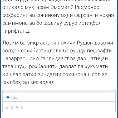
олиқадр муҳтарам Эмомалӣ Раҳмонро
роҳбарият ва сокинону аҳли фарҳанги ноҳия
самимона ва бо шодиву сурур истиқбол
гирифтанд.
Лозим ба зикр аст, ки ноҳияи Рӯшон давоми
солҳои соҳибистиқлолӣ ба рушду пешрафти
назаррас ноил гардидааст ва дар натиҷаи
таваҷҷуҳи роҳбарияти давлат ва ҳукумати
кишвар сатҳи зиндагии сокинонаш сол аз
сол беҳтар мегардад.
325
0
0