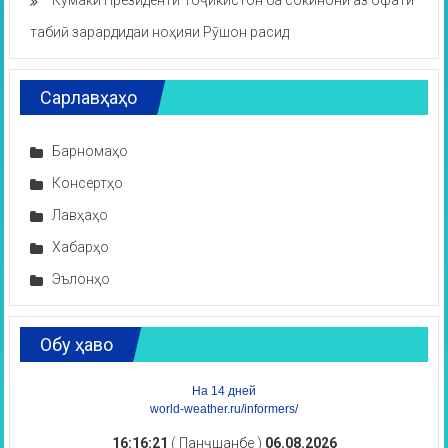
Кумаки Президенти Тоҷикистон ба сокинони аз офати
табиӣ зарардидаи ноҳияи Рӯшон расид
Сарлавҳаҳо
Барномаҳо
Консертҳо
Лавҳаҳо
Хабарҳо
Эълонҳо
Обу ҳаво
На 14 дней
world-weather.ru/informers/
16:16:22
( Панҷшанбе )
06.08.2026