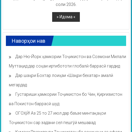
соли 2026.
Наворҳои нав
Дар Ню-Йорк ҳамкории Тоҷикистон ва Созмони Милали
Муттаҳид дар соҳаи иртибототи глобалӣ баррасӣ гардид
Дар шаҳри Бохтар лоиҳаи «Шаҳри бехатар» амалӣ
мегардад
Густариши ҳамкории Тоҷикистон бо Чин, Қирғизистон
ва Покистон баррасӣ шуд
ОГОҲӢ! Аз 25 то 27 июл дар баъзе минтақаҳои
Тоҷикистон сар задани сел пешгӯӣ мешавад