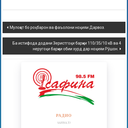
Мулоқот бо роҳбарон ва фаъолони ноҳияи Дарвоз.
Ба истифода додани Зеристгоҳи барқии 110/35/10 кВ ва 4
неругоҳи барқии обии хурд дар ноҳияи Рӯшон.
РАДИО
SAFINA.TJ