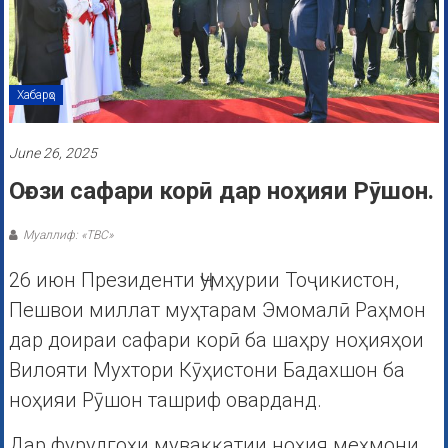
Хабарҳо
June 26, 2025
Оғози сафари корӣ дар ноҳияи Рӯшон.
Муаллиф: «ТВС»
26 июн Президенти Ҷумҳурии Тоҷикистон,
Пешвои миллат муҳтарам Эмомалӣ Раҳмон
дар доираи сафари корӣ ба шаҳру ноҳияҳои
Вилояти Мухтори Кӯҳистони Бадахшон ба
ноҳияи Рӯшон ташриф оварданд.
Дар фурудгоҳи муваққатии ноҳия меҳмони