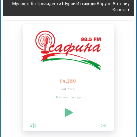
Мулоқот бо Президенти Шурои Иттиҳоди Аврупо Антониу
Кошта.
РАДИО
SAFINA.TJ
Пахши зинда
0:00