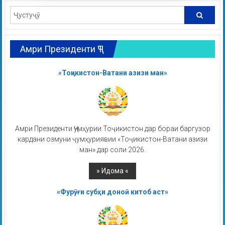
Амри Президенти ҶТ
«Тоҷикистон-Ватани азизи ман»
Амри Президенти Ҷумҳурии Тоҷикистон дар бораи баргузор
кардани озмуни ҷумҳуриявии «Тоҷикистон-Ватани азизи
ман» дар соли 2026.
«Фурӯғи субҳи доноӣ китоб аст»