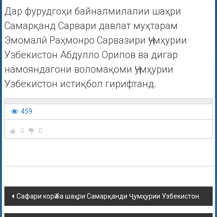
Дар фурудгоҳи байналмилалии шаҳри
Самарқанд Сарвари давлат муҳтарам
Эмомалӣ Раҳмонро Сарвазири Ҷумҳурии
Узбекистон Абдулло Орипов ва дигар
намояндагони воломақоми Ҷумҳурии
Узбекистон истиқбол гирифтанд.
459
0
0
Сафари корӣ ба шаҳри Самарқанди Ҷумҳурии Узбекистон.