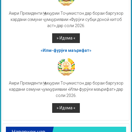
Амри Президенти Ҷумҳурии Тоҷикистон дар бораи баргузор
кардани озмуни ҷумҳуриявии «Фурӯғи субҳи доноӣ китоб
аст» дар соли 2026.
«Илм-фурӯғи маърифат»
Амри Президенти Ҷумҳурии Тоҷикистон дар бораи баргузор
кардани озмуни ҷумҳуриявии «Илм-фурӯғи маърифат» дар
соли 2026.
Наворҳои нав