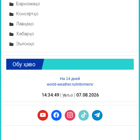
Барномаҳо
Консертҳо
Лавҳаҳо
Хабарҳо
Эълонҳо
Обу ҳаво
На 14 дней
world-weather.ru/informers/
14:34:50
( Ҷумъа )
07.08.2026