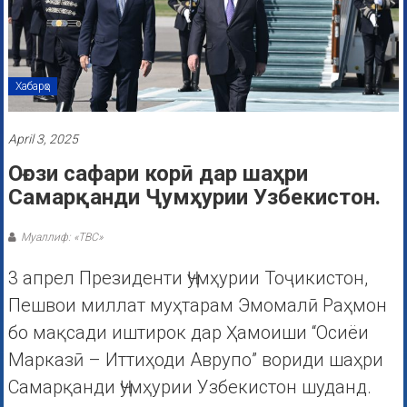
Хабарҳо
April 3, 2025
Оғози сафари корӣ дар шаҳри
Самарқанди Ҷумҳурии Узбекистон.
Муаллиф: «ТВС»
3 апрел Президенти Ҷумҳурии Тоҷикистон,
Пешвои миллат муҳтарам Эмомалӣ Раҳмон
бо мақсади иштирок дар Ҳамоиши “Осиёи
Марказӣ – Иттиҳоди Аврупо” вориди шаҳри
Самарқанди Ҷумҳурии Узбекистон шуданд.