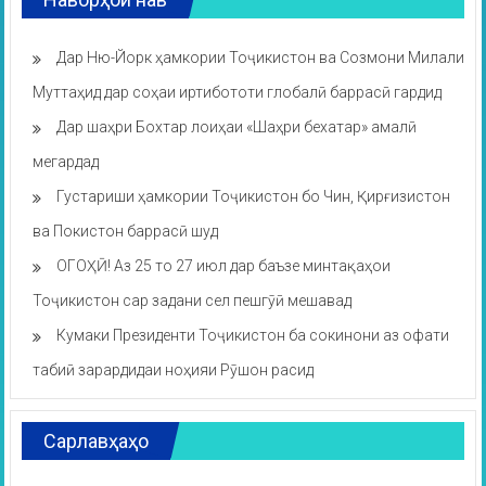
Дар Ню-Йорк ҳамкории Тоҷикистон ва Созмони Милали
Муттаҳид дар соҳаи иртибототи глобалӣ баррасӣ гардид
Дар шаҳри Бохтар лоиҳаи «Шаҳри бехатар» амалӣ
мегардад
Густариши ҳамкории Тоҷикистон бо Чин, Қирғизистон
ва Покистон баррасӣ шуд
ОГОҲӢ! Аз 25 то 27 июл дар баъзе минтақаҳои
Тоҷикистон сар задани сел пешгӯӣ мешавад
Кумаки Президенти Тоҷикистон ба сокинони аз офати
табиӣ зарардидаи ноҳияи Рӯшон расид
Сарлавҳаҳо