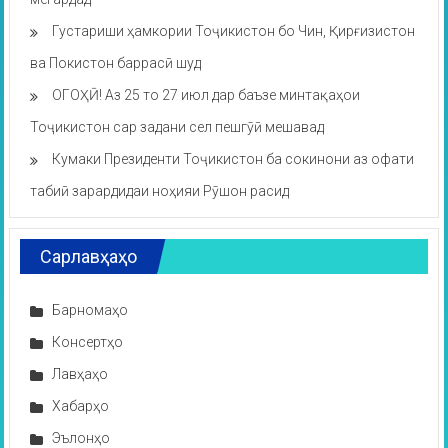
Густариши ҳамкории Тоҷикистон бо Чин, Қирғизистон
ва Покистон баррасӣ шуд
ОГОҲӢ! Аз 25 то 27 июл дар баъзе минтақаҳои
Тоҷикистон сар задани сел пешгӯӣ мешавад
Кумаки Президенти Тоҷикистон ба сокинони аз офати
табиӣ зарардидаи ноҳияи Рӯшон расид
Сарлавҳаҳо
Барномаҳо
Консертҳо
Лавҳаҳо
Хабарҳо
Эълонҳо