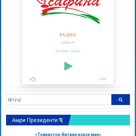
РАДИО
SAFINA.TJ
Пахши зинда
0:00
Амри Президенти ҶТ
«Тоҷикистон-Ватани азизи ман»