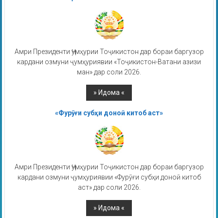
Амри Президенти Ҷумҳурии Тоҷикистон дар бораи баргузор
кардани озмуни ҷумҳуриявии «Тоҷикистон-Ватани азизи
ман» дар соли 2026.
«Фурӯғи субҳи доноӣ китоб аст»
Амри Президенти Ҷумҳурии Тоҷикистон дар бораи баргузор
кардани озмуни ҷумҳуриявии «Фурӯғи субҳи доноӣ китоб
аст» дар соли 2026.