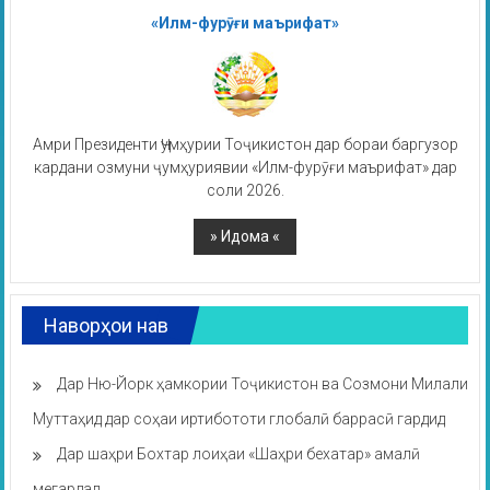
«Илм-фурӯғи маърифат»
Амри Президенти Ҷумҳурии Тоҷикистон дар бораи баргузор
кардани озмуни ҷумҳуриявии «Илм-фурӯғи маърифат» дар
соли 2026.
Наворҳои нав
Дар Ню-Йорк ҳамкории Тоҷикистон ва Созмони Милали
Муттаҳид дар соҳаи иртибототи глобалӣ баррасӣ гардид
Дар шаҳри Бохтар лоиҳаи «Шаҳри бехатар» амалӣ
мегардад