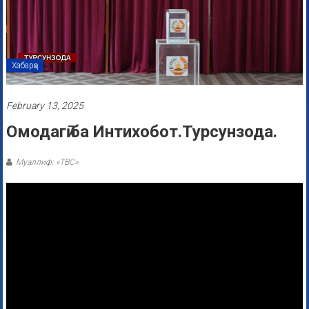
Хабарҳо
February 13, 2025
Омодагӣ ба Интихобот.Турсунзода.
Муаллиф: «ТВС»