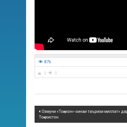
876
0
0
Озмуни «Тоҷикон»-оинаи таърихи миллат» да
Тоҷикистон.