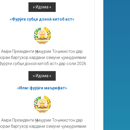
«Фурӯғи субҳи доноӣ китоб аст»
Амри Президенти Ҷумҳурии Тоҷикистон дар
ораи баргузор кардани озмуни ҷумҳуриявии
Фурӯғи субҳи доноӣ китоб аст» дар соли 2026.
«Илм-фурӯғи маърифат»
Амри Президенти Ҷумҳурии Тоҷикистон дар
ораи баргузор кардани озмуни ҷумҳуриявии