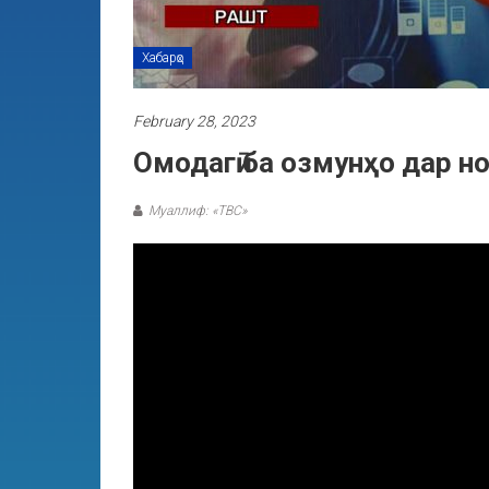
Хабарҳо
February 28, 2023
Омодагӣ ба озмунҳо дар н
Муаллиф: «ТВС»