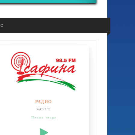
ос
РАДИО
SAFINA.TJ
Пахши зинда