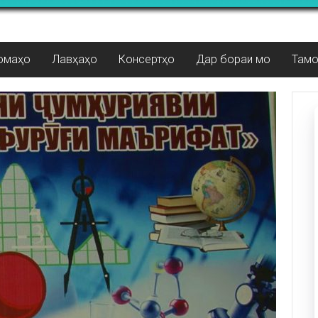
омаҳо
Лавҳаҳо
Консертҳо
Дар бораи мо
Там