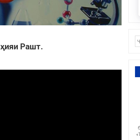
оҳияи Рашт.
б
«