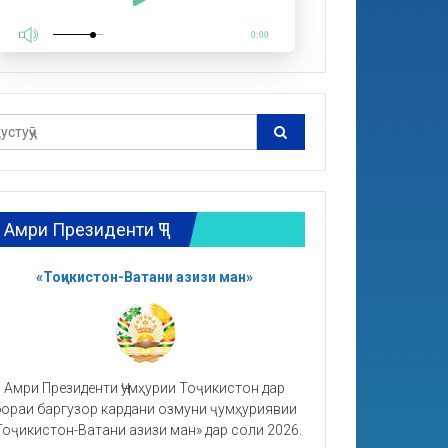
0:00
Амри Президенти ҶТ
«Тоҷикистон-Ватани азизи ман»
Амри Президенти Ҷумҳурии Тоҷикистон дар
ораи баргузор кардани озмуни ҷумҳуриявии
Тоҷикистон-Ватани азизи ман» дар соли 2026.