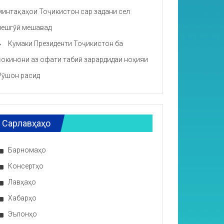
минтақаҳои Тоҷикистон сар задани сел
пешгӯӣ мешавад
Кумаки Президенти Тоҷикистон ба
сокинони аз офати табиӣ зарардидаи ноҳияи
Рӯшон расид
Сарлавҳаҳо
Барномаҳо
Консертҳо
Лавҳаҳо
Хабарҳо
Эълонҳо