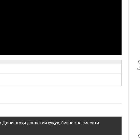
б
«
р Донишгоҳи давлатии ҳуқуқ, бизнес ва сиёсати
б