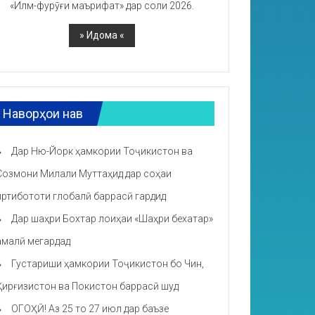
«Илм-фурӯғи маърифат» дар соли 2026.
Наворҳои нав
Дар Ню-Йорк ҳамкории Тоҷикистон ва
Созмони Милали Муттаҳид дар соҳаи
иртибототи глобалӣ баррасӣ гардид
Дар шаҳри Бохтар лоиҳаи «Шаҳри бехатар»
амалӣ мегардад
Густариши ҳамкории Тоҷикистон бо Чин,
Қирғизистон ва Покистон баррасӣ шуд
ОГОҲӢ! Аз 25 то 27 июл дар баъзе