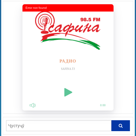
Error not found
РАДИО
SAFINA.TJ
0:00