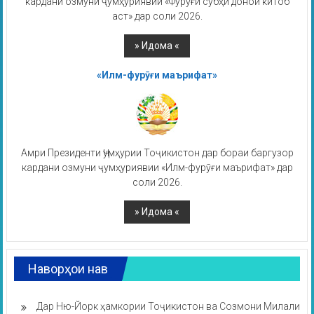
кардани озмуни ҷумҳуриявии «Фурӯғи субҳи доноӣ китоб
аст» дар соли 2026.
«Илм-фурӯғи маърифат»
Амри Президенти Ҷумҳурии Тоҷикистон дар бораи баргузор
кардани озмуни ҷумҳуриявии «Илм-фурӯғи маърифат» дар
соли 2026.
Наворҳои нав
Дар Ню-Йорк ҳамкории Тоҷикистон ва Созмони Милали