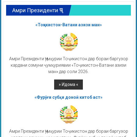
Амри Президенти ҶТ
«Тоҷикистон-Ватани азизи ман»
Амри Президенти Ҷумҳурии Тоҷикистон дар бораи баргузор
кардани озмуни ҷумҳуриявии «Тоҷикистон-Ватани азизи
ман» дар соли 2026.
«Фурӯғи субҳи доноӣ китоб аст»
Амри Президенти Ҷумҳурии Тоҷикистон дар бораи баргузор