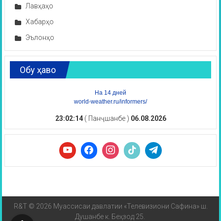
Лавҳаҳо
Хабарҳо
Эълонҳо
Обу ҳаво
На 14 дней
world-weather.ru/informers/
23:02:14
( Панҷшанбе )
06.08.2026
R&T © 2026 Муассисаи давлатии «Телевизиони Сафина» ш.
Душанбе к. Беҳзод 25.