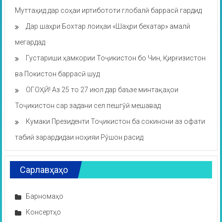
Муттаҳид дар соҳаи иртибототи глобалӣ баррасӣ гардид
Дар шаҳри Бохтар лоиҳаи «Шаҳри бехатар» амалӣ
мегардад
Густариши ҳамкории Тоҷикистон бо Чин, Қирғизистон
ва Покистон баррасӣ шуд
ОГОҲӢ! Аз 25 то 27 июл дар баъзе минтақаҳои
Тоҷикистон сар задани сел пешгӯӣ мешавад
Кумаки Президенти Тоҷикистон ба сокинони аз офати
табиӣ зарардидаи ноҳияи Рӯшон расид
Сарлавҳаҳо
Барномаҳо
Консертҳо