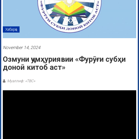
Хабарҳо
November 14, 2024
Озмуни ҷумҳуриявии «Фурӯғи субҳи
доноӣ китоб аст»
Муаллиф: «ТВС»