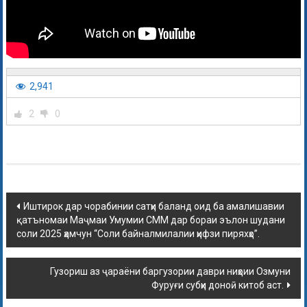
2,941
2
0
Иштирок дар чорабинии сатҳи баланд оид ба амалишавии
қатъномаи Маҷмаи Умумии СММ дар бораи эълон шудани
cоли 2025 ҳамчун “Соли байналмилалии ҳифзи пиряхҳо”.
Гузориш аз ҷараёни баргузории даври ниҳоии Озмуни
Фуруғи субҳи доноӣ китоб аст.