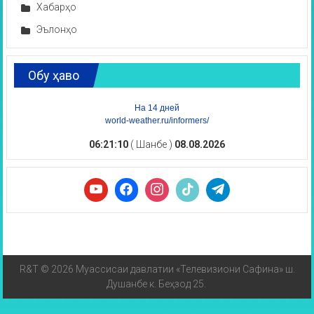
Хабарҳо
Эълонҳо
Обу ҳаво
На 14 дней
world-weather.ru/informers/
06:21:10
( Шанбе )
08.08.2026
R&T © 2026 Муассисаи давлатии «Телевизиони Сафина» ш.
Душанбе к. Беҳзод 25.