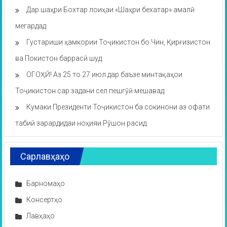
Дар шаҳри Бохтар лоиҳаи «Шаҳри бехатар» амалӣ
мегардад
Густариши ҳамкории Тоҷикистон бо Чин, Қирғизистон
ва Покистон баррасӣ шуд
ОГОҲӢ! Аз 25 то 27 июл дар баъзе минтақаҳои
Тоҷикистон сар задани сел пешгӯӣ мешавад
Кумаки Президенти Тоҷикистон ба сокинони аз офати
табиӣ зарардидаи ноҳияи Рӯшон расид
Сарлавҳаҳо
Барномаҳо
Консертҳо
Лавҳаҳо