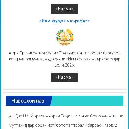
«Илм-фурӯғи маърифат»
Амри Президенти Ҷумҳурии Тоҷикистон дар бораи баргузор
кардани озмуни ҷумҳуриявии «Илм-фурӯғи маърифат» дар
соли 2026.
Наворҳои нав
Дар Ню-Йорк ҳамкории Тоҷикистон ва Созмони Милали
Муттаҳид дар соҳаи иртибототи глобалӣ баррасӣ гардид