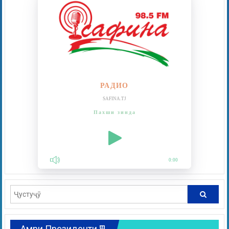
РАДИО
SAFINA.TJ
Пахши зинда
0:00
Амри Президенти ҶТ