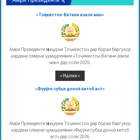
«Тоҷикистон-Ватани азизи ман»
Амри Президенти Ҷумҳурии Тоҷикистон дар бораи баргузор
кардани озмуни ҷумҳуриявии «Тоҷикистон-Ватани азизи
ман» дар соли 2026.
«Фурӯғи субҳи доноӣ китоб аст»
Амри Президенти Ҷумҳурии Тоҷикистон дар бораи баргузор
кардани озмуни ҷумҳуриявии «Фурӯғи субҳи доноӣ китоб
аст» дар соли 2026.