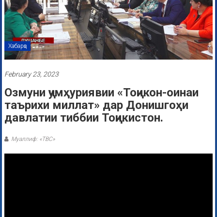
Хабарҳо
February 23, 2023
Озмуни ҷумҳуриявии «Тоҷикон-оинаи
таърихи миллат» дар Донишгоҳи
давлатии тиббии Тоҷикистон.
Муаллиф: «ТВС»