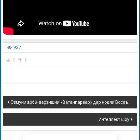
932
0
0
Озмуни ҳарбӣ-варзишии «Ватанпарвар» дар ноҳияи Восеъ.
Интеллект шоу