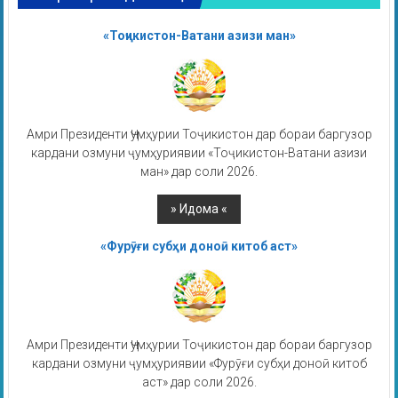
«Тоҷикистон-Ватани азизи ман»
Амри Президенти Ҷумҳурии Тоҷикистон дар бораи баргузор
кардани озмуни ҷумҳуриявии «Тоҷикистон-Ватани азизи
ман» дар соли 2026.
«Фурӯғи субҳи доноӣ китоб аст»
Амри Президенти Ҷумҳурии Тоҷикистон дар бораи баргузор
кардани озмуни ҷумҳуриявии «Фурӯғи субҳи доноӣ китоб
аст» дар соли 2026.