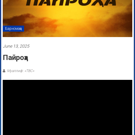
Барномаҳо
June 13, 2025
Пайроҳа
Муаллиф: «ТВС»