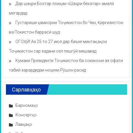
Дар шаҳри Бохтар лоиҳаи «Шаҳри бехатар» амалӣ
мегардад
Густариши ҳамкории Тоҷикистон бо Чин, Қирғизистон
ва Покистон баррасӣ шуд
ОГОҲӢ! Аз 25 то 27 июл дар баъзе минтақаҳои
Тоҷикистон сар задани сел пешгӯӣ мешавад
Кумаки Президенти Тоҷикистон ба сокинони аз офати
табиӣ зарардидаи ноҳияи Рӯшон расид
Сарлавҳаҳо
Барномаҳо
Консертҳо
Лавҳаҳо