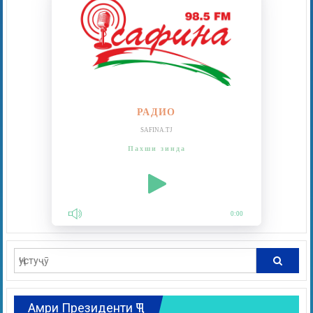
РАДИО
SAFINA.TJ
Пахши зинда
0:00
Амри Президенти ҶТ