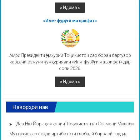
«Илм-фурӯғи маърифат»
Амри Президенти Ҷумҳурии Тоҷикистон дар бораи баргузор
кардани озмуни ҷумҳуриявии «Илм-фурӯғи маърифат» дар
соли 2026.
Наворҳои нав
Дар Ню-Йорк ҳамкории Тоҷикистон ва Созмони Милали
Муттаҳид дар соҳаи иртибототи глобалӣ баррасӣ гардид