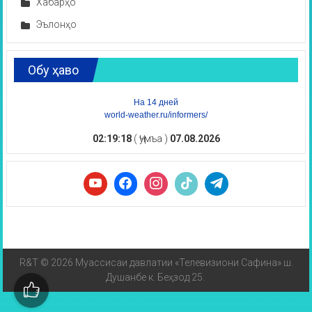
Хабарҳо
Эълонҳо
Обу ҳаво
На 14 дней
world-weather.ru/informers/
02:19:18
( Ҷумъа )
07.08.2026
R&T © 2026 Муассисаи давлатии «Телевизиони Сафина» ш.
Душанбе к. Беҳзод 25.