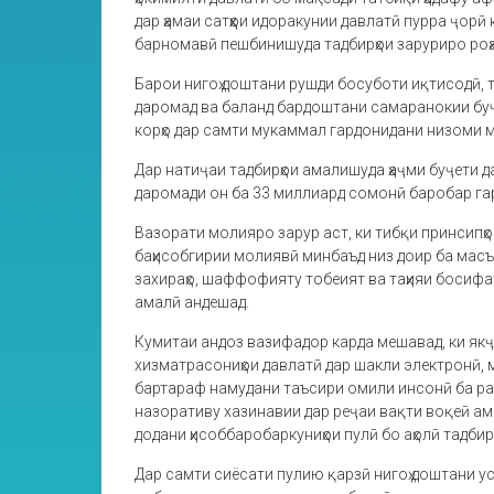
дар ҳамаи сатҳҳои идоракунии давлатӣ пурра ҷорӣ 
барномавӣ пешбинишуда тадбирҳои заруриро роҳ
Барои нигоҳ доштани рушди босуботи иқтисодӣ,
даромад ва баланд бардоштани самаранокии буҷ
корҳо дар самти мукаммал гардонидани низоми 
Дар натиҷаи тадбирҳои амалишуда ҳаҷми буҷети 
даромади он ба 33 миллиард сомонӣ баробар гар
Вазорати молияро зарур аст, ки тибқи принсип
баҳисобгирии молиявӣ минбаъд низ доир ба мас
захираҳо, шаффофияту тобеият ва таҳияи босифат
амалӣ андешад.
Кумитаи андоз вазифадор карда мешавад, ки якҷ
хизматрасониҳои давлатӣ дар шакли электронӣ,
бартараф намудани таъсири омили инсонӣ ба рав
назоративу хазинавии дар реҷаи вақти воқеӣ ам
додани ҳисоббаробаркуниҳои пулӣ бо аҳолӣ тадби
Дар самти сиёсати пулию қарзӣ нигоҳ доштани у