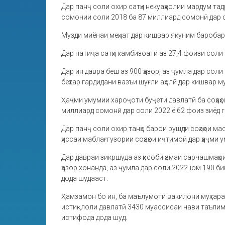
Дар панҷ соли охир сатҳи некуаҳволии мардум та
сомонии соли 2018 ба 87 миллиард сомонӣ дар со
Музди миёнаи меҳнат дар кишвар якуним баробар
Дар натиҷа сатҳи камбизоатӣ аз 27,4 фоизи соли 
Дар ин давра беш аз 900 ҳазор, аз ҷумла дар соли
беҳтар гардидани вазъи шуғли аҳолӣ дар кишвар м
Ҳаҷми умумии хароҷоти буҷети давлатӣ ба соҳаҳо
миллиард сомонӣ дар соли 2022 ё 62 фоиз зиёд г
Дар панҷ соли охир танҳо барои рушди соҳаҳои м
ҳиссаи маблағгузории соҳаҳои иҷтимоӣ дар ҳаҷми
Дар давраи зикршуда аз ҳисоби ҳамаи сарчашмаҳ
ҳазор хонанда, аз ҷумла дар соли 2022-юм 190 б
дода шудааст.
Ҳамзамон бо ин, ба маълумоти вакилони муҳтара
истиқлоли давлатӣ 3430 муассисаи нави таълим
истифода дода шуд.