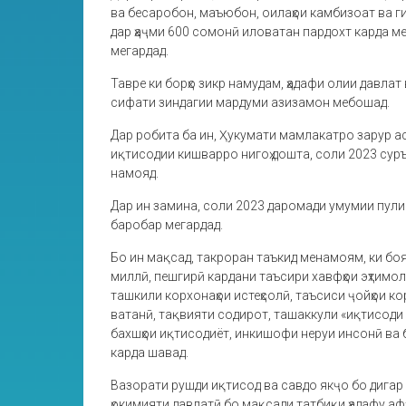
ва бесаробон, маъюбон, оилаҳои камбизоат ва 
дар ҳаҷми 600 сомонӣ иловатан пардохт карда 
мегардад.
Тавре ки борҳо зикр намудам, ҳадафи олии давла
сифати зиндагии мардуми азизамон мебошад.
Дар робита ба ин, Ҳукумати мамлакатро зарур а
иқтисодии кишварро нигоҳ дошта, соли 2023 суръ
намояд.
Дар ин замина, соли 2023 даромади умумии пули
баробар мегардад.
Бо ин мақсад, такроран таъкид менамоям, ки боя
миллӣ, пешгирӣ кардани таъсири хавфҳои эҳтимо
ташкили корхонаҳои истеҳсолӣ, таъсиси ҷойҳои к
ватанӣ, тақвияти содирот, ташаккули «иқтисоди
бахшҳои иқтисодиёт, инкишофи неруи инсонӣ ва 
карда шавад.
Вазорати рушди иқтисод ва савдо якҷо бо дигар
ҳокимияти давлатӣ бо мақсади татбиқи ҳадафу а