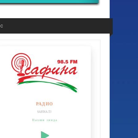
ос
РАДИО
SAFINA.TJ
Пахши зинда