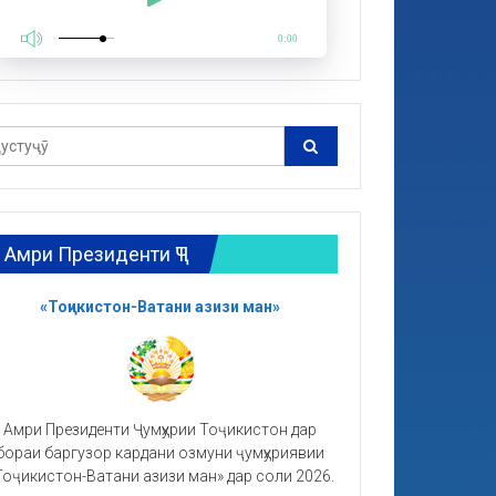
0:00
Амри Президенти ҶТ
«Тоҷикистон-Ватани азизи ман»
Амри Президенти Ҷумҳурии Тоҷикистон дар
бораи баргузор кардани озмуни ҷумҳуриявии
Тоҷикистон-Ватани азизи ман» дар соли 2026.