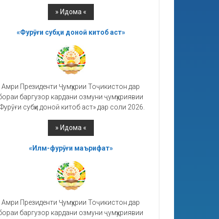
«Фурӯғи субҳи доноӣ китоб аст»
Амри Президенти Ҷумҳурии Тоҷикистон дар
бораи баргузор кардани озмуни ҷумҳуриявии
Фурӯғи субҳи доноӣ китоб аст» дар соли 2026.
«Илм-фурӯғи маърифат»
Амри Президенти Ҷумҳурии Тоҷикистон дар
бораи баргузор кардани озмуни ҷумҳуриявии