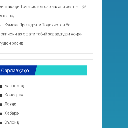
минтақаҳои Тоҷикистон сар задани сел пешгӯӣ
мешавад
Кумаки Президенти Тоҷикистон ба
сокинони аз офати табиӣ зарардидаи ноҳияи
Рӯшон расид
Сарлавҳаҳо
Барномаҳо
Консертҳо
Лавҳаҳо
Хабарҳо
Эълонҳо