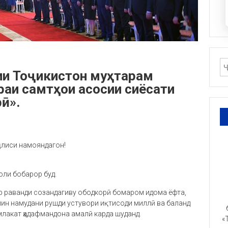
ии Тоҷикистон муҳтарам
аи самтҳои асосии сиёсати
ӣ».
ҷлиси намояндагон!
оли бобарор буд.
р раванди созандагиву ободкорӣ бомаром идома ёфта,
мин намудани рушди устувори иқтисоди миллӣ ва баланд
млакат ҳадафмандона амалӣ карда шуданд.
«