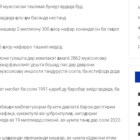
29 муассисаи таълимӣ бунёд гардида буд.
ардида ҳоло ҳам басанда нестанд.
кишвар 2 миллиону 300 ҳазор нафар хонандагон ба таҳсил
5 ҳазор нафарро ташкил медод.
амони гузашта дар мамлакат ҳамагӣ 2862 муассисаву
манд фаъолият дошта бошад, пас дар даврони
7 муассисаву иншооти тандурустӣ сохта, ба истифода дода
 нисбат ба соли 1991 қариб ду баробар зиёд гардида, ба
анбаъҳои маблағгузории буҷети давлатӣ барои дастгирии
нафақа, кумакпулӣ ва ҷубронпулиҳо, нигоҳдории
зиёда аз 19 миллиард сомонӣ, аз ҷумла танҳо дар соли 2022-
р шаҳрванди эҳтиёҷманди кишвар, аз ҷумла кӯдакони ятим