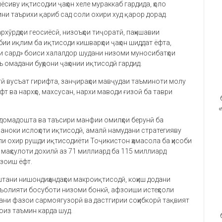
иёсиву иқтисодии ҷаҳон хеле мураккаб гардида, ҳоло
ини таърихи қариб сад соли охири худ қарор дорад.
рхӯрдҳои геосиёсӣ, низоъҳои тиҷоратӣ, паҳншавии
бии иқлим ба иқтисоди кишварҳои ҷаҳон шиддат ёфта,
и сард» боиси халалдор шудани низоми муносибатҳои
ъ омадани буҳрони ҷаҳонии иқтисодӣ гардид.
тӣ вусъат гирифта, занҷираҳои мавҷудаи таъминоти молу
ёфт ва нархҳо, махсусан, нархи маводи ғизоӣ ба таври
«
 идомадошта ва таъсири манфии омилҳои берунӣ ба
аноки ислоҳоти иқтисодӣ, амалӣ намудани стратегияву
оли охир рушди иқтисодиёти Тоҷикистон ҳамасола ба ҳисоби
и маҳсулоти дохилӣ аз 71 миллиард ба 115 миллиард
фзоиш ёфт.
оштани нишондиҳандаҳои макроиқтисодӣ, коҳиш додани
аъолияти босуботи низоми бонкӣ, афзоиши истеҳсоли
дани фазои сармоягузорӣ ва дастгирии соҳибкорӣ тақвият
фоиз таъмин карда шуд.