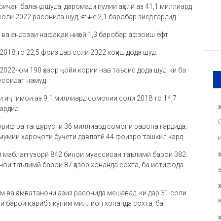
дриҷан баланд шуда, даромади пулии аҳолӣ аз 41,1 миллиард
ли 2022 расонида шуд, яъне 2,1 баробар зиёд гардид.
 ва андозаи нафақаи ниҳоӣ 1,3 баробар афзоиш ёфт.
2018 то 22,5 фоиз дар соли 2022 коҳиш дода шуд.
 2022-юм 190 ҳазор ҷойи кории нав таъсис дода шуд, ки ба
усоидат намуд.
и иҷтимоӣ аз 9,1 миллиард сомонии соли 2018 то 14,7
ардид.
аориф ва тандурустӣ 36 миллиард сомонӣ равона гардида,
 умумии хароҷоти буҷети давлатӣ 44 фоизро ташкил кард.
ои маблағгузорӣ 842 бинои муассисаи таълимӣ барои 382
инои таълимӣ барои 87 ҳазор хонанда сохта, ба истифода
м ва ҳамватанони азиз расонида мешавад, ки дар 31 соли
ӣ барои қариб якуним миллион хонанда сохта, ба