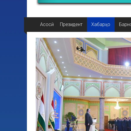
Асосӣ
Президент
Хабарҳо
Барн