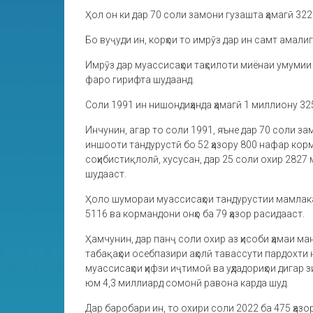
Ҳол он ки дар 70 соли замони гузашта ҳамагӣ 32
Бо вуҷуди ин, корҳои то имрӯз дар ин самт амалиг
Имрӯз дар муассисаҳои таҳсилоти миёнаи умумии 
фаро гирифта шудаанд.
Соли 1991 ин нишондиҳанда ҳамагӣ 1 миллиону 32
Инчунин, агар то соли 1991, яъне дар 70 соли з
иншооти тандурустӣ бо 52 ҳазору 800 нафар кор
соҳибистиқлолӣ, хусусан, дар 25 соли охир 282
шудааст.
Ҳоло шумораи муассисаҳои тандурустии мамлакат
5116 ва кормандони онҳо ба 79 ҳазор расидааст.
Ҳамчунин, дар панҷ соли охир аз ҳисоби ҳамаи м
табақаҳои осебпазири аҳолӣ тавассути пардохти 
муассисаҳои ҳифзи иҷтимоӣ ва уҳдадориҳои дигар 
юм 4,3 миллиард сомонӣ равона карда шуд.
Дар баробари ин, то охири соли 2022 ба 475 ҳазо