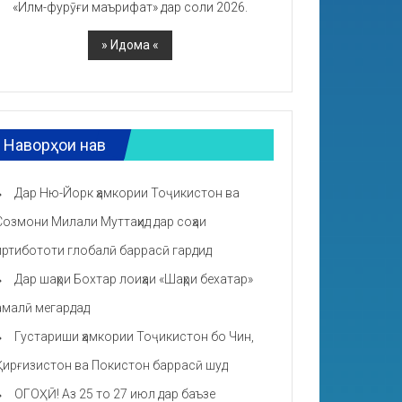
«Илм-фурӯғи маърифат» дар соли 2026.
Наворҳои нав
Дар Ню-Йорк ҳамкории Тоҷикистон ва
Созмони Милали Муттаҳид дар соҳаи
иртибототи глобалӣ баррасӣ гардид
Дар шаҳри Бохтар лоиҳаи «Шаҳри бехатар»
амалӣ мегардад
Густариши ҳамкории Тоҷикистон бо Чин,
Қирғизистон ва Покистон баррасӣ шуд
ОГОҲӢ! Аз 25 то 27 июл дар баъзе