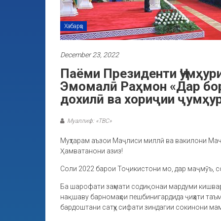
Хабарҳо
December 23, 2022
Паёми Президенти Ҷумҳур
Эмомалӣ Раҳмон «Дар бор
дохилӣ ва хориҷии ҷумҳур
Муаллиф: «ТВС»
Муҳтарам аъзои Маҷлиси миллӣ ва вакилони Ма
Ҳамватанони азиз!
Соли 2022 барои Тоҷикистони мо, дар маҷмӯъ, с
Ба шарофати заҳмати содиқонаи мардуми кишва
нақшаву барномаҳои пешбинигардида ҷиҳати таъ
бардоштани сатҳу сифати зиндагии сокинони ма