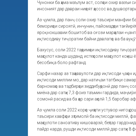
Чунонки ба ҳама маълум аст, солҳои охир вазъи с
инсоният дар давраи ниҳоят ҳассос ва душвортар
Аз ҷумла, дар панҷ соли охир таъсири манфии ба
бемориҳои сироятӣ, инчунин, пайомадҳои тағйирё
яроқнокшавии бошитоб ва оғози марҳалаи «ҷанг
иқтисодиву тиҷоратии байни давлатҳо ва ба вуқӯ
Бахусус, соли 2022 таҳримҳои иқтисодиву тиҷора
маҳсулот канда шуданд, истеҳсоли маҳсулот коҳиш 
бесобиқа боло рафтанд.
Сарфи назар аз таҳаввулоти дар иқтисоди ҷаҳон
иқтисоди миллии мо, дар натиҷаи татбиқи самар
барномаҳо ва тадбирҳои зиддибуҳронӣ дар панҷ с
миёна дар сатҳи 7,3 фоиз таъмин гардида, маҷмӯ
сомонӣ расид ва ба ҳар сари аҳолӣ 1,5 баробар а
Аз ҷумла соли 2022 корҳо ҷиҳати устувор нигоҳ д
таъсири хавфҳои эҳтимолӣ ба иқтисоди миллӣ, ф
маҳсулоти саноативу кишоварзӣ, беҳтар гардони
пайдо карда, рушди иқтисоди миллӣ дар сатҳи 8 