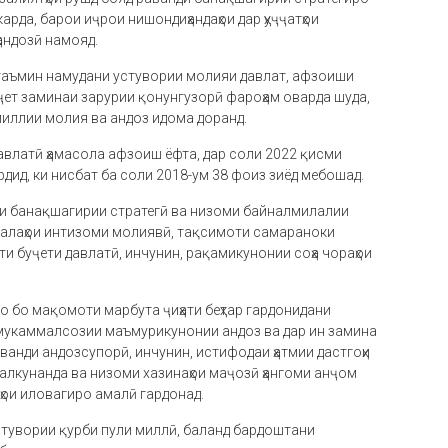
карда, барои иҷрои нишондиҳандаҳои дар ҳуҷҷатҳои
андозӣ намояд.
 таъмин намудани устувории молияи давлат, афзоиши
ет заминаи зарурии қонунгузорӣ фароҳам оварда шуда,
миллии молия ва андоз идома доранд.
давлатӣ ҳамасола афзоиш ёфта, дар соли 2022 қисми
дид, ки нисбат ба соли 2018-ум 38 фоиз зиёд мебошад.
ҳои банақшагирии стратегӣ ва низоми байналмилалии
ъалаҳои интизоми молиявӣ, тақсимоти самараноки
и буҷети давлатӣ, инчунин, рақамикунонии соҳа чораҳои
о бо мақомоти марбута ҷиҳати беҳтар гардонидани
 мукаммалсозии маъмурикунонии андоз ва дар ин замина
анди андозсупорӣ, инчунин, истифодаи ҳатмии дастгоҳи
алкунанда ва низоми хазинаҳои маҷозӣ ҳангоми анҷом
рҳои иловагиро амалӣ гардонад.
стувории қурби пули миллӣ, баланд бардоштани