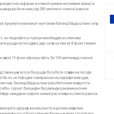
гирандагони нафақаи иҷтимоӣ кумаки молиявии яквақта
мешавад ва ба ин мақсад 285 миллион сомонӣ равона
т ва Ҳукумати мамлакат мунтазам баланд бардоштани сатҳу
ст, ки пешрафти устувори минбаъдаи иҷтимоиву
ати рушди иқтисодиро дар сатҳи на кам аз 8 фоиз таъмин
и аҳолӣ 15 фоиз афзоиш ёфта, ба 100 миллиард сомонӣ
д таваҷҷуҳи асосӣ ба рушди босуботи соҳаҳои иқтисоди
лӣ ба он, истифодаи самараноки иқтидорҳои мавҷуда,
ории нав, баланд бардоштани рақобатнокии маҳсулоти
 сабз», суръат бахшидан ба раванди рақамикунонии
беҳтар намудани сифати хизматрасониҳои иҷтимоӣ равона
 вазорату идораҳо ва мақомоти иҷроияи маҳаллии
фзалиятҳои рушд бояд раванди банақшагирии стратегиро