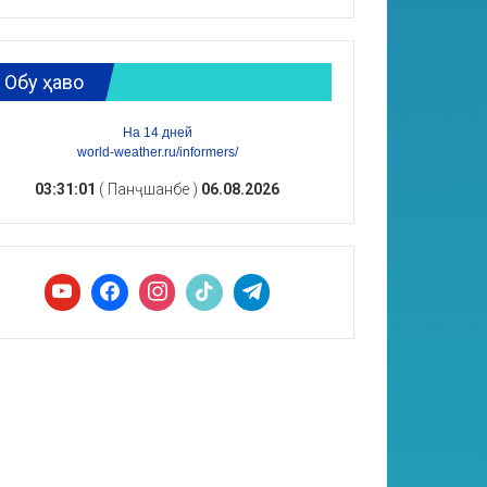
Обу ҳаво
На 14 дней
world-weather.ru/informers/
03:31:02
( Панҷшанбе )
06.08.2026