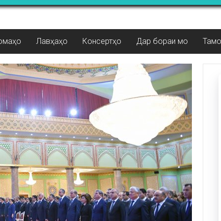
омаҳо
Лавҳаҳо
Консертҳо
Дар бораи мо
Там