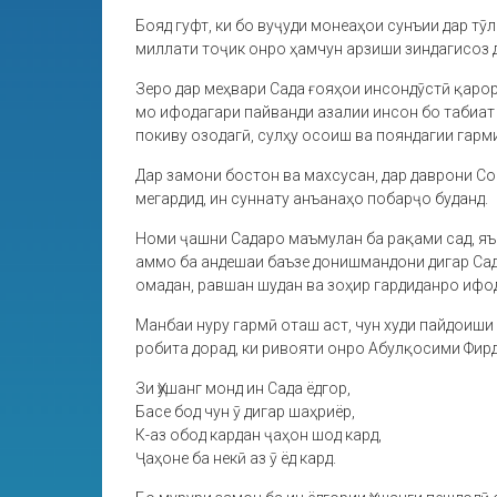
Бояд гуфт, ки бо вуҷуди монеаҳои сунъии дар т
миллати тоҷик онро ҳамчун арзиши зиндагисоз д
Зеро дар меҳвари Сада ғояҳои инсондӯстӣ қаро
мо ифодагари пайванди азалии инсон бо табиат 
покиву озодагӣ, сулҳу осоиш ва пояндагии гар
Дар замони бостон ва махсусан, дар даврони Со
мегардид, ин суннату анъанаҳо побарҷо буданд.
Номи ҷашни Садаро маъмулан ба рақами сад, яън
аммо ба андешаи баъзе донишмандони дигар Сада
омадан, равшан шудан ва зоҳир гардиданро ифод
Манбаи нуру гармӣ оташ аст, чун худи пайдоиши
робита дорад, ки ривояти онро Абулқосими Фир
Зи Ҳушанг монд ин Сада ёдгор,
Басе бод чун ӯ дигар шаҳриёр,
К-аз обод кардан ҷаҳон шод кард,
Ҷаҳоне ба некӣ аз ӯ ёд кард.