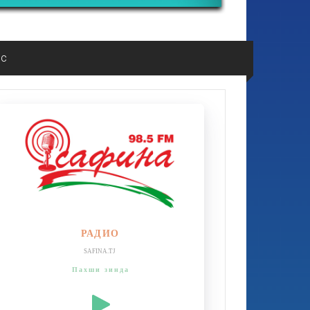
ос
РАДИО
SAFINA.TJ
Пахши зинда