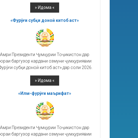
«Фурӯғи субҳи доноӣ китоб аст»
Амри Президенти Ҷумҳурии Тоҷикистон дар
ораи баргузор кардани озмуни ҷумҳуриявии
Фурӯғи субҳи доноӣ китоб аст» дар соли 2026.
«Илм-фурӯғи маърифат»
Амри Президенти Ҷумҳурии Тоҷикистон дар
ораи баргузор кардани озмуни ҷумҳуриявии