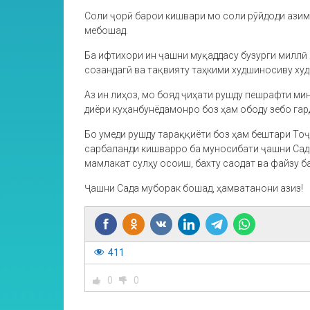
Соли ҷорӣ барои кишвари мо соли рӯйдоди азим
мебошад.
Ба ифтихори ин ҷашни муқаддасу бузурги миллӣ
созандагӣ ва тақвияту таҳкими худшиносиву ху
Аз ин лиҳоз, мо бояд ҷиҳати рушду пешрафти м
диёри куҳанбунёдамонро боз ҳам ободу зебо гар
Бо умеди рушду тараққиёти боз ҳам бештари То
сарбаланди кишварро ба муносибати ҷашни Сада
мамлакат сулҳу осоиш, бахту саодат ва файзу б
Ҷашни Сада муборак бошад, ҳамватанони азиз!
411
0
0