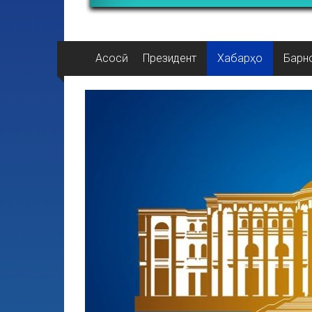
Асосӣ
Президент
Хабарҳо
Барн