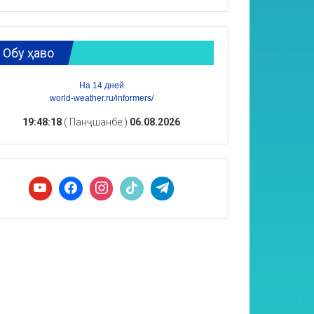
Обу ҳаво
На 14 дней
world-weather.ru/informers/
19:48:19
( Панҷшанбе )
06.08.2026