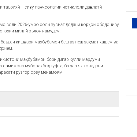
и таърихӣ – сиву панҷсолагии истиқлоли давлатӣ
 мо соли 2026-умро соли вусъат додани корҳои ободониву
догоҳии миллӣ эълон намудем.
инбаъдаи кишвари маҳбубамон беш аз пеш заҳмат кашем ва
донем.
ҷикистони маҳбубамон бори дигар кулли мардуми
 самимона муборакбод гуфта, ба ҳар як хонадони
аракати рӯзгор орзу менамоям.