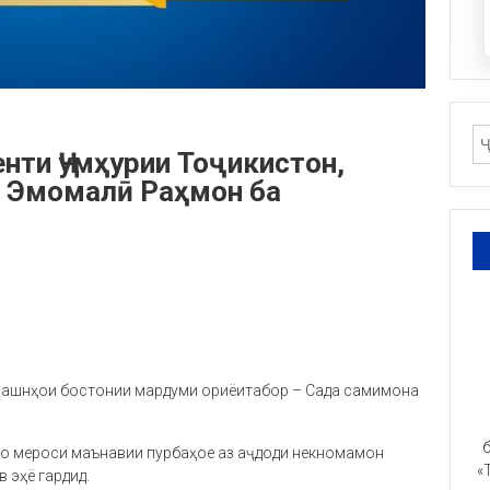
ти Ҷумҳурии Тоҷикистон,
 Эмомалӣ Раҳмон ба
 ҷашнҳои бостонии мардуми ориёитабор – Сада самимона
б
мо мероси маънавии пурбаҳое аз аҷдоди некномамон
«
 эҳё гардид.