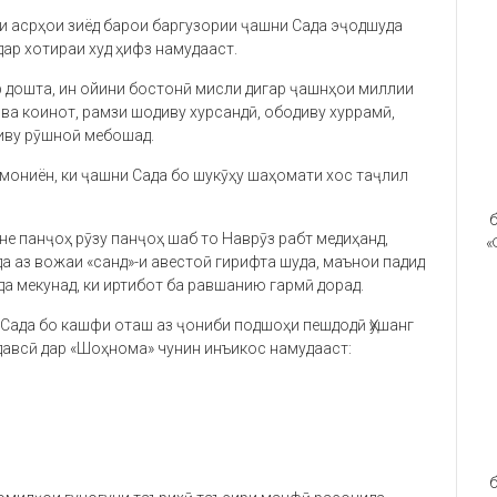
ӯли асрҳои зиёд барои баргузории ҷашни Сада эҷодшуда
ар хотираи худ ҳифз намудааст.
р дошта, ин ойини бостонӣ мисли дигар ҷашнҳои миллии
ва коинот, рамзи шодиву хурсандӣ, ободиву хуррамӣ,
миву рӯшноӣ мебошад.
мониён, ки ҷашни Сада бо шукӯҳу шаҳомати хос таҷлил
б
е панҷоҳ рӯзу панҷоҳ шаб то Наврӯз рабт медиҳанд,
«
 аз вожаи «санд»-и авестоӣ гирифта шуда, маънои падид
а мекунад, ки иртибот ба равшанию гармӣ дорад.
 Сада бо кашфи оташ аз ҷониби подшоҳи пешдодӣ Ҳушанг
давсӣ дар «Шоҳнома» чунин инъикос намудааст:
б