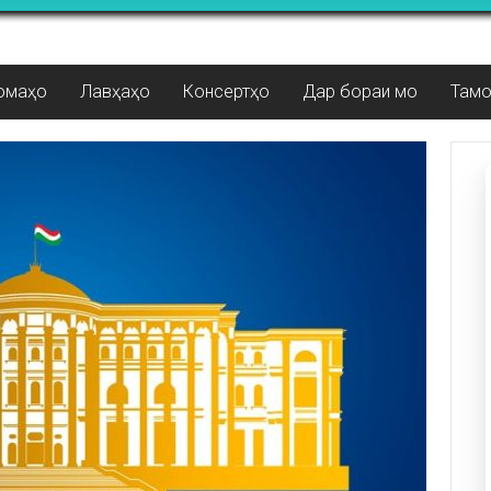
омаҳо
Лавҳаҳо
Консертҳо
Дар бораи мо
Там