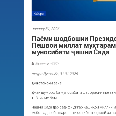
Хабарҳо
January 31, 2026
Паёми шодбошии Президен
Пешвои миллат муҳтарам
муносибати ҷашни Сада
Муаллиф: «ТВС»
шаҳри Душанбе, 31.01.2026
Ҳамватанони азиз!
Ҳамаи шуморо ба муносибати фарорасии яке аз
табрик мегӯям.
Ҷашни Сада дар радифи дигар ҷашнҳои миллии 
мебошад, ки ба шарофати соҳибистиқлолӣ аз нав