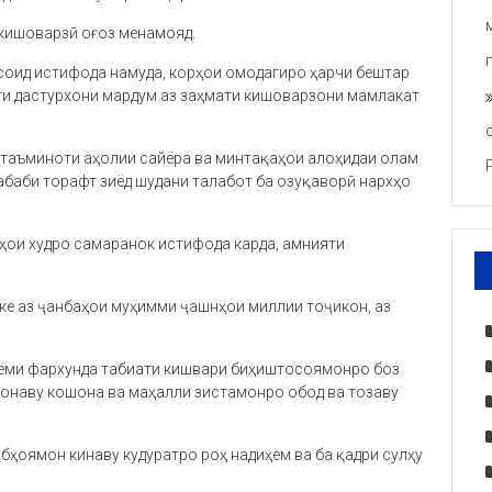
 кишоварзӣ оғоз менамояд.
 мусоид истифода намуда, корҳои омодагиро ҳарчи бештар
ти дастурхони мардум аз заҳмати кишоварзони мамлакат
 таъминоти аҳолии сайёра ва минтақаҳои алоҳидаи олам
сабаби торафт зиёд шудани талабот ба озуқаворӣ нархҳо
тҳои худро самаранок истифода карда, амнияти
яке аз ҷанбаҳои муҳимми ҷашнҳои миллии тоҷикон, аз
 айёми фархунда табиати кишвари биҳиштосоямонро боз
 хонаву кошона ва маҳалли зистамонро обод ва тозаву
лбҳоямон кинаву кудуратро роҳ надиҳем ва ба қадри сулҳу