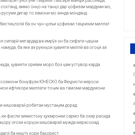
 омилҳои гуногуни таърихӣ таъсири манфӣ расонида,
сохтанд, аммо онҳо на танҳо дар ҳофизаи мардуми мо,
 русуми дигар то замони мо зинда монданд.
ибистиқлолӣ ба он чун ҷузъи ҳофизаи таърихии миллат
л сипарӣ мегардад ва имрӯз он ба сифати ҷашни
амуда, ба яке аз рукнҳои ҳувияти миллӣ ва огоҳӣ аз
уда, ҳувияти ориёии моро боз ҳам устувор карда
би созмони бонуфузи ЮНЕСКО ба Феҳристи мероси
боиси ифтихори миллати тоҷик ва тамоми мардумони
аи кишоварзӣ робитаи мустақим дорад.
, ки фасли зимистону ҳукмронии сармо ба охир расида
баҳору оғози корҳои кишоварзӣ мужда мерасонад.
дагӣ ба кишту кори баҳорист.