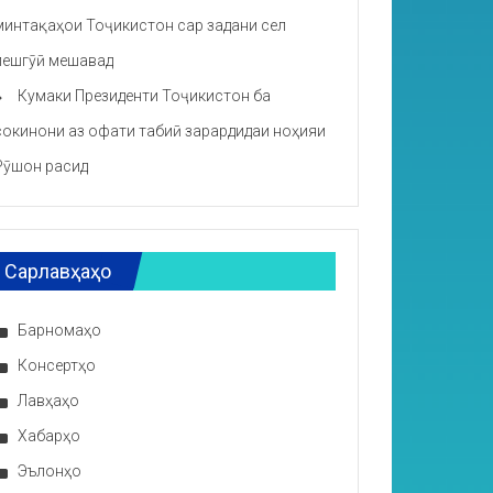
минтақаҳои Тоҷикистон сар задани сел
пешгӯӣ мешавад
Кумаки Президенти Тоҷикистон ба
сокинони аз офати табиӣ зарардидаи ноҳияи
Рӯшон расид
Сарлавҳаҳо
Барномаҳо
Консертҳо
Лавҳаҳо
Хабарҳо
Эълонҳо