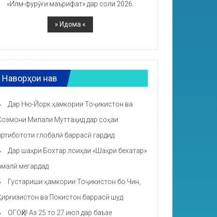
«Илм-фурӯғи маърифат» дар соли 2026.
Наворҳои нав
Дар Ню-Йорк ҳамкории Тоҷикистон ва
Созмони Милали Муттаҳид дар соҳаи
иртибототи глобалӣ баррасӣ гардид
Дар шаҳри Бохтар лоиҳаи «Шаҳри бехатар»
амалӣ мегардад
Густариши ҳамкории Тоҷикистон бо Чин,
Қирғизистон ва Покистон баррасӣ шуд
ОГОҲӢ! Аз 25 то 27 июл дар баъзе