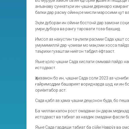
Бо мурури замон ба ин ёдгории Ҳушанги пешдодӣ
анъанаву суннатҳои ин ҷашни деринаро камранг 
балки дар расму ойинҳое мисли маросими ҳут ва
Эҳёи дубораи ин ойини бостонӣ дар замони соҳ
умри дубора ва рангу таровати тоза бахшид.
Имсол аз нахустин таҷлили расмии Сада ҳашт со
умумимиллӣ дар ҷомеаи мо мақоми хосса пайдо н
таърихи гузаштаи ниёгон табдил ёфтааст.
Яъне ҳоло ҷашни Сада хислати оммавӣ пайдо нам
истодааст.
Ҳамзамон бо ин, ҷашни Сада соли 2023 аз ҷони
ғайримоддии башарият ворид карда шуд, ки ин 
ориёитабор аст.
Сада қабл аз ҳама ҷашни деҳқонон буда, бо пеш
Ба чиллаи калон рост омадани он дарак медиҳад
истодааст ва табиат аз наздик омадани фасли 
Яъне Сада гардиши табиат ба сӯйи Наврӯз ва омо