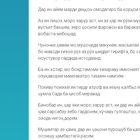
Дар ин айём марди деҳқон омодагиро ба корҳои
Аз ин лиҳоз, моро зарур аст, ки аз ҳар як рӯзи
вусъат бахшем, зеро ҳосили фаровон ва барака
вобаста мебошад.
Чунонки ҳамаи мо мушоҳида мекунем, масъалаи
бо маводи ғизоӣ рӯз аз рӯз шиддат гирифта, бо 
ноустувор гардида истодаанд.
Ба ин хотир, мо бояд тамоми захираву имкония
озуқавории мамлакатро таъмин намоем.
Покиву покизагии гирду атроф ва зеҳну қалбҳо 
ҷумла Сада ба ҳисоб меравад.
Бинобар ин, ҳар яки моро зарур аст, ки дар ин
ҳам сарсабзу зебо гардонем, кӯчаву гулгаштҳо,
озода нигоҳ дорем.
Муҳимтар аз ҳама, дар ин ҷаҳони пурошӯб ба қа
осоишу ҳамбастагӣ расем.