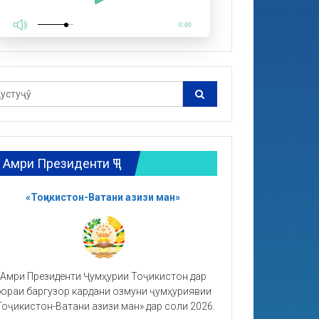
0:00
Амри Президенти ҶТ
«Тоҷикистон-Ватани азизи ман»
Амри Президенти Ҷумҳурии Тоҷикистон дар
ораи баргузор кардани озмуни ҷумҳуриявии
Тоҷикистон-Ватани азизи ман» дар соли 2026.