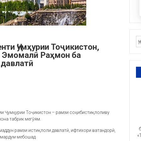
ти Ҷумҳурии Тоҷикистон,
 Эмомалӣ Раҳмон ба
 давлатӣ
ии Ҷумҳурии Тоҷикистон – рамзи соҳибистиқлоливу
она табрик мегӯям.
б
маддун рамзи истиқлоли давлатӣ, ифтихори ватандорӣ,
«
и мардум мебошад.