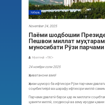
Хабарҳо
November 24, 2025
Паёми шодбошии Президен
Пешвои миллат муҳтарам
муносибати Рӯзи парчами
Муаллиф: «ТВС»
24 ноябри соли 2025
Ҳамватанони азиз!
Ҳамаи шуморо ба ифтихори Рӯзи парчами давлат
соҳибихтиёрӣ ва шарафу ифтихори миллӣ самим
Парчами давлатӣ барои ҳар як миллати соҳибта
ҳувияти миллӣ, озодихоҳӣ ва азму иродаи қави