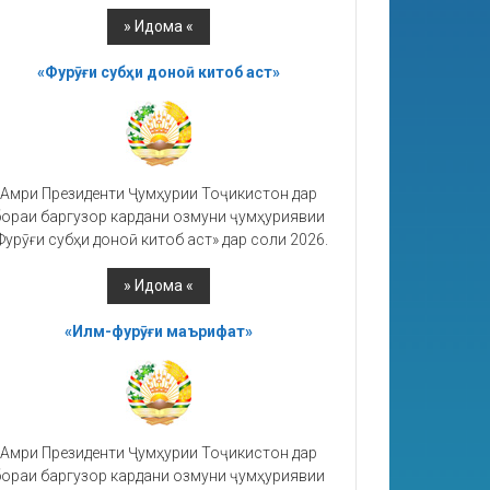
«Фурӯғи субҳи доноӣ китоб аст»
Амри Президенти Ҷумҳурии Тоҷикистон дар
ораи баргузор кардани озмуни ҷумҳуриявии
Фурӯғи субҳи доноӣ китоб аст» дар соли 2026.
«Илм-фурӯғи маърифат»
Амри Президенти Ҷумҳурии Тоҷикистон дар
ораи баргузор кардани озмуни ҷумҳуриявии