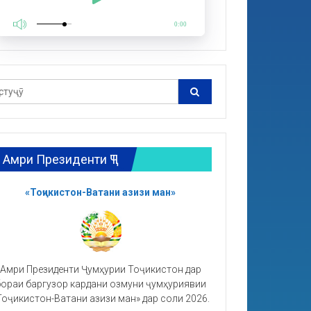
0:00
Амри Президенти ҶТ
«Тоҷикистон-Ватани азизи ман»
Амри Президенти Ҷумҳурии Тоҷикистон дар
ораи баргузор кардани озмуни ҷумҳуриявии
Тоҷикистон-Ватани азизи ман» дар соли 2026.