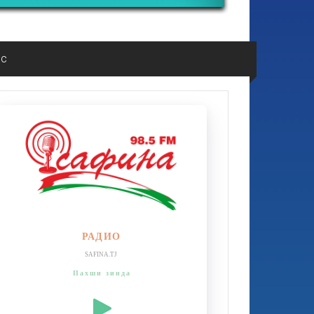
ос
РАДИО
SAFINA.TJ
Пахши зинда