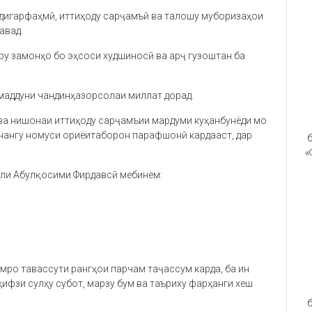
мдигарфаҳмӣ, иттиҳоду сарҷамъӣ ва талошу муборизаҳои
авад.
у замонҳо бо эҳсоси худшиносӣ ва арҷ гузоштан ба
маддуни чандинҳазорсолаи миллат дорад.
ва нишонаи иттиҳоду сарҷамъии мардуми куҳанбунёди мо
 нангу номуси ориёитаборон парафшонӣ кардааст, дар
б
«
оли Абулқосими Фирдавсӣ мебинем:
мро тавассути рангҳои парчам таҷассум карда, ба ин
ифзи сулҳу субот, марзу бум ва таъриху фарҳанги хеш
б