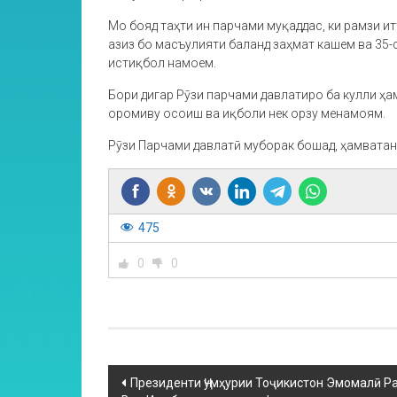
Мо бояд таҳти ин парчами муқаддас, ки рамзи и
азиз бо масъулияти баланд заҳмат кашем ва 35
истиқбол намоем.
Бори дигар Рӯзи парчами давлатиро ба кулли ҳа
оромиву осоиш ва иқболи нек орзу менамоям.
Рӯзи Парчами давлатӣ муборак бошад, ҳамватан
475
0
0
Президенти Ҷумҳурии Тоҷикистон Эмомалӣ Ра