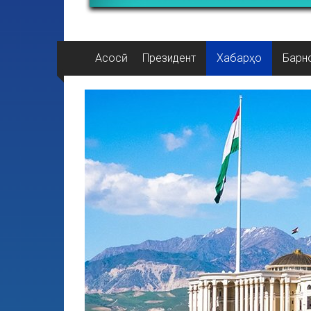
Асосӣ
Президент
Хабарҳо
Барн