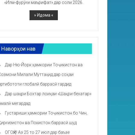
«Илм-фурӯғи маърифат» дар соли 2026.
Наворҳои нав
Дар Ню-Йорк ҳамкории Тоҷикистон ва
Созмони Милали Муттаҳид дар соҳаи
иртибототи глобалӣ баррасӣ гардид
Дар шаҳри Бохтар лоиҳаи «Шаҳри бехатар»
амалӣ мегардад
Густариши ҳамкории Тоҷикистон бо Чин,
Қирғизистон ва Покистон баррасӣ шуд
ОГОҲӢ! Аз 25 то 27 июл дар баъзе