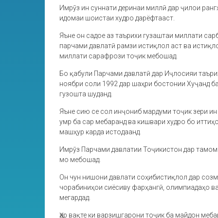
Имрӯз ин суннати деринаи миллӣ дар ҷилои ран
идомаи шоистаи худро дарёфтааст.
Яъне он садое аз таърихи гузаштаи миллати сарб
парчами давлатӣ рамзи истиқлол аст ва истиқл
миллати сарафрози тоҷик мебошад.
Бо қабули Парчами давлатӣ дар Иҷлосияи таъри
ноябри соли 1992 дар шаҳри бостонии Хуҷанд ба
гузошта шуданд.
Яъне сию се сол инҷониб мардуми тоҷик зери и
умр ба сар мебаранд ва кишвари худро бо иттиҳ
машҳур карда истодаанд.
Имрӯз Парчами давлатии Тоҷикистон дар тамом
мо мебошад.
Он чун нишони давлати соҳибистиқлол дар соз
чорабиниҳои сиёсиву фарҳангӣ, олимпиадаҳо в
мегардад.
Ҳар вақте ки варзишгарони тоҷик ба майдон меба