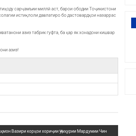
ттиҳоду сарҷамъии миллӣ аст, барои ободии Тоҷикистони
-солагии истиқлоли давлатиро бо дастовардҳои назаррас
мватанони азиз табрик гуфта, ба ҳар як хонадони кишвар
они азиз!
ҳмон Вазири корҳои хориҷии Ҷумҳурии Мардумии Чин