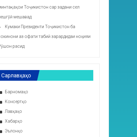
минтақаҳои Тоҷикистон сар задани сел
пешгӯӣ мешавад
Кумаки Президенти Тоҷикистон ба
сокинони аз офати табиӣ зарардидаи ноҳияи
Рӯшон расид
Сарлавҳаҳо
Барномаҳо
Консертҳо
Лавҳаҳо
Хабарҳо
Эълонҳо