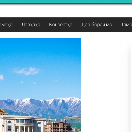
омаҳо
Лавҳаҳо
Консертҳо
Дар бораи мо
Там