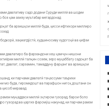
рчами давлативу садо додани Суруди миллӣ ва шодии
 боз ҳам азизу муътабар мегардонад.
доқат ба арзишҳои миллӣ буда, ҳисси ифтихори миллиро
созад.
бодкорӣ, заҳматдӯстӣ, худшиносиву худогоҳӣ ва ҳифзи
рчами давлатиро ба фарзандони хеш ҳамчун нишони
хтиёрии миллӣ талқин созем, зеро муҳаббату садоқат ба
ат, давлат, сарзамин, тамаддуну фарҳанг ва арзишҳои
ошанд, ки парчами давлатӣ таҷассуми таърихи
ни мо буда, гиромидошт ва парафшон нигоҳ доштани он
а ҳисоб меравад.
н рамзи муқаддаси миллӣ эҳтиром гузорад, барои боло
ро гузорад ва ҳаргиз фаромӯш накунад, ки парчам рамзи