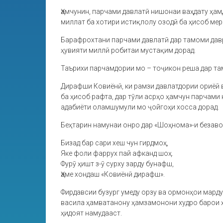
Ҳамчунин, парчами давлатӣ нишонаи ваҳдату ҳа
миллат ба хотири истиқлолу озодӣ ба ҳисоб мер
Барафрохтани парчами давлатӣ дар тамоми давр
ҳувияти миллӣ робитаи мустақим дорад.
Таърихи парчамдории мо – тоҷикон реша дар та
Дирафши Ковиёнӣ, ки рамзи давлатдории ориёӣ 
ба ҳисоб рафта, дар тӯли асрҳо ҳамчун парчами
адабиёти оламшумули мо ҷойгоҳи хосса дорад.
Беҳтарин намунаи онро дар «Шоҳнома»-и безав
Бизад бар сари хеш чун гирдмоҳ,
Яке фоли фаррух пай афканд шоҳ.
Фурӯ ҳишт з-ӯ сурху зарду бунафш,
Ҳаме хондаш «Ковиёнӣ дирафш».
Фирдавсии бузург умеду орзу ва ормонҳои марду
васила ҳамватанону ҳамзамонони худро барои ҳ
ҳидоят намудааст.