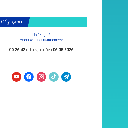
Обу ҳаво
На 14 дней
world-weather.ru/informers/
00:26:43
( Панҷшанбе )
06.08.2026