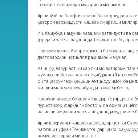
Тоҷикистони азизро муаррифӣ менамоянд.
Ҳар пирӯзӣ ва ба ифтихори он баланд шудани па
ҳазорон варзишдӯсти кишвар ин арзиши миллиро
Ин, бешубҳа, намунаи равшани ватандӯстӣ ва са
дар дили ҳар як шаҳрванди Тоҷикистон бедор ме
Парчами давлатӣ моро ҳамеша ба созандагиву о
дастовардҳои истиқлол раҳнамоӣ мекунад.
Аз ин рӯ, зарур аст, ки ҳар яки мо эҳтироми па
муқаддаси Ватан, рамзи соҳибдавлатӣ ва соҳиби
он таҷассумгари ҳақиқии эътиқоду имон ба милл
миллии мардуми куҳанбунёди тоҷик мебошад.
Наслҳои наврас бояд ҳамеша дар хотир дошта б
пурифтихор, фарҳанги бостонӣ ва ормони ниёго
вазифаи виҷдонии ҳар як шаҳрванди худшинос б
Ҳар як шаҳрванди кишвар вазифадор аст, ки ба и
рафтани нуфузи Тоҷикистон дар ҷаҳон саҳми худ
номус ва шарафи миллат аст.