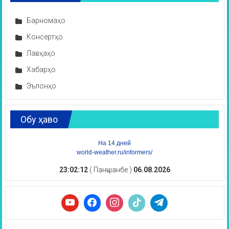
Барномаҳо
Консертҳо
Лавҳаҳо
Хабарҳо
Эълонҳо
Обу ҳаво
На 14 дней
world-weather.ru/informers/
23:02:12
( Панҷшанбе )
06.08.2026