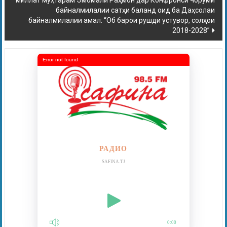
миллат муҳтарам Эмомалӣ Раҳмон дар Конфронси чоруми
байналмилалии сатҳи баланд оид ба Даҳсолаи
байналмилалии амал: “Об барои рушди устувор, солҳои
2018-2028”
Error not found
РАДИО
SAFINA.TJ
0:00