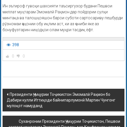
Ин эътироф гувоҳи шахсияти таъсиргузор будани Пешвои
миллат муҳтарам Эмомалӣ Раҳмон дар пойдории сулҳи
минтақа ва талошҳояшон барои суботи сартосариву пешбурди
рӯзномаи ҷаҳонии обу иқлим аст, ки аз ҷониби яке аз
бонуфузтарин ниҳодҳои олам муҳри тасдиқ ёфт.
398
0
0
Президенти Ҷумҳурии Тоҷикистон Эмомалӣ Раҳмон бо
Дабири кулли Иттиҳоди байнипарлумонӣ Мартин Чунгонг
мулоқот намуданд
Суханронии Президенти Ҷумҳурии Тоҷикистон, Пешвои