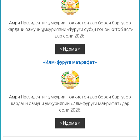
Амри Президенти Ҷумҳурии Тоҷикистон дар бораи баргузор
кардани озмуни ҷумҳуриявии «Фурӯғи субҳи доноӣ китоб аст»
дар соли 2026.
«Илм-фурӯғи маърифат»
Амри Президенти Ҷумҳурии Тоҷикистон дар бораи баргузор
кардани озмуни ҷумҳуриявии «Илм-фурӯғи маърифат» дар
соли 2026.