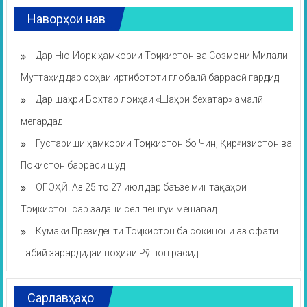
Наворҳои нав
Дар Ню-Йорк ҳамкории Тоҷикистон ва Созмони Милали
Муттаҳид дар соҳаи иртибототи глобалӣ баррасӣ гардид
Дар шаҳри Бохтар лоиҳаи «Шаҳри бехатар» амалӣ
мегардад
Густариши ҳамкории Тоҷикистон бо Чин, Қирғизистон ва
Покистон баррасӣ шуд
ОГОҲӢ! Аз 25 то 27 июл дар баъзе минтақаҳои
Тоҷикистон сар задани сел пешгӯӣ мешавад
Кумаки Президенти Тоҷикистон ба сокинони аз офати
табиӣ зарардидаи ноҳияи Рӯшон расид
Сарлавҳаҳо