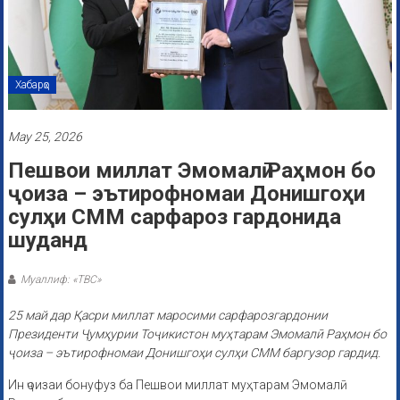
Хабарҳо
May 25, 2026
Пешвои миллат Эмомалӣ Раҳмон бо
ҷоиза – эътирофномаи Донишгоҳи
сулҳи СММ сарфароз гардонида
шуданд
Муаллиф: «ТВС»
25 май дар Қасри миллат маросими сарфарозгардонии
Президенти Ҷумҳурии Тоҷикистон муҳтарам Эмомалӣ Раҳмон бо
ҷоиза – эътирофномаи Донишгоҳи сулҳи СММ баргузор гардид.
Ин ҷоизаи бонуфуз ба Пешвои миллат муҳтарам Эмомалӣ