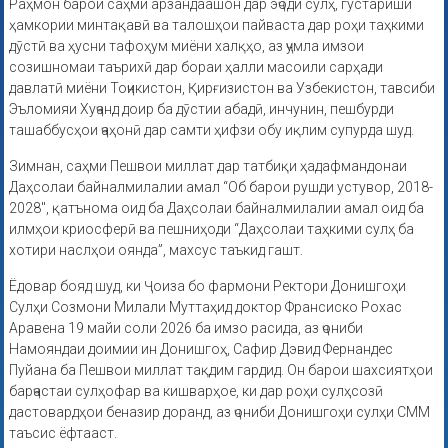
Раҳмон барои саҳми арзандаашон дар эҷоди сулҳ, густариши
ҳамкории минтақавӣ ва талошҳои пайваста дар роҳи таҳкими
дӯстӣ ва ҳусни тафоҳум миёни халқҳо, аз ҷумла имзои
созишномаи таърихӣ дар бораи ҳалли масоили сарҳади
давлатӣ миёни Тоҷикистон, Қирғизистон ва Узбекистон, тавсиби
Эъломияи Хуҷанд доир ба дӯстии абадӣ, инчунин, пешбурди
ташаббусҳои ҷаҳонӣ дар самти ҳифзи обу иқлим супурда шуд.
Зимнан, саҳми Пешвои миллат дар татбиқи ҳадафмандонаи
Даҳсолаи байналмилалии амал “Об барои рушди устувор, 2018-
2028″, қатънома оид ба Даҳсолаи байналмилалии амал оид ба
илмҳои криосферӣ ва пешниҳоди “Даҳсолаи таҳкими сулҳ ба
хотири наслҳои оянда”, махсус таъкид гашт.
Ёдовар бояд шуд, ки Ҷоиза бо фармони Ректори Донишгоҳи
Сулҳи Созмони Милали Муттаҳид доктор Франсиско Рохас
Аравена 19 майи соли 2026 ба имзо расида, аз ҷониби
Намояндаи доимии ин Донишгоҳ, Сафир Дэвид Фернандес
Пуйана ба Пешвои миллат тақдим гардид. Он барои шахсиятҳои
барҷастаи сулҳофар ва кишварҳое, ки дар роҳи сулҳсозӣ
дастовардҳои беназир доранд, аз ҷониби Донишгоҳи сулҳи СММ
таъсис ёфтааст.