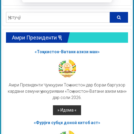
Амри Президенти ҶТ
«Тоҷикистон-Ватани азизи ман»
Амри Президенти Ҷумҳурии Тоҷикистон дар бораи баргузор
кардани озмуни ҷумҳуриявии «Тоҷикистон-Ватани азизи ман»
дар соли 2026.
«Фурӯғи субҳи доноӣ китоб аст»