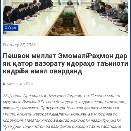
Хабарҳо
February 25, 2026
Пешвои миллат Эмомалӣ Раҳмон дар
як қатор вазорату идораҳо таъиноти
кадрӣ ба амал оварданд
Муаллиф: «ТВС»
25 феврал Президенти Ҷумҳурии Тоҷикистон, Пешвои миллат
муҳтарам Эмомалӣ Раҳмон бо кадрҳое, ки дар вазоратҳои адлия,
фарҳанг, мақомоти Прокуратура, Кумитаи давлатии амнияти
миллӣ, Агентии назорати давлатии молиявӣ ва мубориза бо
коррупсия, Палатаи ҳисоб ва дигар мақомоти назди Ҳукумати
Ҷумҳурии Тоҷикистон ба вазифаҳои роҳбарӣ таъин гардиданд,