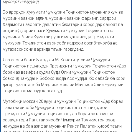
мулоқот намуданд.
Бо Қарорҳои Ҳукумати Ҷумҳурии Тоҷикистон муовини якум ва
муовини вазири адлия, муовини вазири фарҳанг, сардори
Хадамоти назорати давлатии бехатарии корҳо дар саноат ва
соҳаи кӯҳкории назди Ҳукумати Ҷумҳурии Тоҷикистон ва
муовини Раиси Кумитаи рушди маҳали назди Президенти
Ҷумҳурии Тоҷикистон аз ҳисоби кадрҳои соҳибтаҷриба ва
мутахассисони варзида таъин гардиданд.
Дар асоси банди 8 моддаи 69 Конститутсияи Ҷумҳурии
Тоҷикистон пешниҳоди Президенти Ҷумҳурии Тоҷикистон «Дар
бораи аз вазифаи судяи Суди Олии Ҷумҳурии Тоҷикистон
бозхонд намудани Бобохонзода Асомуддин бо сабаби ба кори
дигар гузаштан» ба Маҷлиси миллии Маҷлиси Олии Ҷумҳурии
Тоҷикистон манзур карда шуд.
Мутобиқи моддаи 20 Қонуни Ҷумҳурии Тоҷикистон «Дар бораи
Палатаи ҳисоби Ҷумҳурии Тоҷикистон» пешниҳодҳои
Президенти Ҷумҳурии Тоҷикистон дар бораи аз вазифаи
сараудитори Палатаи ҳисоби Ҷумҳурии Тоҷикистон озод
намудан ва ба вазифаи муовини Раиси Палатаи ҳисоб таъин