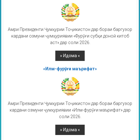
Амри Президенти Ҷумҳурии Тоҷикистон дар бораи баргузор
кардани озмуни ҷумҳуриявии «Фурӯғи субҳи доноӣ китоб
аст» дар соли 2026.
«Илм-фурӯғи маърифат»
Амри Президенти Ҷумҳурии Тоҷикистон дар бораи баргузор
кардани озмуни ҷумҳуриявии «Илм-фурӯғи маърифат» дар
соли 2026.