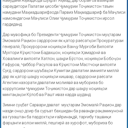
намудани Аҳмадзода Шуҳрат Аҳмад, дар бораи ба вазифаи
сараудитори Палатаи ҳисоби Ҷумҳурии Тоҷикистон таъин
намудани Маҳмадшарифзода Парвиз Маҳмадшариф ба Маҷлиси
намояндагони Маҷлиси Олии Ҷумҳурии Тоҷикистон ирсол
гардиданд.
Дар мувофиқа бо Президенти Ҷумҳурии Тоҷикистон муҳтарам
Эмомалӣ Раҳмон сардорони як қатор раёсатҳои Прокуратураи
генералӣ, Прокуророни ноҳияҳои Ванҷу Мурғоби Вилояти
Мухтори Кӯҳистони Бадахшон, ноҳияҳои Ҳамадонӣ ва
Ховалинги вилояти Хатлон, шаҳри Бӯстон, ноҳияҳои Бобоҷон
Ғафуров, Ҷаббор Расулов ва Кӯҳистони Мастчоҳи вилояти
Суғд, сардорони шуъбаҳои Кумитаи давлатии амнияти миллӣ
дар як қатор шаҳру ноҳияҳои кишвар, сардорони раёсати
Агентии назорати давлатии молиявӣ ва мубориза бо
коррупсияи Ҷумҳурии Тоҷикистон дар шаҳру ноҳияҳои
минтақаҳои Кӯлоб ва Рашт иваз карда шуданд.
Зимни суҳбат Сарвари давлат муҳтарам Эмомалӣ Раҳмон дар
назди онҳо доир ба суръат бахшидан ба раванди рақамикунонӣ
ва гузаштан ба пардохтҳои ғайринақдӣ, тарғибу ташвиқи
фарҳанги волои миллӣ, пешгирӣ аз хурофот, мубориза бо