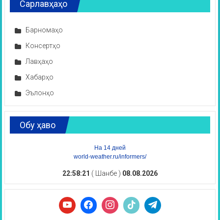
Сарлавҳаҳо
Барномаҳо
Консертҳо
Лавҳаҳо
Хабарҳо
Эълонҳо
Обу ҳаво
На 14 дней
world-weather.ru/informers/
22:58:22
( Шанбе )
08.08.2026