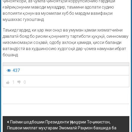
ҷинояткорӣ, аз ҷумла ҷиноятҳои коррупсионию гардиши
ғайриқонунии маводи мухаддир, таъмини адолати судию
волоияти қонун ва муомилаи хуб бо мардум вазифаҳои
мушаххас гузоштанд.
Таъкид гардид, ки ҳар яки онҳо ва умуман ҳамаи хизматчиёни
давлатӣ бояд бо риояи қонунияту тартиботи ҳуқуқӣ, оинномаву
низомномаҳои соҳавӣ, одобу ахлоқи ҳамида, ҳисси баланди
ватандӯстӣ ва худшиносию худогоҳӣ дар ҷомеа намунаи ибрат
бошанд.
437
1
0
Паёми шодбошии Президенти Ҷумҳурии Тоҷикистон,
Пешвои миллат муҳтарам Эмомалӣ Раҳмон бахшида ба