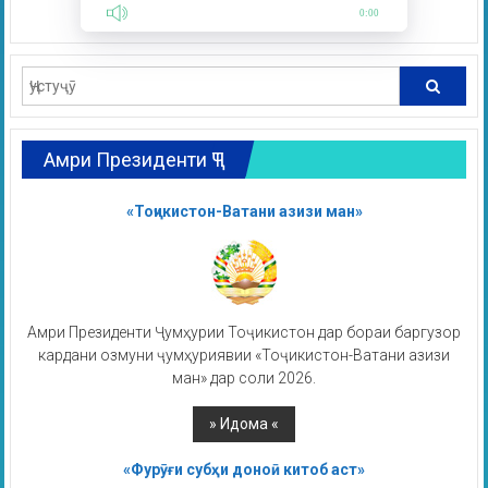
0:00
Амри Президенти ҶТ
«Тоҷикистон-Ватани азизи ман»
Амри Президенти Ҷумҳурии Тоҷикистон дар бораи баргузор
кардани озмуни ҷумҳуриявии «Тоҷикистон-Ватани азизи
ман» дар соли 2026.
«Фурӯғи субҳи доноӣ китоб аст»