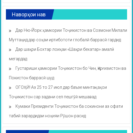
Наворҳои нав
Дар Ню-Йорк ҳамкории Тоҷикистон ва Созмони Милали
Муттаҳид дар соҳаи иртибототи глобалӣ баррасӣ гардид
Дар шаҳри Бохтар лоиҳаи «Шаҳри бехатар» амалӣ
мегардад
Густариши ҳамкории Тоҷикистон бо Чин, Қирғизистон ва
Покистон баррасӣ шуд
ОГОҲӢ! Аз 25 то 27 июл дар баъзе минтақаҳои
Тоҷикистон сар задани сел пешгӯӣ мешавад
Кумаки Президенти Тоҷикистон ба сокинони аз офати
табиӣ зарардидаи ноҳияи Рӯшон расид