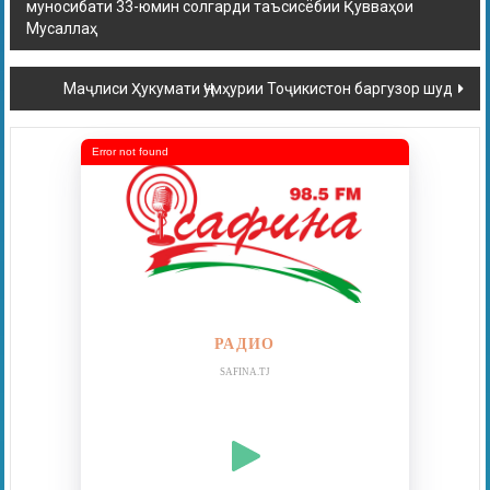
муносибати 33-юмин солгарди таъсисёбии Қувваҳои
Мусаллаҳ
Маҷлиси Ҳукумати Ҷумҳурии Тоҷикистон баргузор шуд
Error not found
РАДИО
SAFINA.TJ