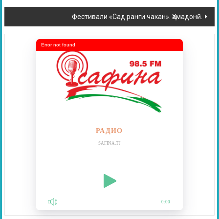
Фестивали «Сад ранги чакан». Ҳамадонӣ.
Error not found
РАДИО
SAFINA.TJ
0:00