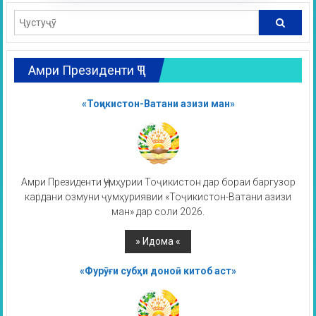
Амри Президенти ҶТ
«Тоҷикистон-Ватани азизи ман»
Амри Президенти Ҷумҳурии Тоҷикистон дар бораи баргузор
кардани озмуни ҷумҳуриявии «Тоҷикистон-Ватани азизи
ман» дар соли 2026.
«Фурӯғи субҳи доноӣ китоб аст»