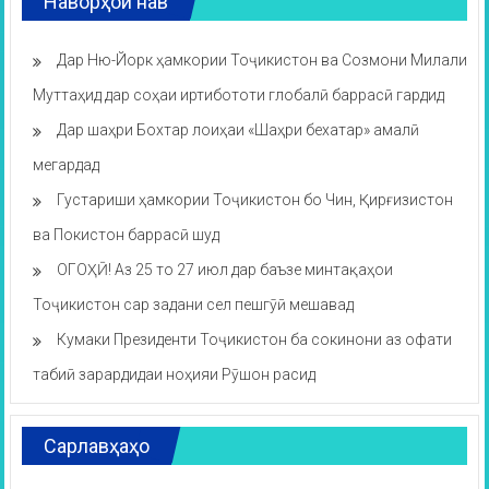
Наворҳои нав
Дар Ню-Йорк ҳамкории Тоҷикистон ва Созмони Милали
Муттаҳид дар соҳаи иртибототи глобалӣ баррасӣ гардид
Дар шаҳри Бохтар лоиҳаи «Шаҳри бехатар» амалӣ
мегардад
Густариши ҳамкории Тоҷикистон бо Чин, Қирғизистон
ва Покистон баррасӣ шуд
ОГОҲӢ! Аз 25 то 27 июл дар баъзе минтақаҳои
Тоҷикистон сар задани сел пешгӯӣ мешавад
Кумаки Президенти Тоҷикистон ба сокинони аз офати
табиӣ зарардидаи ноҳияи Рӯшон расид
Сарлавҳаҳо