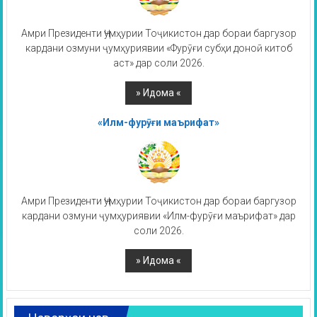
Амри Президенти Ҷумҳурии Тоҷикистон дар бораи баргузор
кардани озмуни ҷумҳуриявии «Фурӯғи субҳи доноӣ китоб
аст» дар соли 2026.
«Илм-фурӯғи маърифат»
Амри Президенти Ҷумҳурии Тоҷикистон дар бораи баргузор
кардани озмуни ҷумҳуриявии «Илм-фурӯғи маърифат» дар
соли 2026.