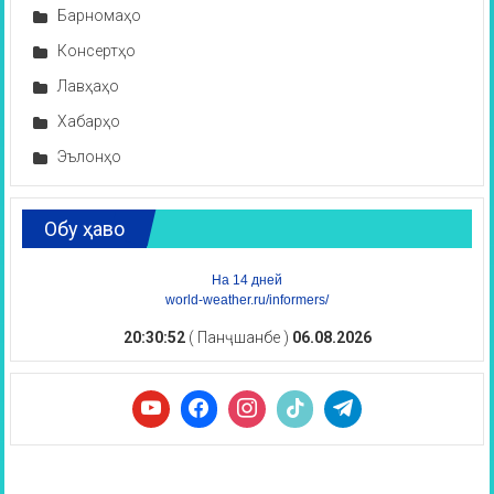
Барномаҳо
Консертҳо
Лавҳаҳо
Хабарҳо
Эълонҳо
Обу ҳаво
На 14 дней
world-weather.ru/informers/
20:30:53
( Панҷшанбе )
06.08.2026