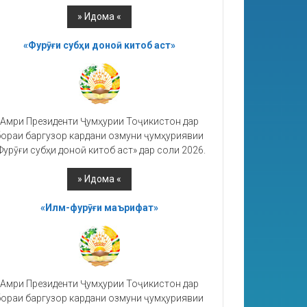
«Фурӯғи субҳи доноӣ китоб аст»
Амри Президенти Ҷумҳурии Тоҷикистон дар
ораи баргузор кардани озмуни ҷумҳуриявии
Фурӯғи субҳи доноӣ китоб аст» дар соли 2026.
«Илм-фурӯғи маърифат»
Амри Президенти Ҷумҳурии Тоҷикистон дар
ораи баргузор кардани озмуни ҷумҳуриявии