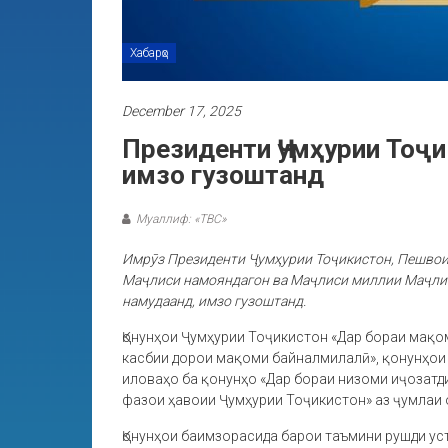
Хабарҳо
December 17, 2025
Президенти Ҷумҳурии Тоҷи
имзо гузоштанд
Муаллиф: «ТВС»
Имрӯз Президенти Ҷумҳурии Тоҷикистон, Пешвои
Маҷлиси намояндагон ва Маҷлиси миллии Маҷлис
намудаанд, имзо гузоштанд.
Қонунҳои Ҷумҳурии Тоҷикистон «Дар бораи мақо
касбии дорои мақоми байналмилалӣ», қонунҳои 
иловаҳо ба қонунҳо «Дар бораи низоми иҷозатди
фазои ҳавоии Ҷумҳурии Тоҷикистон» аз ҷумлаи
Қонунҳои баимзорасида барои таъмини рушди ус