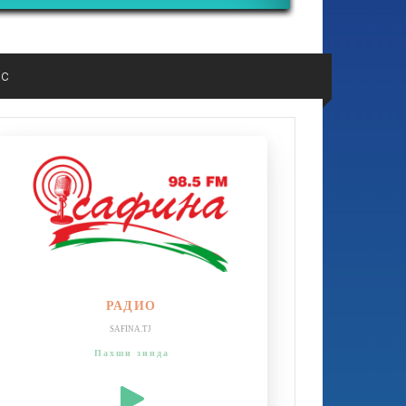
ос
РАДИО
SAFINA.TJ
Пахши зинда