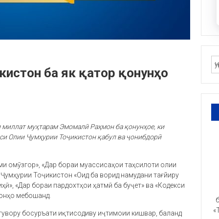
кистон ба як қатор қонунҳо
 миллат муҳтарам Эмомалӣ Раҳмон ба қонунҳое, ки
и Олии Ҷумҳурии Тоҷикистон қабул ва ҷонибдорӣ
ми омӯзгор», «Дар бораи муассисаҳои таҳсилоти олии
Ҷумҳурии Тоҷикистон «Оид ба ворид намудани тағйиру
ҳӣ», «Дар бораи пардохтҳои ҳатмӣ ба буҷет» ва «Кодекси
 онҳо мебошанд.
б
«
тувору босуръати иқтисодиву иҷтимоии кишвар, баланд