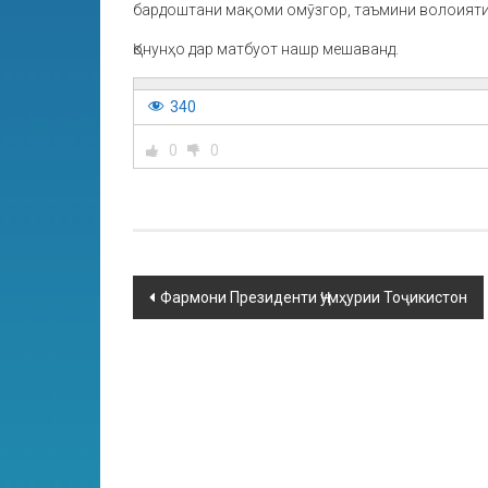
бардоштани мақоми омӯзгор, таъмини волоияти
Қонунҳо дар матбуот нашр мешаванд.
340
0
0
Фармони Президенти Ҷумҳурии Тоҷикистон