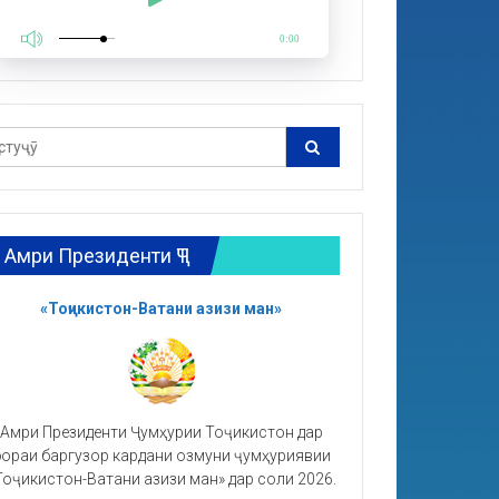
0:00
Амри Президенти ҶТ
«Тоҷикистон-Ватани азизи ман»
Амри Президенти Ҷумҳурии Тоҷикистон дар
ораи баргузор кардани озмуни ҷумҳуриявии
Тоҷикистон-Ватани азизи ман» дар соли 2026.