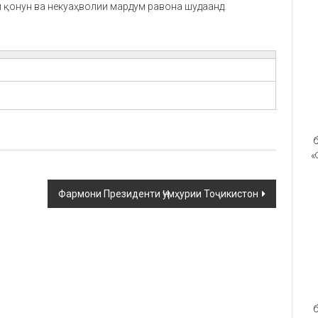
 қонун ва некуаҳволии мардум равона шудаанд.
б
«
Фармони Президенти Ҷумҳурии Тоҷикистон
б