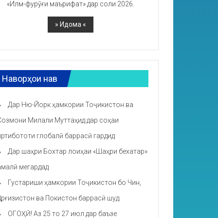
«Илм-фурӯғи маърифат» дар соли 2026.
Наворҳои нав
Дар Ню-Йорк ҳамкории Тоҷикистон ва
Созмони Милали Муттаҳид дар соҳаи
иртибототи глобалӣ баррасӣ гардид
Дар шаҳри Бохтар лоиҳаи «Шаҳри бехатар»
амалӣ мегардад
Густариши ҳамкории Тоҷикистон бо Чин,
Қирғизистон ва Покистон баррасӣ шуд
ОГОҲӢ! Аз 25 то 27 июл дар баъзе