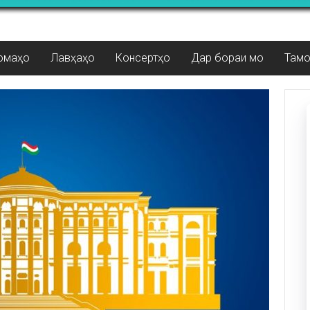
омаҳо
Лавҳаҳо
Консертҳо
Дар бораи мо
Там