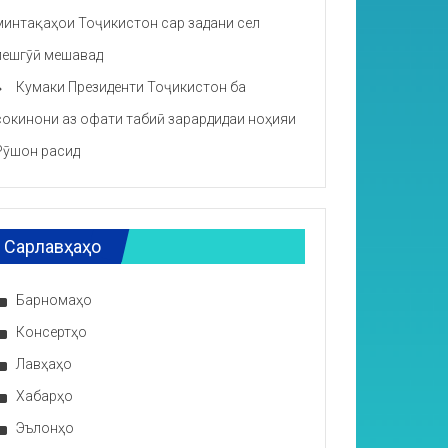
минтақаҳои Тоҷикистон сар задани сел
пешгӯӣ мешавад
Кумаки Президенти Тоҷикистон ба
сокинони аз офати табиӣ зарардидаи ноҳияи
Рӯшон расид
Сарлавҳаҳо
Барномаҳо
Консертҳо
Лавҳаҳо
Хабарҳо
Эълонҳо