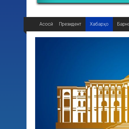
Асосӣ
Президент
Хабарҳо
Барн