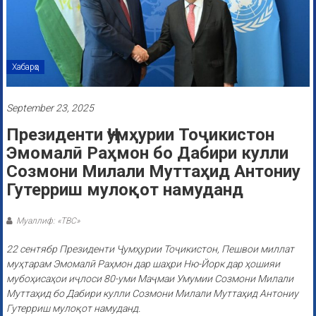
Хабарҳо
September 23, 2025
Президенти Ҷумҳурии Тоҷикистон
Эмомалӣ Раҳмон бо Дабири кулли
Созмони Милали Муттаҳид Антониу
Гутерриш мулоқот намуданд
Муаллиф: «ТВС»
22 сентябр Президенти Ҷумҳурии Тоҷикистон, Пешвои миллат
муҳтарам Эмомалӣ Раҳмон дар шаҳри Ню-Йорк дар ҳошияи
мубоҳисаҳои иҷлоси 80-уми Маҷмаи Умумии Созмони Милали
Муттаҳид бо Дабири кулли Созмони Милали Муттаҳид Антониу
Гутерриш мулоқот намуданд.