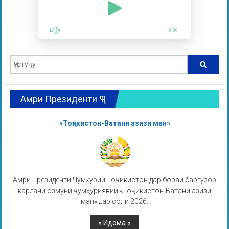
0:00
Амри Президенти ҶТ
«Тоҷикистон-Ватани азизи ман»
Амри Президенти Ҷумҳурии Тоҷикистон дар бораи баргузор
кардани озмуни ҷумҳуриявии «Тоҷикистон-Ватани азизи
ман» дар соли 2026.