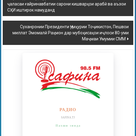
ҷаласаи ғайринавбатии сарони кишварҳои арабӣ ва аъзои
СҲИ иштирок намуданд
Суханронии Президенти Ҷумҳурии Тоҷикистон, Пешвои
миллат Эмомалӣ Раҳмон дар мубоҳисаҳои иҷлоси 80-уми
Маҷмаи Умумии СММ
РАДИО
SAFINA.TJ
Пахши зинда