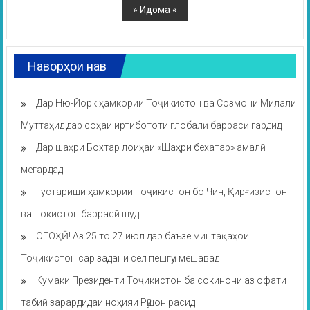
Наворҳои нав
Дар Ню-Йорк ҳамкории Тоҷикистон ва Созмони Милали
Муттаҳид дар соҳаи иртибототи глобалӣ баррасӣ гардид
Дар шаҳри Бохтар лоиҳаи «Шаҳри бехатар» амалӣ
мегардад
Густариши ҳамкории Тоҷикистон бо Чин, Қирғизистон
ва Покистон баррасӣ шуд
ОГОҲӢ! Аз 25 то 27 июл дар баъзе минтақаҳои
Тоҷикистон сар задани сел пешгӯӣ мешавад
Кумаки Президенти Тоҷикистон ба сокинони аз офати
табиӣ зарардидаи ноҳияи Рӯшон расид