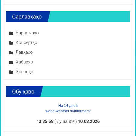
Сарлавҳаҳо
Барномаҳо
Консертҳо
Лавҳаҳо
Хабарҳо
Эълонҳо
Обу ҳаво
На 14 дней
world-weather.ru/informers/
13:35:59
( Душанбе )
10.08.2026