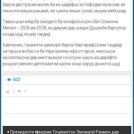
барои дастрасии васеъ ба ин ҳадафҳо истифодаи муассир аз
технологияҳои рақамӣ, аз ҷумла зеҳни сунъӣ, муҳим мебошад.
Таваҷҷуҳи зиёд ба омодагӣ ба конфронсҳои оби Созмони
Милал – 2026 ва 2028, ки дувумӣ дар шаҳри Душанбе баргузор
хоҳад шуд, зоҳир гардид.
Ҳамчунин, тақвияти ҳамкорӣ барои бартарафсозии таҳдиду
хатарҳои вобаста ба терроризму ифротгароӣ, низоъҳои
мусаллаҳона дар минтақаҳои гуногуни ҷаҳон ва дарёфти
роҳҳои сиёсию дипломатии ҳалли онҳо зарур дониста шуд.
503
0
0
Президенти Ҷумҳурии Тоҷикистон Эмомалӣ Раҳмон дар