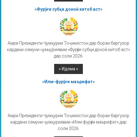
«Фурӯғи субҳи доноӣ китоб аст»
Амри Президенти Ҷумҳурии Тоҷикистон дар бораи баргузор
кардани озмуни ҷумҳуриявии «Фурӯғи субҳи доноӣ китоб аст»
дар соли 2026.
«Илм-фурӯғи маърифат»
Амри Президенти Ҷумҳурии Тоҷикистон дар бораи баргузор
кардани озмуни ҷумҳуриявии «Илм-фурӯғи маърифат» дар
соли 2026.