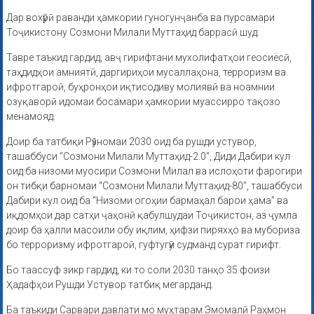
Дар вохӯрӣ раванди ҳамкории гуногунҷанба ва пурсамари
Тоҷикистону Созмони Милали Муттаҳид баррасӣ шуд.
Тавре таъкид гардид, авҷ гирифтани мухолифатҳои геосиёсӣ,
таҳдидҳои амниятӣ, даргириҳои мусаллаҳона, терроризм ва
ифротгароӣ, буҳронҳои иқтисодиву молиявӣ ва ноамнии
озуқаворӣ идомаи босамари ҳамкории муассирро тақозо
менамояд.
Доир ба татбиқи Рӯзномаи 2030 оид ба рушди устувор,
ташаббуси “Созмони Милали Муттаҳид-2.0”, Диди Дабири кул
оид ба низоми муосири Созмони Милал ва ислоҳоти фарогири
он тибқи барномаи “Созмони Милали Муттаҳид-80”, ташаббуси
Дабири кул оид ба “Низоми огоҳии бармаҳал барои ҳама” ва
иқдомҳои дар сатҳи ҷаҳонӣ қабулшудаи Тоҷикистон, аз ҷумла
доир ба ҳалли масоили обу иқлим, ҳифзи пиряхҳо ва мубориза
бо терроризму ифротгароӣ, гуфтугӯи судманд сурат гирифт.
Бо таассуф зикр гардид, ки то соли 2030 танҳо 35 фоизи
Ҳадафҳои Рушди Устувор татбиқ мегарданд.
Ба таъкиди Сарвари давлати мо муҳтарам Эмомалӣ Раҳмон