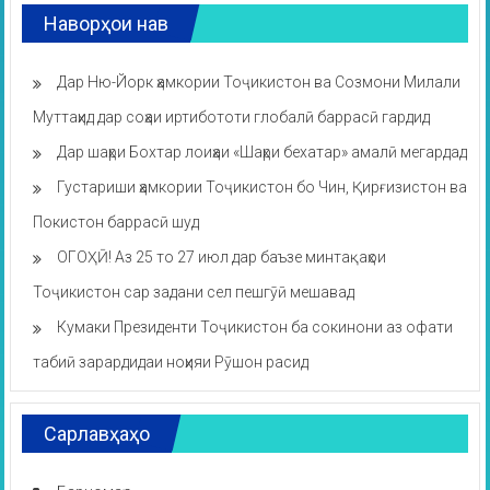
Наворҳои нав
Дар Ню-Йорк ҳамкории Тоҷикистон ва Созмони Милали
Муттаҳид дар соҳаи иртибототи глобалӣ баррасӣ гардид
Дар шаҳри Бохтар лоиҳаи «Шаҳри бехатар» амалӣ мегардад
Густариши ҳамкории Тоҷикистон бо Чин, Қирғизистон ва
Покистон баррасӣ шуд
ОГОҲӢ! Аз 25 то 27 июл дар баъзе минтақаҳои
Тоҷикистон сар задани сел пешгӯӣ мешавад
Кумаки Президенти Тоҷикистон ба сокинони аз офати
табиӣ зарардидаи ноҳияи Рӯшон расид
Сарлавҳаҳо