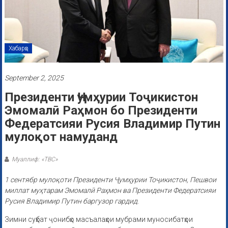
Хабарҳо
September 2, 2025
Президенти Ҷумҳурии Тоҷикистон
Эмомалӣ Раҳмон бо Президенти
Федератсияи Русия Владимир Путин
мулоқот намуданд
Муаллиф: «ТВС»
1 сентябр мулоқоти Президенти Ҷумҳурии Тоҷикистон, Пешвои
миллат муҳтарам Эмомалӣ Раҳмон ва Президенти Федератсияи
Русия Владимир Путин баргузор гардид
.
Зимни суҳбат ҷонибҳо масъалаҳои мубрами муносибатҳои