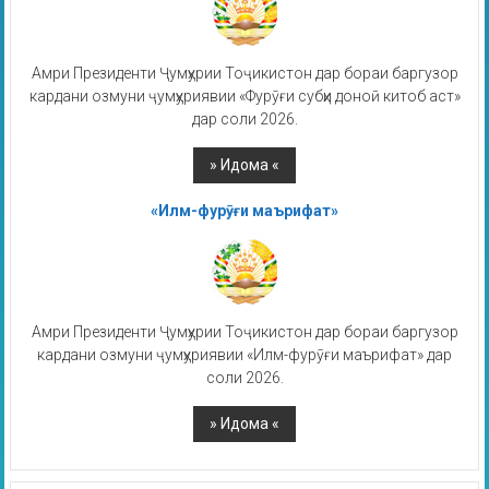
Амри Президенти Ҷумҳурии Тоҷикистон дар бораи баргузор
кардани озмуни ҷумҳуриявии «Фурӯғи субҳи доноӣ китоб аст»
дар соли 2026.
«Илм-фурӯғи маърифат»
Амри Президенти Ҷумҳурии Тоҷикистон дар бораи баргузор
кардани озмуни ҷумҳуриявии «Илм-фурӯғи маърифат» дар
соли 2026.