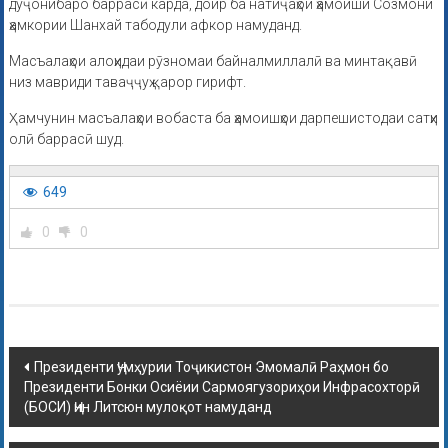
дуҷонибаро баррасӣ карда, доир ба натиҷаҳои ҳамоиши Созмони
ҳамкории Шанхай табодули афкор намуданд.
Масъалаҳои алоҳидаи рӯзномаи байналмиллалӣ ва минтақавӣ
низ мавриди таваҷҷуҳ қарор гирифт.
Ҳамчунин масъалаҳои вобаста ба ҳамоишҳои дарпешистодаи сатҳи
олӣ баррасӣ шуд.
649
0
0
Президенти Ҷумҳурии Тоҷикистон Эмомалӣ Раҳмон бо
Президенти Бонки Осиёии Сармоягузориҳои Инфрасохторӣ
(БОСИ) Ҷин Литсюн мулоқот намуданд