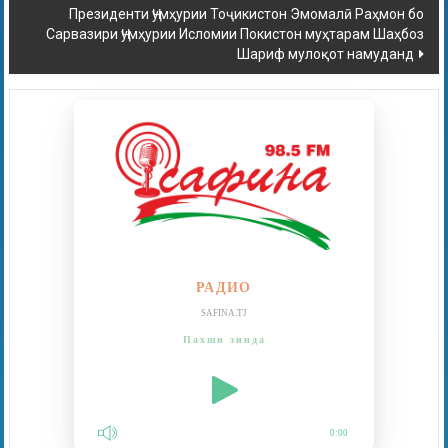
Президенти Ҷумҳурии Тоҷикистон Эмомалӣ Раҳмон бо
Сарвазири Ҷумҳурии Исломии Покистон муҳтарам Шаҳбоз
Шариф мулоқот намуданд
РАДИО
SAFINA.TJ
Пахши зинда
0:00