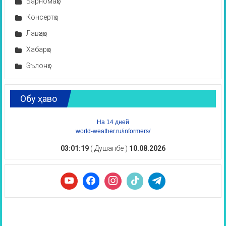
Барномаҳо
Консертҳо
Лавҳаҳо
Хабарҳо
Эълонҳо
Обу ҳаво
На 14 дней
world-weather.ru/informers/
03:01:19
( Душанбе )
10.08.2026