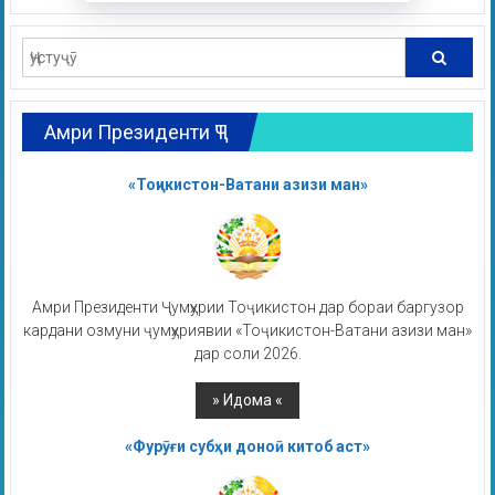
Амри Президенти ҶТ
«Тоҷикистон-Ватани азизи ман»
Амри Президенти Ҷумҳурии Тоҷикистон дар бораи баргузор
кардани озмуни ҷумҳуриявии «Тоҷикистон-Ватани азизи ман»
дар соли 2026.
«Фурӯғи субҳи доноӣ китоб аст»