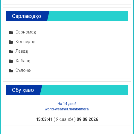
Сарлавҳаҳо
Барномаҳо
Консертҳо
Лавҳаҳо
Хабарҳо
Эълонҳо
Обу ҳаво
На 14 дней
world-weather.ru/informers/
15:03:41
( Якшанбе )
09.08.2026