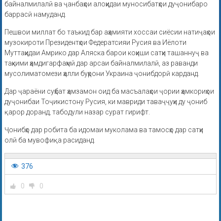
байналмилалӣ ва ҷанбаҳои алоҳидаи муносибатҳои дуҷонибаро
баррасӣ намуданд.
Пешвои миллат бо таъкид бар аҳамияти хоссаи сиёсии натиҷаҳои
музокироти Президентҳои Федератсияи Русия ва Иёлоти
Муттаҳидаи Амрико дар Аляска барои коҳиши сатҳи ташаннуҷ ва
таҳкими ҳамдигарфаҳмӣ дар арсаи байналмилалӣ, аз раванди
мусолиматомези ҳалли буҳрони Украина ҷонибдорӣ карданд.
Дар ҷараёни суҳбат ҳамзамон оид ба масъалаҳои ҷории ҳамкориҳои
дуҷонибаи Тоҷикистону Русия, ки мавриди таваҷҷуҳи ду ҷониб
қарор доранд, табодули назар сурат гирифт.
Ҷонибҳо дар робита ба идомаи муколама ва тамосҳо дар сатҳи
олӣ ба мувофиқа расиданд.
376
0
0