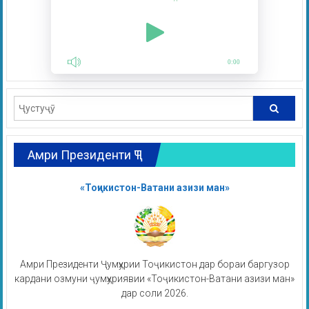
0:00
Амри Президенти ҶТ
«Тоҷикистон-Ватани азизи ман»
Амри Президенти Ҷумҳурии Тоҷикистон дар бораи баргузор
кардани озмуни ҷумҳуриявии «Тоҷикистон-Ватани азизи ман»
дар соли 2026.