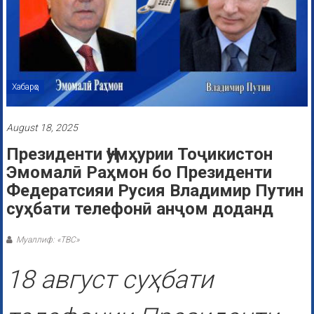
Хабарҳо
August 18, 2025
Президенти Ҷумҳурии Тоҷикистон
Эмомалӣ Раҳмон бо Президенти
Федератсияи Русия Владимир Путин
суҳбати телефонӣ анҷом доданд
Муаллиф: «ТВС»
18 август суҳбати