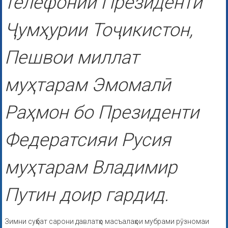
телефонии Президенти
Ҷумҳурии Тоҷикистон,
Пешвои миллат
муҳтарам Эмомалӣ
Раҳмон бо Президенти
Федератсияи Русия
муҳтарам Владимир
Путин доир гардид.
Зимни суҳбат сарони давлатҳо масъалаҳои мубрами рӯзномаи