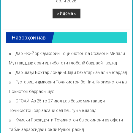
соли 2026.
Наворҳои нав
Дар Ню-Йорк ҳамкории Тоҷикистон ва Созмони Милали
Муттаҳид дар соҳаи иртибототи глобалӣ баррасӣ гардид
Дар шаҳри Бохтар лоиҳаи «Шаҳри бехатар» амалӣ мегардад
Густариши ҳамкории Тоҷикистон бо Чин, Қирғизистон ва
Покистон баррасӣ шуд
ОГОҲӢ! Аз 25 то 27 июл дар баъзе минтақаҳои
Тоҷикистон сар задани сел пешгӯӣ мешавад
Кумаки Президенти Тоҷикистон ба сокинони аз офати
табиӣ зарардидаи ноҳияи Рӯшон расид