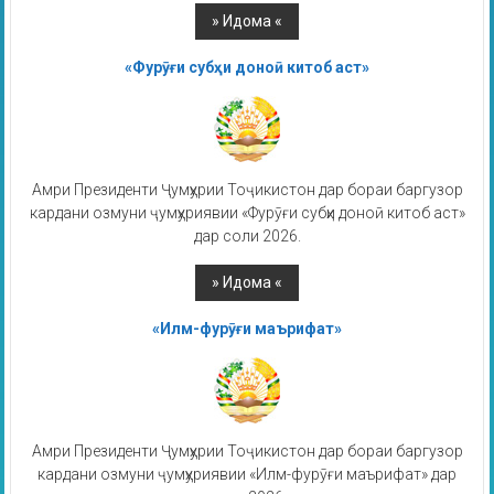
«Фурӯғи субҳи доноӣ китоб аст»
Амри Президенти Ҷумҳурии Тоҷикистон дар бораи баргузор
кардани озмуни ҷумҳуриявии «Фурӯғи субҳи доноӣ китоб аст»
дар соли 2026.
«Илм-фурӯғи маърифат»
Амри Президенти Ҷумҳурии Тоҷикистон дар бораи баргузор
кардани озмуни ҷумҳуриявии «Илм-фурӯғи маърифат» дар