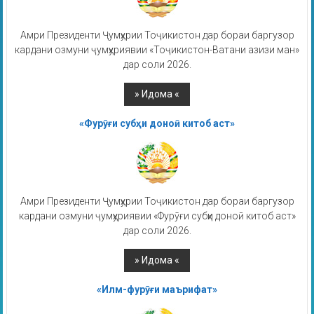
Амри Президенти Ҷумҳурии Тоҷикистон дар бораи баргузор
кардани озмуни ҷумҳуриявии «Тоҷикистон-Ватани азизи ман»
дар соли 2026.
«Фурӯғи субҳи доноӣ китоб аст»
Амри Президенти Ҷумҳурии Тоҷикистон дар бораи баргузор
кардани озмуни ҷумҳуриявии «Фурӯғи субҳи доноӣ китоб аст»
дар соли 2026.
«Илм-фурӯғи маърифат»