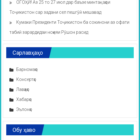
ОГОҲӢ! Аз 25 то 27 июл дар баъзе минтақаҳои
Тоҷикистон сар задани сел пешгӯӣ мешавад
Кумаки Президенти Тоҷикистон ба сокинони аз офати
табиӣ зарардидаи ноҳияи Рӯшон расид
Сарлавҳаҳо
Барномаҳо
Консертҳо
Лавҳаҳо
Хабарҳо
Эълонҳо
Обу ҳаво