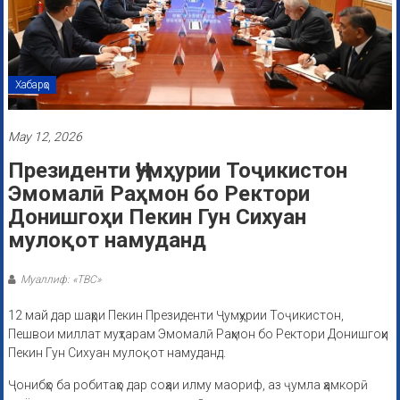
Хабарҳо
May 12, 2026
Президенти Ҷумҳурии Тоҷикистон
Эмомалӣ Раҳмон бо Ректори
Донишгоҳи Пекин Гун Сихуан
мулоқот намуданд
Муаллиф: «ТВС»
12 май дар шаҳри Пекин Президенти Ҷумҳурии Тоҷикистон,
Пешвои миллат муҳтарам Эмомалӣ Раҳмон бо Ректори Донишгоҳи
Пекин Гун Сихуан мулоқот намуданд.
Ҷонибҳо ба робитаҳо дар соҳаи илму маориф, аз ҷумла ҳамкорӣ