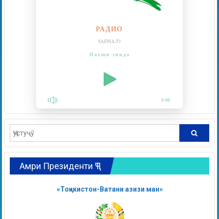
РАДИО
SAFINA.TJ
Пахши зинда
0:00
Амри Президенти ҶТ
«Тоҷикистон-Ватани азизи ман»