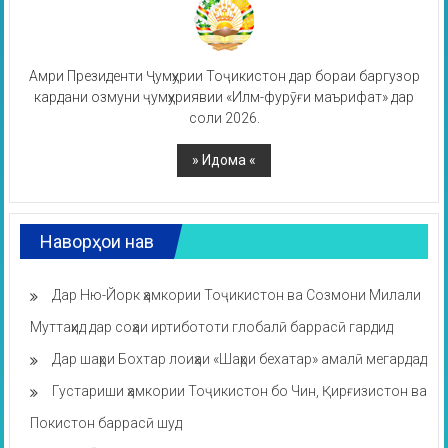
Амри Президенти Ҷумҳурии Тоҷикистон дар бораи баргузор
кардани озмуни ҷумҳуриявии «Илм-фурӯғи маърифат» дар
соли 2026.
Наворҳои нав
Дар Ню-Йорк ҳамкории Тоҷикистон ва Созмони Милали
Муттаҳид дар соҳаи иртибототи глобалӣ баррасӣ гардид
Дар шаҳри Бохтар лоиҳаи «Шаҳри бехатар» амалӣ мегардад
Густариши ҳамкории Тоҷикистон бо Чин, Қирғизистон ва
Покистон баррасӣ шуд