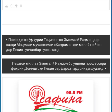
0
0
Президенти Ҷумҳурии Тоҷикистон Эмомалӣ Раҳмон дар
назди Маҷмааи муҷассамаи «Қаҳрамонҳои миллӣ»-и Чин
дар Пекин гулчанбар гузоштанд
Пешвои миллат Эмомалӣ Раҳмон бо унвони профессори
фахрии Донишгоҳи Пекин сарфароз гардонида шуданд