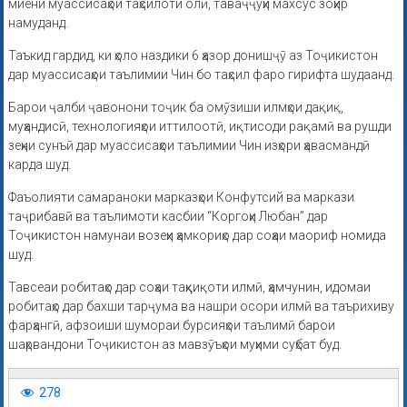
миёни муассисаҳои таҳсилоти олӣ, таваҷҷуҳи махсус зоҳир
намуданд.
Таъкид гардид, ки ҳоло наздики 6 ҳазор донишҷӯ аз Тоҷикистон
дар муассисаҳои таълимии Чин бо таҳсил фаро гирифта шудаанд.
Барои ҷалби ҷавонони тоҷик ба омӯзиши илмҳои дақиқ,
муҳандисӣ, технологияҳои иттилоотӣ, иқтисоди рақамӣ ва рушди
зеҳни сунъӣ дар муассисаҳои таълимии Чин изҳори ҳавасмандӣ
карда шуд.
Фаъолияти самараноки марказҳои Конфутсий ва маркази
таҷрибавӣ ва таълимоти касбии “Коргоҳи Любан” дар
Тоҷикистон намунаи возеҳи ҳамкориҳо дар соҳаи маориф номида
шуд.
Тавсеаи робитаҳо дар соҳаи таҳқиқоти илмӣ, ҳамчунин, идомаи
робитаҳо дар бахши тарҷума ва нашри осори илмӣ ва таърихиву
фарҳангӣ, афзоиши шумораи бурсияҳои таълимӣ барои
шаҳрвандони Тоҷикистон аз мавзӯъҳои муҳими суҳбат буд.
278