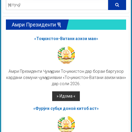
Амри Президенти ҶТ
«Тоҷикистон-Ватани азизи ман»
Амри Президенти Ҷумҳурии Тоҷикистон дар бораи баргузор
кардани озмуни ҷумҳуриявии «Тоҷикистон-Ватани азизи ман»
дар соли 2026.
«Фурӯғи субҳи доноӣ китоб аст»