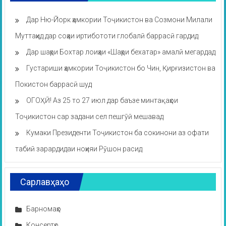
Дар Ню-Йорк ҳамкории Тоҷикистон ва Созмони Милали
Муттаҳид дар соҳаи иртибототи глобалӣ баррасӣ гардид
Дар шаҳри Бохтар лоиҳаи «Шаҳри бехатар» амалӣ мегардад
Густариши ҳамкории Тоҷикистон бо Чин, Қирғизистон ва
Покистон баррасӣ шуд
ОГОҲӢ! Аз 25 то 27 июл дар баъзе минтақаҳои
Тоҷикистон сар задани сел пешгӯӣ мешавад
Кумаки Президенти Тоҷикистон ба сокинони аз офати
табиӣ зарардидаи ноҳияи Рӯшон расид
Сарлавҳаҳо
Барномаҳо
Консертҳо