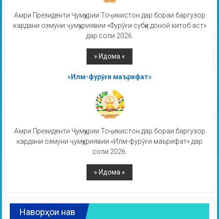
Амри Президенти Ҷумҳурии Тоҷикистон дар бораи баргузор
кардани озмуни ҷумҳуриявии «Фурӯғи субҳи доноӣ китоб аст»
дар соли 2026.
«Илм-фурӯғи маърифат»
Амри Президенти Ҷумҳурии Тоҷикистон дар бораи баргузор
кардани озмуни ҷумҳуриявии «Илм-фурӯғи маърифат» дар
соли 2026.
Наворҳои нав