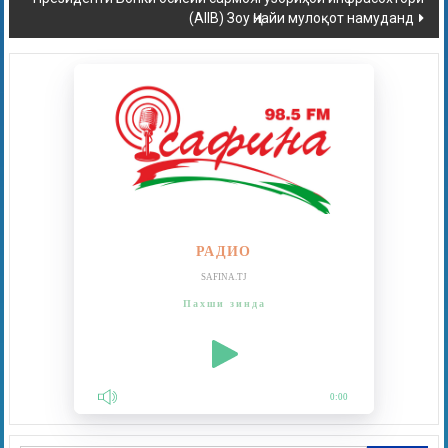
(AIIB) Зоу Ҷиайи мулоқот намуданд
РАДИО
SAFINA.TJ
Пахши зинда
0:00