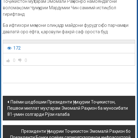
Тоҷикистон муҳтарам Эмомалӣ Раҳмонро намояндагони
воломақоми Ҷумҳурии Мардумии Чин самимӣ истиқбол
гирифтанд.
Ба ифтихори меҳмони олиқадр майдони фурудгоҳ бо парчамҳои
давлатӣ оро ёфта, қаровули фахрӣ саф ороста буд.
172
0
0
Паёми шодбошии Президенти Ҷумҳурии Тоҷикистон,
Пешвои миллат муҳтарам Эмомалӣ Раҳмон ба муносибати
81-умин солгарди Рӯзи ғалаба
Президенти Ҷумҳурии Тоҷикистон Эмомалӣ Раҳмон бо
Президенти Бонки осиёии сармоягузориҳои инфрасохторӣ