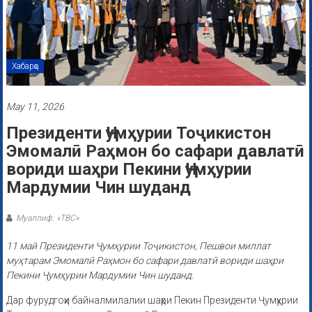
Хабарҳо
May 11, 2026
Президенти Ҷумҳурии Тоҷикистон
Эмомалӣ Раҳмон бо сафари давлатӣ
вориди шаҳри Пекини Ҷумҳурии
Мардумии Чин шуданд
Муаллиф: «ТВС»
11 май Президенти Ҷумҳурии Тоҷикистон, Пешвои миллат
муҳтарам Эмомалӣ Раҳмон бо сафари давлатӣ вориди шаҳри
Пекини Ҷумҳурии Мардумии Чин шуданд.
Дар фурудгоҳи байналмилалии шаҳри Пекин Президенти Ҷумҳурии