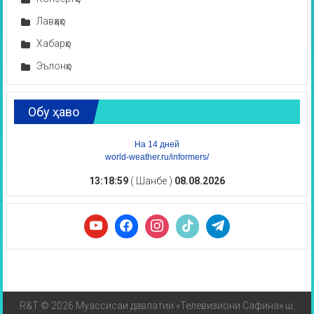
Лавҳаҳо
Хабарҳо
Эълонҳо
Обу ҳаво
На 14 дней
world-weather.ru/informers/
13:18:59
( Шанбе )
08.08.2026
R&T © 2026 Муассисаи давлатии «Телевизиони Сафина» ш.