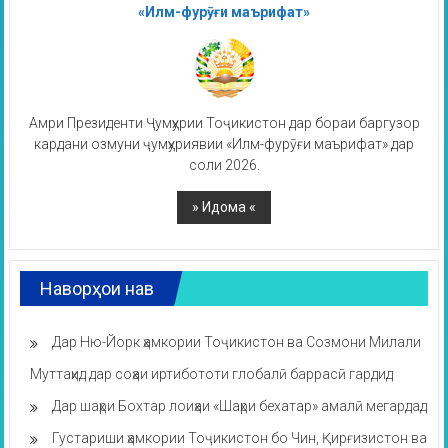
«Илм-фурӯғи маърифат»
Амри Президенти Ҷумҳурии Тоҷикистон дар бораи баргузор
кардани озмуни ҷумҳуриявии «Илм-фурӯғи маърифат» дар
соли 2026.
Наворҳои нав
Дар Ню-Йорк ҳамкории Тоҷикистон ва Созмони Милали
Муттаҳид дар соҳаи иртибототи глобалӣ баррасӣ гардид
Дар шаҳри Бохтар лоиҳаи «Шаҳри бехатар» амалӣ мегардад
Густариши ҳамкории Тоҷикистон бо Чин, Қирғизистон ва