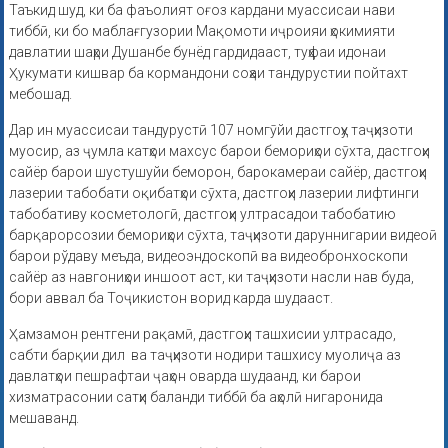
Таъкид шуд, ки ба фаъолият оғоз кардани муассисаи нави
тиббӣ, ки бо маблағгузории Мақомоти иҷроияи ҳокимияти
давлатии шаҳри Душанбе бунёд гардидааст, туҳфаи идонаи
Ҳукумати кишвар ба кормандони соҳаи тандурустии пойтахт
мебошад.
Дар ин муассисаи тандурустӣ 107 номгӯйи дастгоҳу таҷҳизоти
муосир, аз ҷумла катҳои махсус барои бемориҳои сӯхта, дастгоҳи
сайёр барои шустушуйи беморон, барокамераи сайёр, дастгоҳи
лазерии табобати оқибатҳои сӯхта, дастгоҳи лазерии лифтинги
табобативу косметологӣ, дастгоҳи ултрасадои табобатию
барқарорсозии бемориҳои сӯхта, таҷҳизоти даруннигарии видеоӣ
барои рўдаву меъда, видеоэндоскопӣ ва видеобронхоскопи
сайёр аз навгониҳои иншоот аст, ки таҷҳизоти насли нав буда,
бори аввал ба Тоҷикистон ворид карда шудааст.
Ҳамзамон рентгени рақамӣ, дастгоҳи ташхисии ултрасадо,
сабти барқии дил ва таҷҳизоти нодири ташхису муолиҷа аз
давлатҳои пешрафтаи ҷаҳон оварда шудаанд, ки барои
хизматрасонии сатҳи баланди тиббӣ ба аҳолӣ нигаронида
мешаванд.