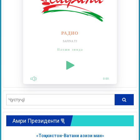
РАДИО
SAFINA.TJ
Пахши зинда
0:00
Амри Президенти ҶТ
«Тоҷикистон-Ватани азизи ман»