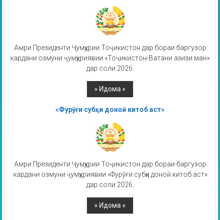
Амри Президенти Ҷумҳурии Тоҷикистон дар бораи баргузор
кардани озмуни ҷумҳуриявии «Тоҷикистон-Ватани азизи ман»
дар соли 2026.
«Фурӯғи субҳи доноӣ китоб аст»
Амри Президенти Ҷумҳурии Тоҷикистон дар бораи баргузор
кардани озмуни ҷумҳуриявии «Фурӯғи субҳи доноӣ китоб аст»
дар соли 2026.