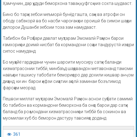
Ҳамчунин, дар ҳудуди беморхона таваққуфгоҳ низ сохта шудааст.
Бино бо тарҳи зебои меъморӣ бунёд гашта, саҳн ва атрофи он
ободу сабзкорӣ ва бо насби чароғакҳои ороишӣ ба симои шаҳри
дилорои Душанбе зебоии тоза зам намудааст.
Табибон ба Роҳбари давлат муҳтарам Эмомалӣ Раҳмон барои
ғамхориҳои доимӣ нисбат ба кормандони соҳаи тандурустӣ изҳори
сипос намуданд.
Бо муҳайё гардидани чунин шароити муосиру сатҳи баланди
хизматрасонии тиббӣ, минбаъд шаҳрвандон метавонанд тамоми
навъҳои ташхису табобати бемориҳоро дар дохили кишвар анҷом
диҳанд, ки ин барои ҳифзи сиҳатии аҳолӣ заминаи боэътимод
фароҳам меорад.
Пешвои миллат муҳтарам Эмомалӣ Раҳмон аснои суҳбати самимӣ
бо табибон ва кормандони беморхона ба онҳо барои дар сатҳи
баланд ба роҳ мондани хизматрасониҳои тиббӣ ба сокинон ва
муомилаи хуб бо беморон дастуру тавсияҳо доданд.
361