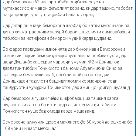
Дар беморхона 62 нафар табиби соҳибтахассус ва
мутахассисони ҷавон фаъолият доранд, ки дар ташхис, табобат
ва ҷарроҳиҳои гуногун таҷрибаи баланд доранд.
Дар дигар ошёнаҳои беморхона шуъбаҳо бо катҳои муолиҷавӣ ва
дигар хизматрасониҳои зарурӣ барои фаъолияти самарабахши
табибон ва истифодаи беморон муҳайё карда шудаанд.
Бо фарох гардидани имкониятҳо дар бинои нави Беморхонаи
клиникии шаҳрии бемориҳои заҳролудшавӣ ва осебҳои сӯхта дар
шаҳри Душанбе кафедраи ҷарроҳии умумии №2-и Донишгоҳи
давлатии тиббии Тоҷикистон ба номи Абуалӣ ибни Сино ва
кафедраи бемориҳои асаб, осебшиносӣ ва ортопедии
Донишкадаи таҳсилоти баъдидипломии кормандони соҳаи
тандурустии Ҷумҳурии Тоҷикистон дар ҳамин ҷо ҷойгир шудаанд.
Дар беморхона гӯшаи гиёҳҳои шифобахш низ ташкил карда
шудааст, ки дар он бо истифода аз ин неъматҳои табиати
Тоҷикистон нушобаҳо омода карда мешаванд.
Беморхона, ҳамчунин, дорои маҷлисгоҳ бо 60 курсӣ ва ошхона бо
108 ҷойи нишаст мебошад.