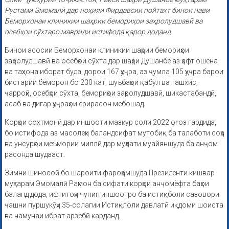
Рустами Эмомалӣ дар ноҳияи Фирдавсии пойтахт бинои нави
Беморхонаи клиникии шаҳрии бемориҳои заҳролудшавӣ ва
осебҳои сӯхтаро мавриди истифода қарор доданд.
Бинои асосии Беморхонаи клиникии шаҳрии бемориҳои
заҳролудшавӣ ва осебҳои сӯхта дар шаҳри Душанбе аз ҳафт ошёна
ва таҳхона иборат буда, дорои 167 ҳуҷра, аз ҷумла 105 ҳуҷра барои
бистарии беморон бо 230 кат, шуъбаҳои қабул ва ташхис,
ҷарроҳӣ, осебҳои сӯхта, бемориҳои заҳролудшавӣ, шикастабандӣ,
асаб ва дигар ҳуҷраҳои ёрирасон мебошад.
Корҳои сохтмонӣ дар иншооти мазкур соли 2022 оғоз гардида,
бо истифода аз масолеҳи баландсифат мутобиқ ба талаботи соҳа
ва унсурҳои меъмории миллӣ дар муҳлати муайяншуда ба анҷом
расонда шудааст.
Зимни шиносоӣ бо шароити фароҳамшуда Президенти кишвар
муҳтарам Эмомалӣ Раҳмон ба сифати корҳои анҷомёфта баҳои
баланд дода, ифтитоҳи чунин иншоотро ба истиқболи сазовори
ҷашни пуршукӯҳи 35-солагии Истиқлоли давлатӣ иқдоми шоиста
ва намунаи ибрат арзёбӣ карданд.