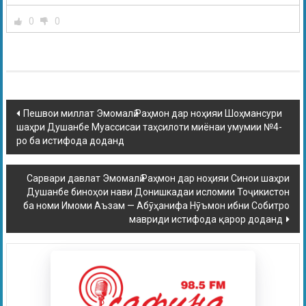
0
0
Пешвои миллат Эмомалӣ Раҳмон дар ноҳияи Шоҳмансури
шаҳри Душанбе Муассисаи таҳсилоти миёнаи умумии №4-
ро ба истифода доданд
Сарвари давлат Эмомалӣ Раҳмон дар ноҳияи Синои шаҳри
Душанбе биноҳои нави Донишкадаи исломии Тоҷикистон
ба номи Имоми Аъзам — Абӯҳанифа Нӯъмон ибни Собитро
мавриди истифода қарор доданд