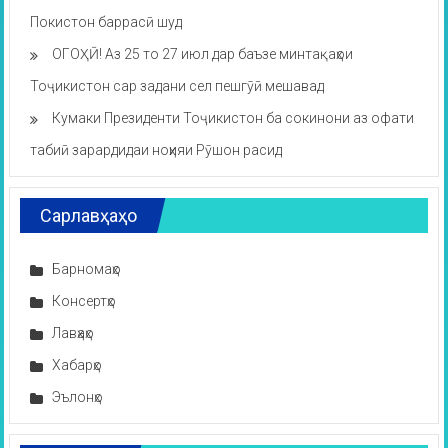
Покистон баррасӣ шуд
ОГОҲӢ! Аз 25 то 27 июл дар баъзе минтақаҳои
Тоҷикистон сар задани сел пешгӯӣ мешавад
Кумаки Президенти Тоҷикистон ба сокинони аз офати
табиӣ зарардидаи ноҳияи Рӯшон расид
Сарлавҳаҳо
Барномаҳо
Консертҳо
Лавҳаҳо
Хабарҳо
Эълонҳо