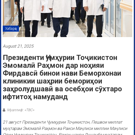
Хабарҳо
August 21, 2025
Президенти Ҷумҳурии Тоҷикистон
Эмомалӣ Раҳмон дар ноҳияи
Фирдавсӣ бинои нави Беморхонаи
клиникии шаҳрии бемориҳои
заҳролудшавӣ ва осебҳои сӯхтаро
ифтитоҳ намуданд
Муаллиф: «ТВС»
21 август Президенти Ҷумҳурии Тоҷикистон, Пешвои миллат
муҳтарам Эмомалӣ Раҳмон ва Раиси Маҷлиси миллии Маҷлиси
Олии Ҷумҳурии Тоҷикистон, Раиси шаҳри Душанбе муҳтарам