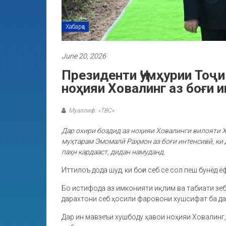
Хабарҳо
June 20, 2026
Президенти Ҷумҳурии Тоҷ
ноҳияи Ховалинг аз боғи 
Муаллиф: «ТВС»
Дар охири боздид аз ноҳияи Ховалинги вилояти 
муҳтарам Эмомалӣ Раҳмон аз боғи интенсивӣ, ки 
паҳн кардааст, дидан намуданд.
Иттилоъ дода шуд, ки боғи себ се сол пеш бунёд
Бо истифода аз имконияти иқлим ва табиати зебо
дарахтони себ ҳосили фаровони хушсифат ба да
Дар ин мавзеъи хушбоду ҳавои ноҳияи Ховалинг