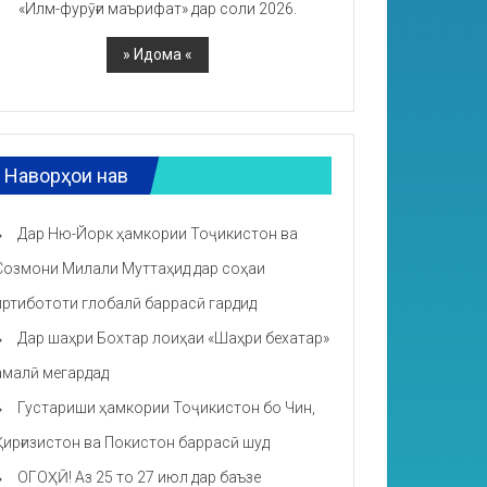
«Илм-фурӯғи маърифат» дар соли 2026.
Наворҳои нав
Дар Ню-Йорк ҳамкории Тоҷикистон ва
Созмони Милали Муттаҳид дар соҳаи
иртибототи глобалӣ баррасӣ гардид
Дар шаҳри Бохтар лоиҳаи «Шаҳри бехатар»
амалӣ мегардад
Густариши ҳамкории Тоҷикистон бо Чин,
Қирғизистон ва Покистон баррасӣ шуд
ОГОҲӢ! Аз 25 то 27 июл дар баъзе