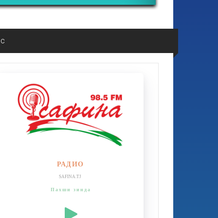
ос
РАДИО
SAFINA.TJ
Пахши зинда