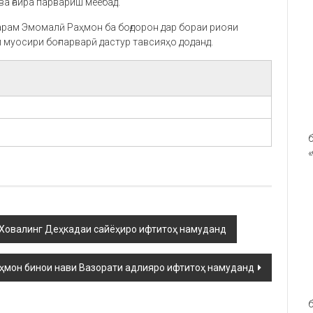
ва ғайра парвариш меёбад.
арам Эмомалӣ Раҳмон ба боғдорон дар бораи риояи
 муосири боғпарварӣ дастур тавсияҳо доданд.
б
«
 Ховалинг Деҳкадаи сайёҳиро ифтитоҳ намуданд
ҳмон бинои нави Вазорати адлияро ифтитоҳ намуданд
б