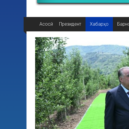
Асосӣ
Президент
Хабарҳо
Барн