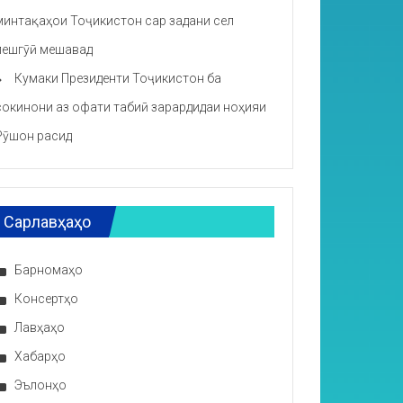
минтақаҳои Тоҷикистон сар задани сел
пешгӯӣ мешавад
Кумаки Президенти Тоҷикистон ба
сокинони аз офати табиӣ зарардидаи ноҳияи
Рӯшон расид
Сарлавҳаҳо
Барномаҳо
Консертҳо
Лавҳаҳо
Хабарҳо
Эълонҳо