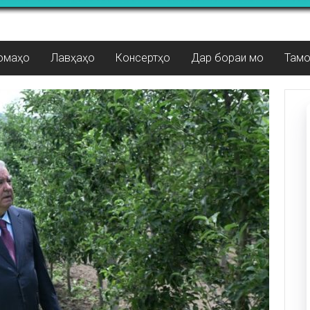
омаҳо
Лавҳаҳо
Консертҳо
Дар бораи мо
Там