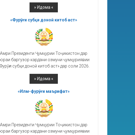
«Фурӯғи субҳи доноӣ китоб аст»
Амри Президенти Ҷумҳурии Тоҷикистон дар
ораи баргузор кардани озмуни ҷумҳуриявии
Фурӯғи субҳи доноӣ китоб аст» дар соли 2026.
«Илм-фурӯғи маърифат»
Амри Президенти Ҷумҳурии Тоҷикистон дар
ораи баргузор кардани озмуни ҷумҳуриявии