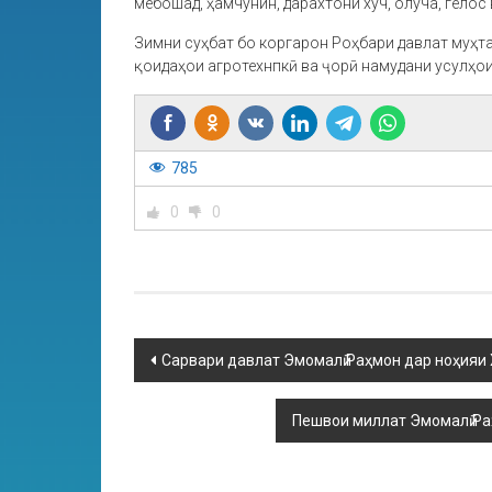
мебошад, ҳамчунин, дарахтони хуч, олуча, гелос 
Зимни суҳбат бо коргарон Роҳбари давлат муҳт
қоидаҳои агротехнпкӣ ва ҷорӣ намудани усулҳои
785
0
0
Сарвари давлат Эмомалӣ Раҳмон дар ноҳияи
Пешвои миллат Эмомалӣ Ра