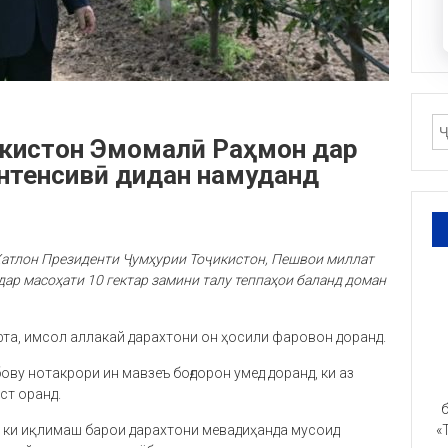
икистон Эмомалӣ Раҳмон дар
интенсивӣ дидан намуданд
Хатлон Президенти Ҷумҳурии Тоҷикистон, Пешвои миллат
дар масоҳати 10 гектар замини талу теппаҳои баланд доман
 ёфта, имсол аллакай дарахтони он ҳосили фаровон доранд.
ву нотакрори ин мавзеъ боғдорон умед доранд, ки аз
ст оранд.
б
, ки иқлимаш барои дарахтони мевадиҳанда мусоид
«