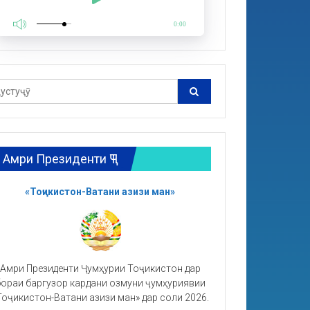
0:00
Амри Президенти ҶТ
«Тоҷикистон-Ватани азизи ман»
Амри Президенти Ҷумҳурии Тоҷикистон дар
ораи баргузор кардани озмуни ҷумҳуриявии
Тоҷикистон-Ватани азизи ман» дар соли 2026.