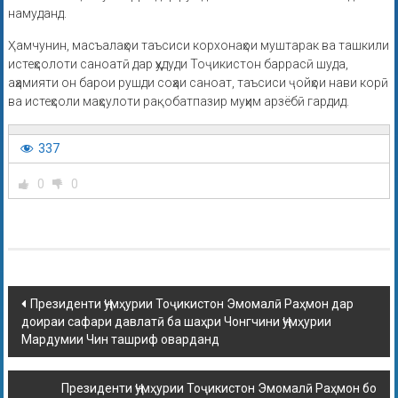
намуданд.
Ҳамчунин, масъалаҳои таъсиси корхонаҳои муштарак ва ташкили
истеҳсолоти саноатӣ дар ҳудуди Тоҷикистон баррасӣ шуда,
аҳамияти он барои рушди соҳаи саноат, таъсиси ҷойҳои нави корӣ
ва истеҳсоли маҳсулоти рақобатпазир муҳим арзёбӣ гардид.
337
0
0
Президенти Ҷумҳурии Тоҷикистон Эмомалӣ Раҳмон дар
доираи сафари давлатӣ ба шаҳри Чонгчини Ҷумҳурии
Мардумии Чин ташриф оварданд
Президенти Ҷумҳурии Тоҷикистон Эмомалӣ Раҳмон бо