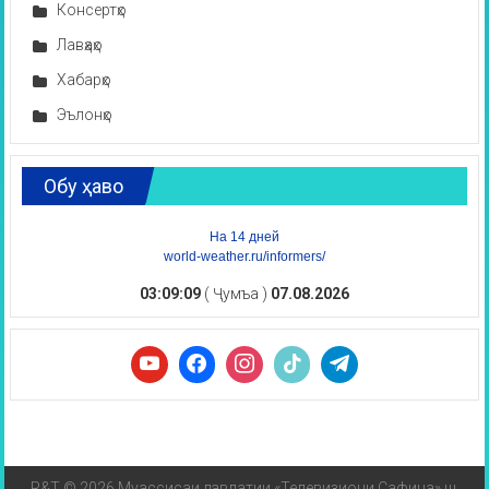
Консертҳо
Лавҳаҳо
Хабарҳо
Эълонҳо
Обу ҳаво
На 14 дней
world-weather.ru/informers/
03:09:10
( Ҷумъа )
07.08.2026
R&T © 2026 Муассисаи давлатии «Телевизиони Сафина» ш.