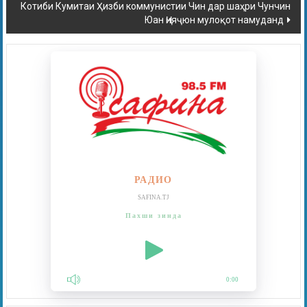
Котиби Кумитаи Ҳизби коммунистии Чин дар шаҳри Чунчин
Юан Ҷияҷюн мулоқот намуданд
РАДИО
SAFINA.TJ
Пахши зинда
0:00