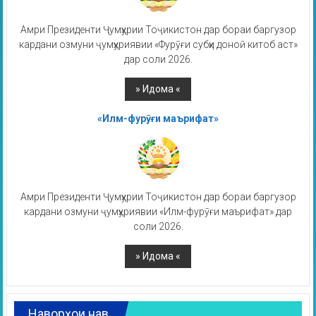
Амри Президенти Ҷумҳурии Тоҷикистон дар бораи баргузор
кардани озмуни ҷумҳуриявии «Фурӯғи субҳи доноӣ китоб аст»
дар соли 2026.
«Илм-фурӯғи маърифат»
Амри Президенти Ҷумҳурии Тоҷикистон дар бораи баргузор
кардани озмуни ҷумҳуриявии «Илм-фурӯғи маърифат» дар
соли 2026.
Наворҳои нав