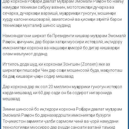
Дар корхона Роҳбари давлат муҳтарам Эмомалӣ Раҳмон бо навъу
намудҳои техникаи сабуку вазнин, мототсиклҳои дучарха ва
сечарха, дучархаҳои варзишӣ, муҳаррикҳои гуногун, мошинҳои
хурду калони кишоварзӣ, авиатсионӣ ва қисмҳои эҳтиётӣ барои
техникаҳои мухталиф шинос шуданд.
Намояндагони ширкат ба Президенти кишвар муҳтарам Эмомалӣ
Раҳмон, ҳамчунин, дар бораи хатҳои муосири истеҳсолӣ, иқтидору
имкониятҳои корхона ва нақшаҳои ҳамкорӣ бо дигар кишварҳои
олам маълумот доданд.
Иттилоъ дода шуд, ки корхонаи Зонгшен (Zonsen) яке аз
ширкатҳои пешсафи Чин дар соҳаи мошинсозӣ буда, маҳсулоташ
ба даҳҳо кишвари ҷаҳон содир мешавад.
Дар корхона дар як сол 20 миллион муҳаррики гуногун истеҳсол
карда мешавад, ки 60 дар сади он ба содирот нигаронида
мешавад.
Зимни шиносоӣ бо иқтидори корхона Роҳбари давлат муҳтарам
Эмомалӣ Раҳмон бо дарназардошти имкониятҳои бузурги
Тоҷикистон аҳамияти ҷалби сармояи чинӣ ва ҷорӣ намудани
технологияҳои муосирро дар рушди саноати ватанӣ таъкид