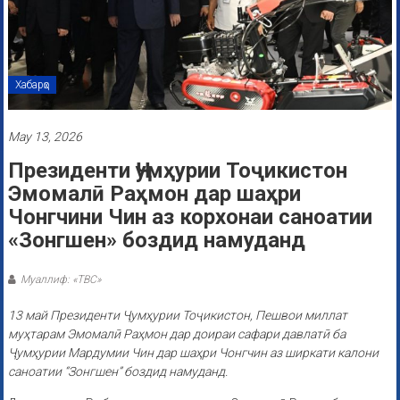
Хабарҳо
May 13, 2026
Президенти Ҷумҳурии Тоҷикистон
Эмомалӣ Раҳмон дар шаҳри
Чонгчини Чин аз корхонаи саноатии
«Зонгшен» боздид намуданд
Муаллиф: «ТВС»
13 май Президенти Ҷумҳурии Тоҷикистон, Пешвои миллат
муҳтарам Эмомалӣ Раҳмон дар доираи сафари давлатӣ ба
Ҷумҳурии Мардумии Чин дар шаҳри Чонгчин аз ширкати калони
саноатии “Зонгшен” боздид намуданд.