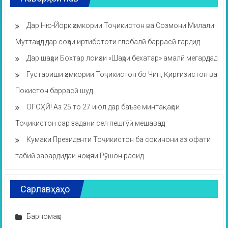
Дар Ню-Йорк ҳамкории Тоҷикистон ва Созмони Милали
Муттаҳид дар соҳаи иртибототи глобалӣ баррасӣ гардид
Дар шаҳри Бохтар лоиҳаи «Шаҳри бехатар» амалӣ мегардад
Густариши ҳамкории Тоҷикистон бо Чин, Қирғизистон ва
Покистон баррасӣ шуд
ОГОҲӢ! Аз 25 то 27 июл дар баъзе минтақаҳои
Тоҷикистон сар задани сел пешгӯӣ мешавад
Кумаки Президенти Тоҷикистон ба сокинони аз офати
табиӣ зарардидаи ноҳияи Рӯшон расид
Сарлавҳаҳо
Барномаҳо