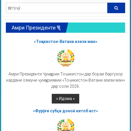
Амри Президенти ҶТ
«Тоҷикистон-Ватани азизи ман»
Амри Президенти Ҷумҳурии Тоҷикистон дар бораи баргузор
кардани озмуни ҷумҳуриявии «Тоҷикистон-Ватани азизи ман»
дар соли 2026.
«Фурӯғи субҳи доноӣ китоб аст»