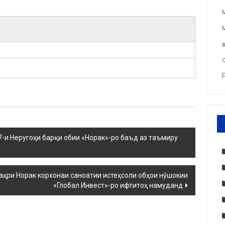
-и Неругоҳи барқи обии «Норак»-ро баъд аз таъмиру
ҳри Норак корхонаи саноатии истеҳсоли обҳои нӯшокии
«Глобал Инвест»-ро ифтитоҳ намуданд