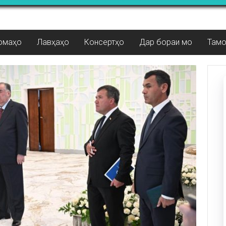
омаҳо
Лавҳаҳо
Консертҳо
Дар бораи мо
Там