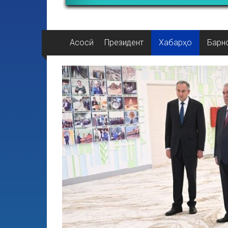
Асосӣ
Президент
Хабарҳо
Барн