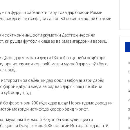
ум ва фурӯши сабзавоти тару тоза дар бозори Рамзи
лозода ифтитоҳ ёфт, ки дар он 80 сокини маҳаллӣ бо ҷойи
и сохтмони иншооти ҳукуматии Дастгоҳи иҷроияи
аст, ки рушди футболи кишвар ва омавигардонии варзиш
и Дӯкон дар ҷамоати деҳоти Дӯконӣ аз ҷониби соҳибкори
дори истеҳсолии коргоҳ 40 метри мукааб дар як рӯз буда,
мегардад.
истироҳатӣ ва сайёҳӣ, ки дар соҳили зебоманзари дарёи
ҳ барои қабули зиёда аз сад кас дар як вақт пешбинӣ
и хуб хоҳанд шуд.
бо фарогирии 900 кӯдак дар шаҳри Норак идома дорад, ки
истон мавриди истифода қарор хоҳанд гирифт.
т муҳтарам Эмомалӣ Раҳмон ба масъулин ҷиҳати
 ба ҷашни бузурги миллӣ 35-солагии Истиқлоли давлатӣ