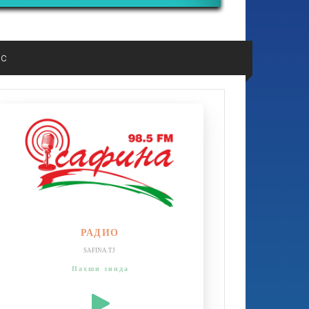
ос
РАДИО
SAFINA.TJ
Пахши зинда