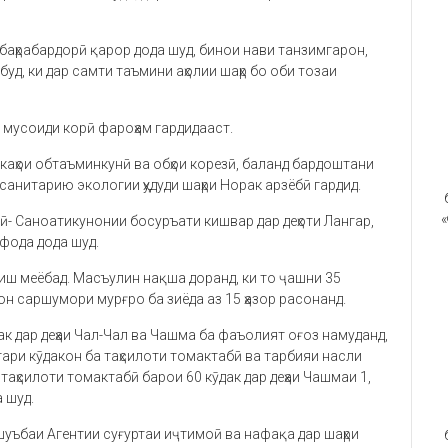
баҳрабардорӣ қарор дода шуд, бинои нави танзимгарон,
д, ки дар самти таъмини аҳолии шаҳр бо оби тозаи
 мусоиди корӣ фароҳам гардидааст.
аҳои обтаъминкунӣ ва обҳои корезӣ, баланд бардоштани
санитарию экологии ҳудуди шаҳри Норак арзёбӣ гардид.
«
ӣ- Саноатикунонии босуръати кишвар дар деҳоти Лангар,
фода дода шуд.
риш меёбад. Масъулин нақша доранд, ки то ҷашни 35
н саршумори мурғро ба зиёда аз 15 ҳазор расонанд.
к дар деҳаи Чал-Чал ва Чашма ба фаъолият оғоз намуданд,
ари кӯдакон ба таҳсилоти томактабӣ ва тарбияи насли
таҳсилоти томактабӣ барои 60 кӯдак дар деҳаи Чашмаи 1,
 шуд.
уъбаи Агентии суғуртаи иҷтимоӣ ва нафақа дар шаҳри