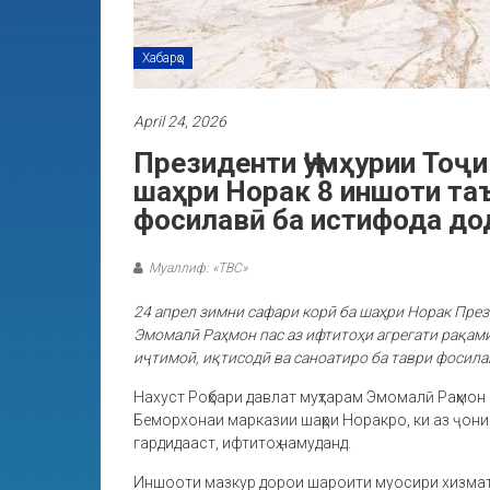
Хабарҳо
April 24, 2026
Президенти Ҷумҳурии Тоҷ
шаҳри Норак 8 иншоти таъ
фосилавӣ ба истифода до
Муаллиф: «ТВС»
24 апрел зимни сафари корӣ ба шаҳри Норак Пре
Эмомалӣ Раҳмон пас аз ифтитоҳи агрегати рақам
иҷтимоӣ, иқтисодӣ ва саноатиро ба таври фосил
Нахуст Роҳбари давлат муҳтарам Эмомалӣ Раҳмон
Беморхонаи марказии шаҳри Норакро, ки аз ҷони
гардидааст, ифтитоҳ намуданд.
Иншооти мазкур дорои шароити муосири хизматр