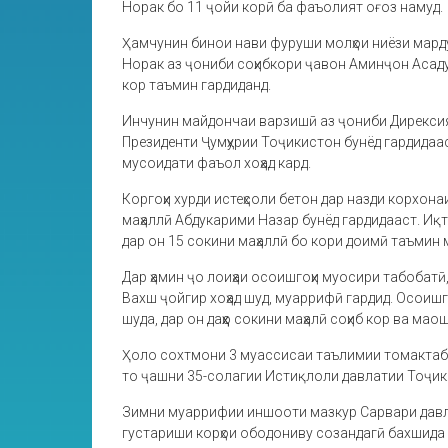
Норак бо 11 ҷойи корӣ ба фаъолият оғоз намуд.
Ҳамчунин бинои нави фуруши молҳои ниёзи мард
Норак аз ҷониби соҳибкори ҷавон Аминҷон Асадул
кор таъмин гардиданд.
Инчунин майдончаи варзишӣ аз ҷониби Дирексия
Президенти Ҷумҳурии Тоҷикистон бунёд гардида
мусоидати фаъол хоҳад кард.
Коргоҳи хурди истеҳсоли бетон дар назди корхона
маҳаллӣ Абдукарими Назар бунёд гардидааст. Иқти
дар он 15 сокини маҳаллӣ бо кори доимӣ таъмин 
Дар ҳамин ҷо лоиҳаи осоишгоҳи муосири табобатӣ, 
Вахш ҷойгир хоҳад шуд, муаррифӣ гардид. Осоишго
шуда, дар он даҳҳо сокини маҳалӣ соҳиб кор ва маош
Ҳоло сохтмони 3 муассисаи таълимии томактабӣ 
то ҷашни 35-солагии Истиқлоли давлатии Тоҷик
Зимни муаррифии иншооти мазкур Сарвари давла
густариши корҳои ободониву созандагӣ бахшида