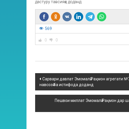
дастуру тавсияҳо доданд.
569
0
0
Сарвари давлат Эмомалӣ Раҳмон агрегати №7
навсозӣ ба истифода доданд
Пешвои миллат Эмомалӣ Раҳмон дар ша