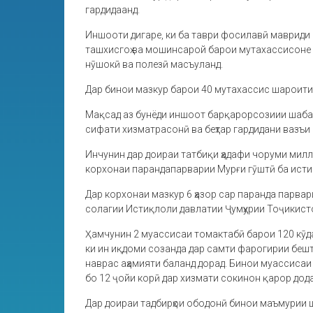
гардидаанд.
Иншооти дигаре, ки ба таври фосилавӣ мавриди 
ташхисгоҳ ва мошинсарой барои мутахассисоне бу
нӯшокӣ ва полезӣ масъуланд.
Дар бинои мазкур барои 40 мутахассис шароити
Мақсад аз бунёди иншоот барқарорсозиии шабак
сифати хизматрасонӣ ва беҳтар гардидани вазъи 
Инчунин дар доираи татбиқи ҳадафи чоруми милл
корхонаи парандапарварии Мурғи гӯштӣ ба исти
Дар корхонаи мазкур 6 ҳазор сар паранда парва
солагии Истиқлоли давлатии Ҷумҳурии Тоҷикисто
Ҳамчунин 2 муассисаи томактабӣ барои 120 кӯда
ки ин иқдоми созанда дар самти фарогирии бешт
наврас аҳамияти баланд дорад. Бинои муассисаи 
бо 12 ҷойи корӣ дар хизмати сокинон қарор дода
Дар доираи тадбирҳои ободонӣ бинои маъмурии ш