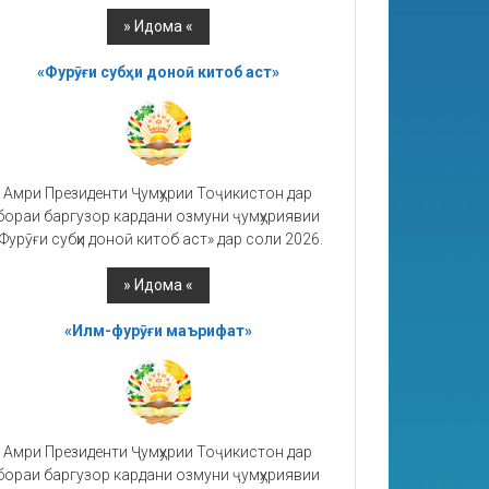
«Фурӯғи субҳи доноӣ китоб аст»
Амри Президенти Ҷумҳурии Тоҷикистон дар
бораи баргузор кардани озмуни ҷумҳуриявии
Фурӯғи субҳи доноӣ китоб аст» дар соли 2026.
«Илм-фурӯғи маърифат»
Амри Президенти Ҷумҳурии Тоҷикистон дар
бораи баргузор кардани озмуни ҷумҳуриявии