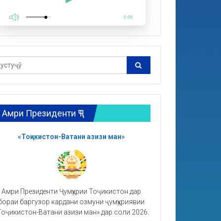
0:00
Амри Президенти ҶТ
«Тоҷикистон-Ватани азизи ман»
Амри Президенти Ҷумҳурии Тоҷикистон дар
бораи баргузор кардани озмуни ҷумҳуриявии
Тоҷикистон-Ватани азизи ман» дар соли 2026.