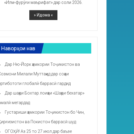
«Илм-фурӯғи маърифат» дар соли 2026.
Наворҳои нав
Дар Ню-Йорк ҳамкории Тоҷикистон ва
Созмони Милали Муттаҳид дар соҳаи
иртибототи глобалӣ баррасӣ гардид
Дар шаҳри Бохтар лоиҳаи «Шаҳри бехатар»
амалӣ мегардад
Густариши ҳамкории Тоҷикистон бо Чин,
Қирғизистон ва Покистон баррасӣ шуд
ОГОҲӢ! Аз 25 то 27 июл дар баъзе