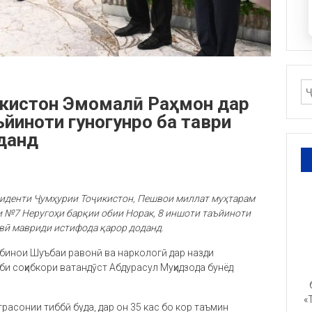
икистон Эмомалӣ Раҳмон дар
йиноти гуногунро ба таври
данд
зиденти Ҷумҳурии Тоҷикистон, Пешвои миллат муҳтарам
и №7 Неругоҳи барқии обии Норак, 8 иншоти таъйиноти
авӣ мавриди истифода қарор доданд
.
 бинои Шуъбаи равонӣ ва наркологӣ дар назди
би соҳибкори ватандӯст Абдурасул Муҳидзода бунёд
«
асонии тиббӣ буда, дар он 35 кас бо кор таъмин