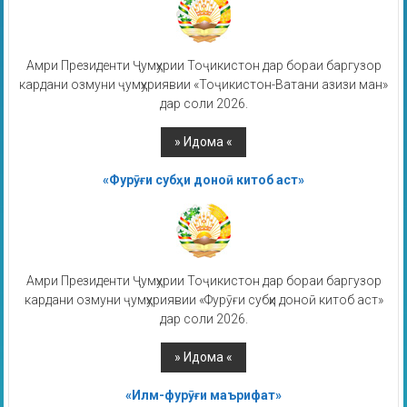
Амри Президенти Ҷумҳурии Тоҷикистон дар бораи баргузор
кардани озмуни ҷумҳуриявии «Тоҷикистон-Ватани азизи ман»
дар соли 2026.
«Фурӯғи субҳи доноӣ китоб аст»
Амри Президенти Ҷумҳурии Тоҷикистон дар бораи баргузор
кардани озмуни ҷумҳуриявии «Фурӯғи субҳи доноӣ китоб аст»
дар соли 2026.
«Илм-фурӯғи маърифат»