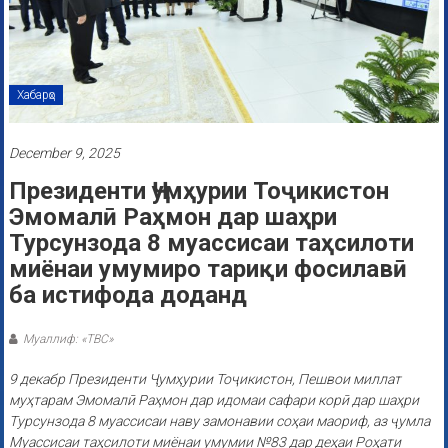
Хабарҳо
December 9, 2025
Президенти Ҷумҳурии Тоҷикистон
Эмомалӣ Раҳмон дар шаҳри
Турсунзода 8 муассисаи таҳсилоти
миёнаи умумиро тариқи фосилавӣ
ба истифода доданд
Муаллиф: «ТВС»
9 декабр Президенти Ҷумҳурии Тоҷикистон, Пешвои миллат
муҳтарам Эмомалӣ Раҳмон дар идомаи сафари корӣ дар шаҳри
Турсунзода 8 муассисаи наву замонавии соҳаи маориф, аз ҷумла
Муассисаи таҳсилоти миёнаи умумии №83 дар деҳаи Роҳати