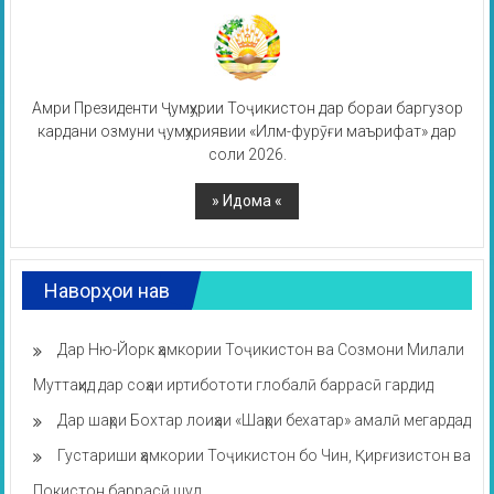
Амри Президенти Ҷумҳурии Тоҷикистон дар бораи баргузор
кардани озмуни ҷумҳуриявии «Илм-фурӯғи маърифат» дар
соли 2026.
Наворҳои нав
Дар Ню-Йорк ҳамкории Тоҷикистон ва Созмони Милали
Муттаҳид дар соҳаи иртибототи глобалӣ баррасӣ гардид
Дар шаҳри Бохтар лоиҳаи «Шаҳри бехатар» амалӣ мегардад
Густариши ҳамкории Тоҷикистон бо Чин, Қирғизистон ва
Покистон баррасӣ шуд