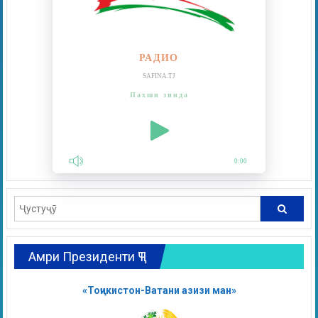
РАДИО
SAFINA.TJ
Пахши зинда
0:00
Амри Президенти ҶТ
«Тоҷикистон-Ватани азизи ман»