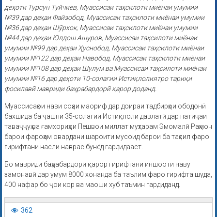
деҳоти Турсун Туйчиев, Муассисаи таҳсилоти миёнаи умумии
№39 дар деҳаи Файзобод, Муассисаи таҳсилоти миёнаи умумии
№36 дар деҳаи Шӯрхок, Муассисаи таҳсилоти миёнаи умумии
№44 дар деҳаи Юлдош Ашуров, Муассисаи таҳсилоти миёнаи
умумии №99 дар деҳаи Ҳуснобод, Муассисаи таҳсилоти миёнаи
умумии №122 дар деҳаи Навобод, Муассисаи таҳсилоти миёнаи
умумии №108 дар деҳаи Шулум ва Муассисаи таҳсилоти миёнаи
умумии №16 дар деҳоти 10-солагии Истиқлолиятро тариқи
фосилавӣ мавриди баҳрабардорӣ қарор доданд.
Муассисаҳои нави соҳаи маориф дар доираи тадбирҳои ободонӣ
бахшида ба ҷашни 35-солагии Истиқлоли давлатӣ дар натиҷаи
таваҷҷуҳ ва ғамхориҳои Пешвои миллат муҳтарам Эмомалӣ Раҳмон
барои фароҳам овардани шароити мусоид барои ба таҳсил фаро
гирифтани насли наврас бунёд гардидааст.
Бо мавриди баҳрабардорӣ қарор гирифтани иншооти наву
замонавӣ дар умум 8000 хонанда ба таълим фаро гирифта шуда,
400 нафар бо ҷои кор ва маоши хуб таъмин гардиданд.
362