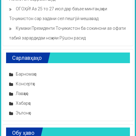
ОГОҲӢ! Аз 25 то 27 июл дар баъзе минтақаҳои
Тоҷикистон сар задани сел пешгӯӣ мешавад
Кумаки Президенти Тоҷикистон ба сокинони аз офати
табиӣ зарардидаи ноҳияи Рӯшон расид
Сарлавҳаҳо
Барномаҳо
Консертҳо
Лавҳаҳо
Хабарҳо
Эълонҳо
Обу ҳаво