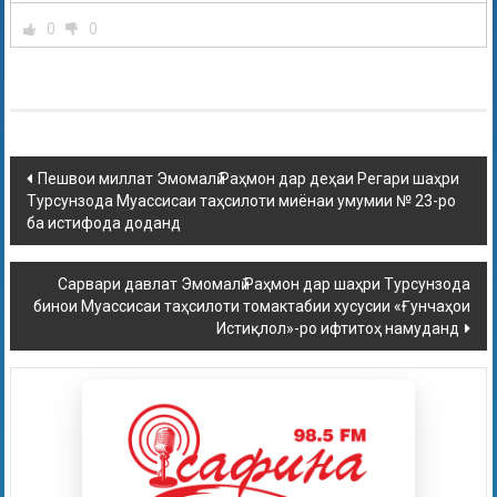
0
0
Пешвои миллат Эмомалӣ Раҳмон дар деҳаи Регари шаҳри
Турсунзода Муассисаи таҳсилоти миёнаи умумии № 23-ро
ба истифода доданд
Сарвари давлат Эмомалӣ Раҳмон дар шаҳри Турсунзода
бинои Муассисаи таҳсилоти томактабии хусусии «Ғунчаҳои
Истиқлол»-ро ифтитоҳ намуданд