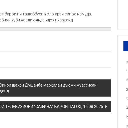
ст барои ин ташаббуси воло арзи сипос намуда,
бияи хуби насли оянда ҳидоят карданд.
 Синои шаҳри Душанбе марҳилаи дуюми муассисаи
уданд
И ТЕЛЕВИЗИОНИ “САФИНА” БАРОИ ПАГОҲ, 16.08.2025.