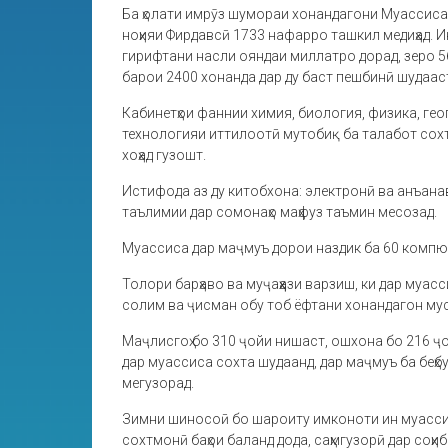
Ба ҳолати имрӯз шумораи хонандагони Муассиса
ноҳияи Фирдавсӣ 1733 нафарро ташкил медиҳад. И
гирифтани насли ояндаи миллатро дорад, зеро 5
барои 2400 хонанда дар ду баст пешбинӣ шудаас
Кабинетҳои фаннии химия, биология, физика, гео
технологияи иттилоотӣ мутобиқ ба талабот сохт
хоҳад гузошт.
Истифода аз ду китобхона: электронӣ ва анъана
таълимии дар сомонаҳо маҳфуз таъмин месозад.
Муассиса дар маҷмуъ дорои наздик ба 60 компю
Толори барҳаво ва муҷаҳҳази варзиш, ки дар муас
солим ва ҷисман обу тоб ёфтани хонандагон му
Маҷлисгоҳ бо 310 ҷойи нишаст, ошхона бо 216 ҷо
дар муассиса сохта шудаанд, дар маҷмуъ ба беҳ
мегузорад.
Зимни шиносоӣ бо шароиту имконоти ин муасси
сохтмонӣ баҳои баланд дода, саҳмгузорӣ дар со