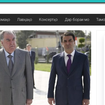
омаҳо
Лавҳаҳо
Консертҳо
Дар бораи мо
Там