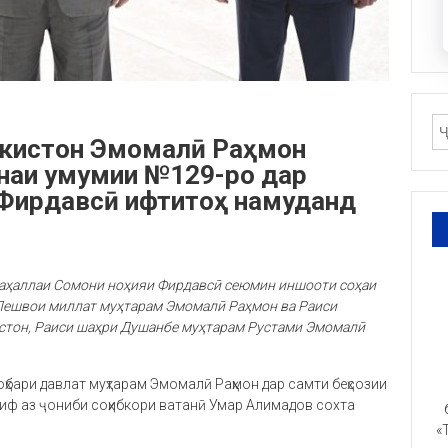
икистон Эмомалӣ Раҳмон
наи умумии №129-ро дар
 Фирдавсӣ ифтитоҳ намуданд
аҳаллаи Сомони ноҳияи Фирдавсӣ сеюмин иншооти соҳаи
и Пешвои миллат муҳтарам Эмомалӣ Раҳмон ва Раиси
стон, Раиси шаҳри Душанбе муҳтарам Рустами Эмомалӣ
ҳбари давлат муҳтарам Эмомалӣ Раҳмон дар самти беҳсозии
риф аз ҷониби соҳибкори ватанӣ Умар Алимадов сохта
«