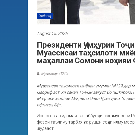
Хабарҳо
August 15, 2025
Президенти Ҷумҳурии Тоҷ
Муассисаи таҳсилоти миё
маҳаллаи Сомони ноҳияи
Муаллиф: «ТВС»
Муассисаи таҳсилоти миёнаи умумии №129 дар м
маориф аст, ки санаи 15-уми август бо иштирок
Маҷлиси миллии Маҷлиси Олии Ҷумҳурии Тоҷики
ифтитоҳ ёфт.
Иншоот дар идомаи ташаббусҳои раҳнамунсози Ро
фазои таълиму тарбия ва рушди соҳаи илму мао
шудааст.