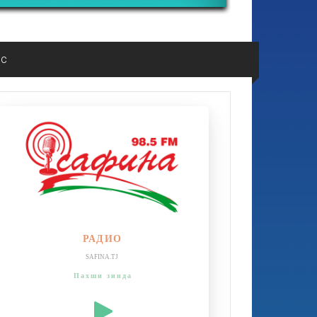
ос
РАДИО
SAFINA.TJ
Пахши зинда