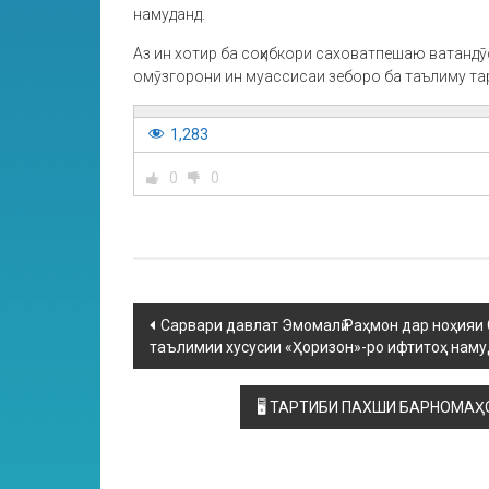
намуданд.
Аз ин хотир ба соҳибкори саховатпешаю ватандӯ
омӯзгорони ин муассисаи зеборо ба таълиму тар
1,283
0
0
Сарвари давлат Эмомалӣ Раҳмон дар ноҳияи
таълимии хусусии «Ҳоризон»-ро ифтитоҳ нам
🖥 ТАРТИБИ ПАХШИ БАРНОМАҲО