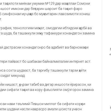
и таҳсилоти миёнаи умумии №129 дар маҳаллаи Сомони
ншоот имкони дар беҳтарин шароит ба таҳсил фаро
6 синфхонаи муҷаҳҳаз бо муҳимтарин лавозимоти хониш
т.
графия, технологияи меҳнат, омодагии ибтидоии ҳарбӣ ва
а шуда, ба ташаккули зеҳну тафаккури хонандагон замина
вӣ дастрасии хонандагонро ба адабиёт ва барномаҳои
«
тери пайваст бо шабакаи байналмилалии интернет аст.
сиса сохта шудааст, ба тарғибу ташаккули тарзи ҳаёти
соидат мекунад.
йи нишаст, ҳуҷраи табиб ва дигар иншооти ёрирасон, ки
будии сифати таҳсил ва кору фаъолияти омӯзгорон замина
саи нави таълимӣ Певшои миллат ба сифати корҳои
ҳибилм шудани насли наврасро амали шоиста унвон