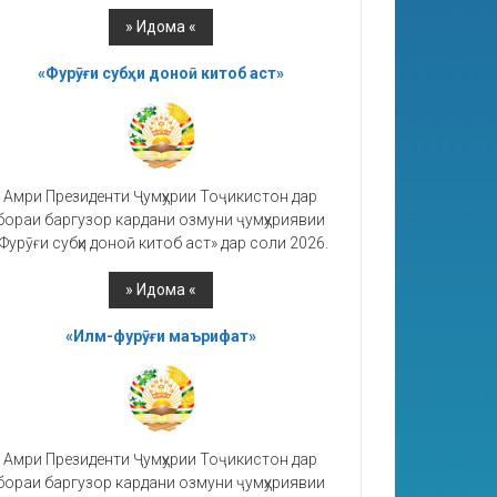
«Фурӯғи субҳи доноӣ китоб аст»
Амри Президенти Ҷумҳурии Тоҷикистон дар
бораи баргузор кардани озмуни ҷумҳуриявии
Фурӯғи субҳи доноӣ китоб аст» дар соли 2026.
«Илм-фурӯғи маърифат»
Амри Президенти Ҷумҳурии Тоҷикистон дар
бораи баргузор кардани озмуни ҷумҳуриявии