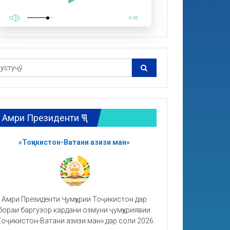
0:00
Амри Президенти ҶТ
«Тоҷикистон-Ватани азизи ман»
Амри Президенти Ҷумҳурии Тоҷикистон дар
бораи баргузор кардани озмуни ҷумҳуриявии
Тоҷикистон-Ватани азизи ман» дар соли 2026.