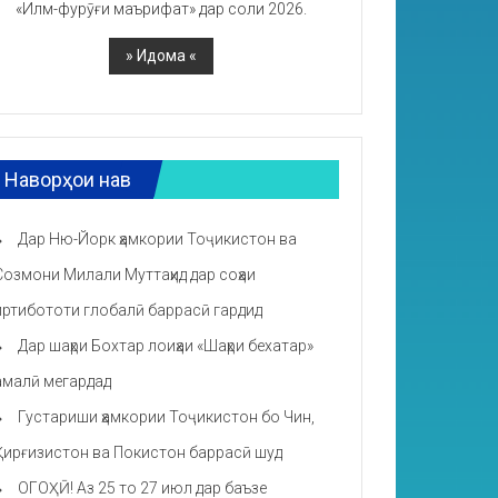
«Илм-фурӯғи маърифат» дар соли 2026.
Наворҳои нав
Дар Ню-Йорк ҳамкории Тоҷикистон ва
Созмони Милали Муттаҳид дар соҳаи
иртибототи глобалӣ баррасӣ гардид
Дар шаҳри Бохтар лоиҳаи «Шаҳри бехатар»
амалӣ мегардад
Густариши ҳамкории Тоҷикистон бо Чин,
Қирғизистон ва Покистон баррасӣ шуд
ОГОҲӢ! Аз 25 то 27 июл дар баъзе