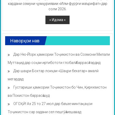
кардани озмуни ҷумҳуриявии «Илм-фурӯғи маърифат» дар
соли 2026.
Наворҳои нав
Дар Ню-Йорк ҳамкории Тоҷикистон ва Созмони Милали
Муттаҳид дар соҳаи иртибототи глобалӣ баррасӣ гардид
Дар шаҳри Бохтар лоиҳаи «Шаҳри бехатар» амалӣ
мегардад
Густариши ҳамкории Тоҷикистон бо Чин, Қирғизистон
ва Покистон баррасӣ шуд
ОГОҲӢ! Аз 25 то 27 июл дар баъзе минтақаҳои
Тоҷикистон сар задани сел пешгӯӣ мешавад