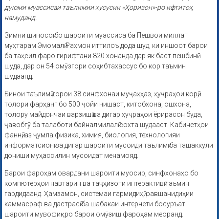
дуюми муассисаи таълимии хусусии «Ҳоризон»-ро ифтитоҳ
намуданд.
Зимни шиносоӣ бо шароити муассиса ба Пешвои миллат
муҳтарам Эмомалӣ Раҳмон иттилоъ дода шуд, ки иншоот барои
ба таҳсил фаро гирифтани 820 хонанда дар як баст пешбинӣ
шуда, дар он 54 омӯзгори соҳибтахассус бо кор таъмин
шудаанд.
Бинои таълимӣ дорои 38 синфхонаи муҷаҳҳаз, ҳуҷраҳои корӣ,
толори фарҳанг бо 500 ҷойи нишаст, китобхона, ошхона,
толору майдончаи варзишӣ ва дигар ҳуҷраҳои ёрирасон буда,
ҷавобгӯ ба талаботи байналмилалӣ сохта шудааст. Кабинетҳои
фаннӣ, аз ҷумла физика, химия, биология, технологияи
информатсионӣ ва дигар шароити мусоиди таълимӣ ба ташаккули
дониши муҳассилин мусоидат менамояд.
Барои фароҳам овардани шароити муосир, синфхонаҳо бо
компютерҳои навтарин ва таҷҳизоти интерактивӣ таъмин
гардидаанд. Ҳамзамон, системаи гармидиҳӣ, равшанидиҳии
каммасраф ва дастрасӣ ба шабакаи интернети босуръат
шароити мувофиқро барои омӯзиш фароҳам меоранд.