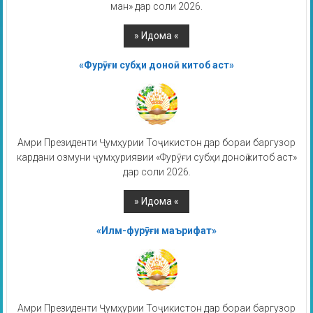
ман» дар соли 2026.
«Фурӯғи субҳи доноӣ китоб аст»
Амри Президенти Ҷумҳурии Тоҷикистон дар бораи баргузор
кардани озмуни ҷумҳуриявии «Фурӯғи субҳи доноӣ китоб аст»
дар соли 2026.
«Илм-фурӯғи маърифат»
Амри Президенти Ҷумҳурии Тоҷикистон дар бораи баргузор