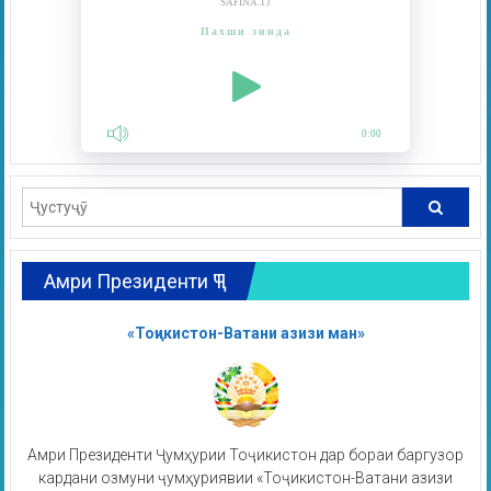
SAFINA.TJ
Пахши зинда
0:00
Амри Президенти ҶТ
«Тоҷикистон-Ватани азизи ман»
Амри Президенти Ҷумҳурии Тоҷикистон дар бораи баргузор
кардани озмуни ҷумҳуриявии «Тоҷикистон-Ватани азизи