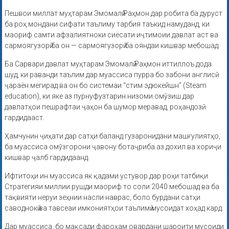
Пешвои миллат муҳтарам Эмомалӣ Раҳмон дар робита ба дуруст
ба роҳ мондани сифати таълиму тарбия таъкид намуданд, ки
маориф самти афзалиятноки сиёсати иҷтимоии давлат аст ва
сармоягузорӣ ба он — сармоягузорӣ ба ояндаи кишвар мебошад.
Ба Сарвари давлат муҳтарам Эмомалӣ Раҳмон иттиллоъ дода
шуд, ки раванди таълим дар муассиса пурра бо забони англисӣ
ҷараён мегирад ва он бо системаи “стим эдюкейшн” (Steam
education), ки яке аз пурнуфузтарин низоми омӯзиш дар
давлатҳои пешрафтаи ҷаҳон ба шумор меравад, роҳандозӣ
гардидааст.
Ҳамчунин ҷиҳати дар сатҳи баланд гузаронидани машғулиятҳо,
ба муассиса омӯзгорони ҷавону ботаҷриба аз дохил ва хориҷи
кишвар ҷалб гардидаанд.
Ифтитоҳи ин муассиса як қадами устувор дар роҳи татбиқи
Стратегияи миллии рушди маориф то соли 2040 мебошад ва ба
тақвияти неруи зеҳнии насли наврас, боло бурдани сатҳи
саводнокӣ ва тавсеаи имкониятҳои таълимӣ мусоидат хоҳад кард.
Дар муассиса, бо мақсади фароҳам овардани шароити мусоиди