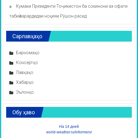
Кумаки Президенти Тоҷикистон ба сокинони аз офати
табиӣ зарардидаи ноҳияи Рӯшон расид
Сарлавҳаҳо
Барномаҳо
Консертҳо
Лавҳаҳо
Хабарҳо
Эълонҳо
Обу ҳаво
На 14 дней
world-weather.ru/informers/