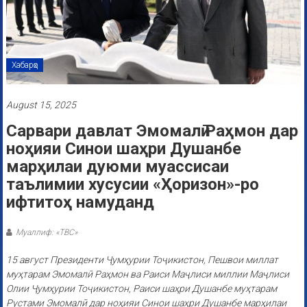
Хабарҳо
August 15, 2025
Сарвари давлат Эмомалӣ Раҳмон дар
ноҳияи Синои шаҳри Душанбе
марҳилаи дуюми муассисаи
таълимии хусусии «Ҳоризон»-ро
ифтитоҳ намуданд
Муаллиф: «ТВС»
15 август Президенти Ҷумҳурии Тоҷикистон, Пешвои миллат
муҳтарам Эмомалӣ Раҳмон ва Раиси Маҷлиси миллии Маҷлиси
Олии Ҷумҳурии Тоҷикистон, Раиси шаҳри Душанбе муҳтарам
Рустами Эмомалӣ дар ноҳияи Синои шаҳри Душанбе марҳилаи