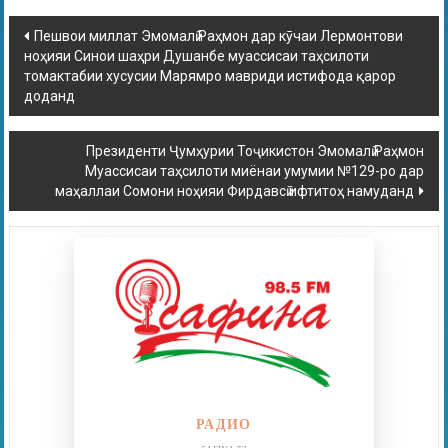
Пешвои миллат Эмомалӣ Раҳмон дар кӯчаи Лермонтови
ноҳияи Синои шаҳри Душанбе муассисаи таҳсилоти
томактабии хусусии Марямро мавриди истифода қарор
доданд
Президенти Ҷумҳурии Тоҷикистон Эмомалӣ Раҳмон
Муассисаи таҳсилоти миёнаи умумии №129-ро дар
маҳаллаи Сомони ноҳияи Фирдавсӣ ифтитоҳ намуданд
РАДИО