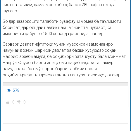
зист ва таълим, ҳамзамон хобгоҳ барои 280 нафар омода
шудааст.
Бо дарназардошти талаботи рӯзафзуни ҷомеа ба таълимоти
босифат, дар ояндаи наздик нақша гирифта шудааст, ки
имконияти қабул то 1500 хонанда расонида шавад.
Сарвари давлат ифтитоҳи чунин муассисаи замонавиро
намунаи возеҳи шарикии давлат ва бахши хусусӣ дар соҳаи
маориф арзёбӣ намуда, ба соҳибкори ватандӯсту баландҳиммат
Наврӯз Юнусов барои ин иқдоми наҷиб изҳори ташаккур
намуданд ва ба омӯзгорон барои тарбияи насли
соҳибмаърифат ва доною тавоно дастуру тавсияҳо доданд.
578
0
0