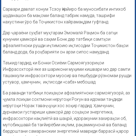
Сарвари давлат хонум Тсзоу Ҷиайиро ба муносибати интихоб
шуданашон ба мақоми баланд табрик намуда, ташрифи
нахустини ӯро ба Тоҷикистон хайрамақдам гуфтанд.
Дар ҷараёни суҳбат муҳтарам Эмомалӣ Раҳмон ба сатҳи
кунунии ҳамкорӣ ва саҳми Бонк дар татбиқи самтҳои
афзалиятноки рушди иҷтимоию иқтисодии Тоҷикистон баҳои
баланд дода, ба роҳбарияти он арзи сипос намуданд.
Таъкид гардид, ки Бонки Осиёии Сармоягузориҳои
Инфрасохторӣ яке аз шарикони муҳими кишвари мо дар самти
ташаккули инфрасохтори муосир ва пешбурди рӯзномаи рушди
устувор, ҳамчунин, иқтисоди «сабз» мебошад.
Ба раванди татбиқи лоиҳаҳои афзалиятноки сармоягузорӣ, аз
ҷумла лоиҳаи сохтмони неругоҳи Роғун ва идомаи таҷдиди
неругоҳи Норак таваҷҷуҳи хос зоҳир гардид. Ҳамчунин,
дурнамои густариши ҳамкорӣ дар соҳаҳои энергетика,
инфрасохтори нақлиётӣ ва шаҳрӣ, идоракунии захираҳои об,
мутобиқшавӣ ба тағйирёбии иқлим, рақамикунонӣ ва баланд
бардоштани самаранокии энергетикӣ мавриди баррасӣ қарор