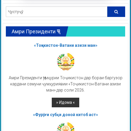
Амри Президенти ҶТ
«Тоҷикистон-Ватани азизи ман»
Амри Президенти Ҷумҳурии Тоҷикистон дар бораи баргузор
кардани озмуни ҷумҳуриявии «Тоҷикистон-Ватани азизи
ман» дар соли 2026.
«Фурӯғи субҳи доноӣ китоб аст»