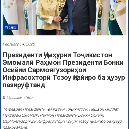
Хабарҳо
February 14, 2026
Президенти Ҷумҳурии Тоҷикистон
Эмомалӣ Раҳмон Президенти Бонки
Осиёии Сармоягузориҳои
Инфрасохторӣ Тсзоу Ҷиайиро ба ҳузур
пазируфтанд
Муаллиф: «ТВС»
14 феврал Президенти Ҷумҳурии Тоҷикистон, Пешвои миллат
муҳтарам Эмомалӣ Раҳмон Президенти Бонки Осиёии
Сармоягузориҳои Инфрасохторӣ хонум Тсзоу Ҷиайиро ба ҳузур
пазируфтанд.