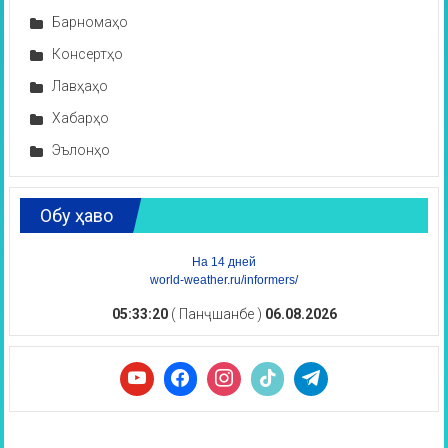
Барномаҳо
Консертҳо
Лавҳаҳо
Хабарҳо
Эълонҳо
Обу ҳаво
На 14 дней
world-weather.ru/informers/
05:33:21
( Панҷшанбе )
06.08.2026