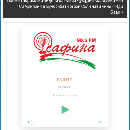
Паёми табрикотии видеоӣ ба Раиси Ҷумҳурии Мардумии Чин
Си Ҷинпин ба муносибати оғози Соли нави чинӣ – Иди
Баҳор
РАДИО
SAFINA.TJ
Пахши зинда
0:00