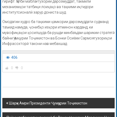
гирифт. Ҷалби маблағгузории дарозмуддат, такмили
механизмҳои татбиқи лоиҳаҳо ва таҳкими иқтидори
институтсионалӣ зарур дониста шуд.
Омодагии худро ба таҳкими ҳамкории дарозмуддати судманд
таъкид намуда, ҷонибҳо изҳори итминон карданд, ки
мувофиқаҳои ҳосилшуда ба рушди минбаъдаи шарикии стратегӣ
байни Ҷумҳурии Тоҷикистон ва Бонки Осиёии Сармоягузориҳои
Инфрасохторӣ такони нав мебахшад.
406
0
0
Шарҳи Амри Президенти Ҷумҳурии Тоҷикистон