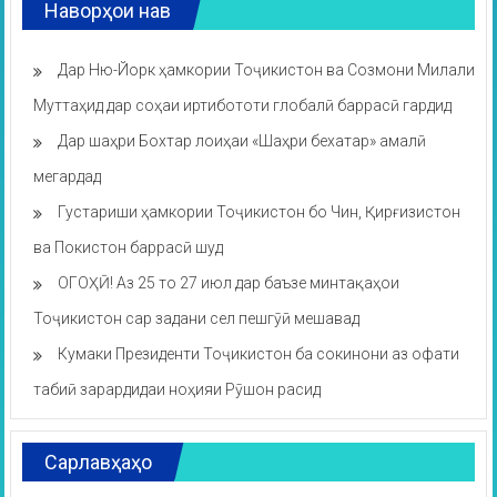
Наворҳои нав
Дар Ню-Йорк ҳамкории Тоҷикистон ва Созмони Милали
Муттаҳид дар соҳаи иртибототи глобалӣ баррасӣ гардид
Дар шаҳри Бохтар лоиҳаи «Шаҳри бехатар» амалӣ
мегардад
Густариши ҳамкории Тоҷикистон бо Чин, Қирғизистон
ва Покистон баррасӣ шуд
ОГОҲӢ! Аз 25 то 27 июл дар баъзе минтақаҳои
Тоҷикистон сар задани сел пешгӯӣ мешавад
Кумаки Президенти Тоҷикистон ба сокинони аз офати
табиӣ зарардидаи ноҳияи Рӯшон расид
Сарлавҳаҳо